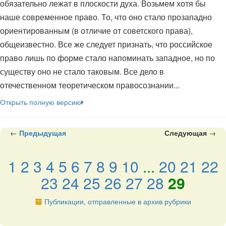
обязательно лежат в плоскости духа. Возьмем хотя бы
наше современное право. То, что оно стало прозападно
ориентированным (в отличие от советского права),
общеизвестно. Все же следует признать, что российское
право лишь по форме стало напоминать западное, но по
существу оно не стало таковым. Все дело в
отечественном теоретическом правосознании...
Открыть полную версию
←
Предыдущая
Следующая
→
1
2
3
4
5
6
7
8
9
10
...
20
21
22
23
24
25
26
27
28
29
Публикации, отправленные в архив рубрики