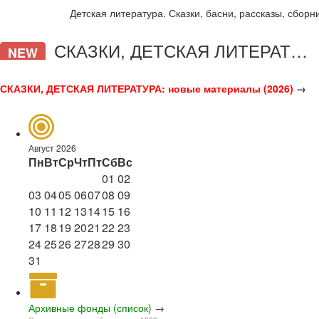
Детская литература. Сказки, басни, рассказы, сборни
СКАЗКИ, ДЕТСКАЯ ЛИТЕРАТУРА
NEW
СКАЗКИ, ДЕТСКАЯ ЛИТЕРАТУРА: новые материалы (2026)
→
Август 2026
Пн
Вт
Ср
Чт
Пт
Сб
Вс
01
02
03
04
05
06
07
08
09
10
11
12
13
14
15
16
17
18
19
20
21
22
23
24
25
26
27
28
29
30
31
Архивные фонды (список)
→