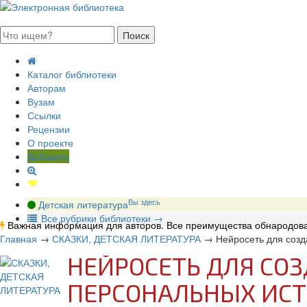
августа 2026, суббота
Каталог библиотеки
Авторам
Вузам
Ссылки
Рецензии
О проекте
Добавить
Вы здесь
Детская литература
В
се рубрики библиотеки
→
Важная информация для авторов. Все преимущества обнародова
Главная
→
СКАЗКИ, ДЕТСКАЯ ЛИТЕРАТУРА
→
Нейросеть для созд
НЕЙРОСЕТЬ ДЛЯ СОЗ
ПЕРСОНАЛЬНЫХ ИСТ