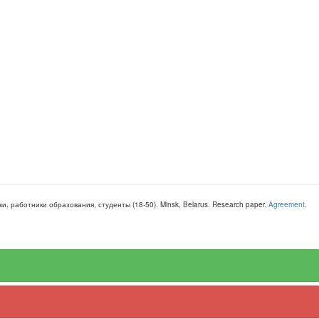
уки, работники образования, студенты
(
18-50
).
Minsk, Belarus
.
Research paper
.
Agreement
.