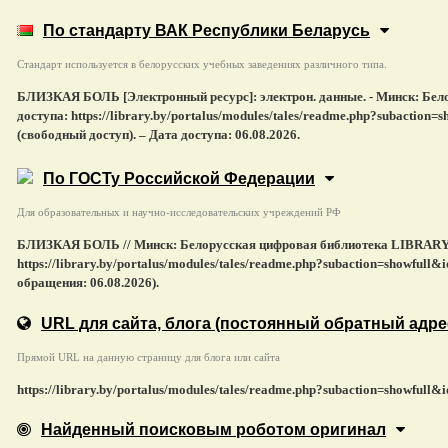
По стандарту ВАК Республики Беларусь
Стандарт используется в белорусских учебных заведениях различного типа.
БЛИЗКАЯ БОЛЬ [Электронный ресурс]: электрон. данные. - Минск: Бело
доступа: https://library.by/portalus/modules/tales/readme.php?subact
(свободный доступ). – Дата доступа: 06.08.2026.
По ГОСТу Российской Федерации
Для образовательных и научно-исследовательских учреждений РФ
БЛИЗКАЯ БОЛЬ // Минск: Белорусская цифровая библиотека LIBRARY.B
https://library.by/portalus/modules/tales/readme.php?subaction=showf
обращения: 06.08.2026).
URL для сайта, блога
(постоянный обратный адре
Прямой URL на данную страницу для блога или сайта
https://library.by/portalus/modules/tales/readme.php?subaction=showf
Найденный поисковым роботом оригинал