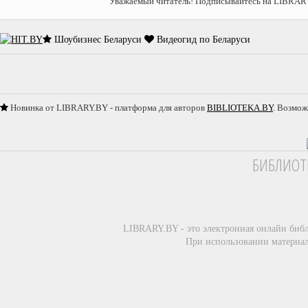
Уважаемый читатель! Подписывайтесь на LIBRAR
Шоубизнес Беларуси
Видеогид по Беларуси
Новинка от LIBRARY.BY - платформа для авторов
BIBLIOTEKA.BY
. Возмож
БИБЛИОТ
LIBRARY.BY - это электронная онлайн биб
При использовании материал