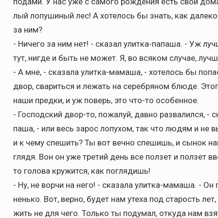
подами. У нас уже с самого рождения есть свои дома
лый лопушиный лес! А хотелось бы знать, как далеко 
за ним?
- Ничего за ним нет! - сказал улитка-папаша. - Уж луч
тут, нигде и быть не может. Я, во всяком случае, лучш
- А мне, - сказала улитка-мамаша, - хотелось бы поп
двор, свариться и лежать на серебряном блюде. Это
наши предки, и уж поверь, это что-то особенное.
- Господский двор-то, пожалуй, давно развалился, - с
паша, - или весь зарос лопухом, так что людям и не 
и к чему спешить? Ты вот вечно спешишь, и сынок на
глядя. Вон он уже третий день все ползет и ползет в
то голова кружится, как поглядишь!
- Ну, не ворчи на него! - сказала улитка-мамаша. - О
ненько. Вот, верно, будет нам утеха под старость лет
жить не для чего. Только ты подумал, откуда нам взя