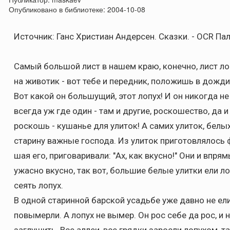
Опубликовано в библиотеке:
2004-10-08
Источник: Ганс Христиан Андерсен. Сказки. - OCR Пал
Самый большой лист в нашем краю, конечно, лист ло
на животик - вот тебе и передник, положишь в дождик
Вот какой он большущий, этот лопух! И он никогда не 
всегда уж где один - там и другие, роскошество, да и
роскошь - кушанье для улиток! А самих улиток, белы
старину важные господа. Из улиток приготовлялось ф
шая его, приговаривали: "Ах, как вкусно!" Они и впрям
ужасно вкусно, так вот, большие белые улитки ели ло
сеять лопух.
В одной старинной барской усадьбе уже давно не ели 
повымерли. А лопух не вымер. Он рос себе да рос, и 