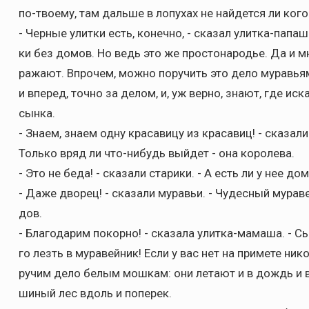
по-твоему, там дальше в лопухах не найдется ли ког
- Черные улитки есть, конечно, - сказал улитка-папаш
ки без домов. Но ведь это же простонародье. Да и м
ражают. Впрочем, можно поручить это дело муравьям
и вперед, точно за делом, и, уж верно, знают, где ис
сынка.
- Знаем, знаем одну красавицу из красавиц! - сказали
Только вряд ли что-нибудь выйдет - она королева.
- Это не беда! - сказали старики. - А есть ли у нее до
- Даже дворец! - сказали муравьи. - Чудесный мураве
дов.
- Благодарим покорно! - сказала улитка-мамаша. - Сы
го лезть в муравейник! Если у вас нет на примете ник
ручим дело белым мошкам: они летают и в дождь и 
шиный лес вдоль и поперек.