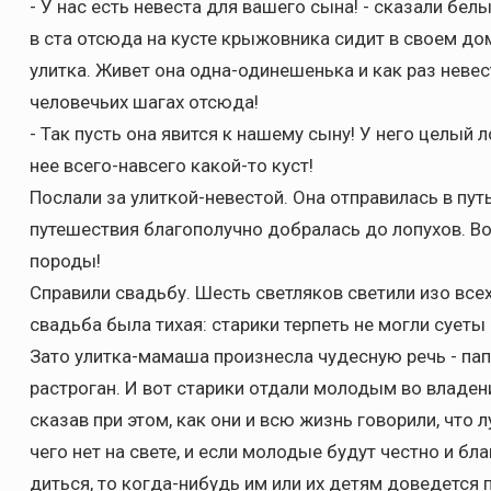
- У нас есть невеста для вашего сына! - сказали бел
в ста отсюда на кусте крыжовника сидит в своем до
улитка. Живет она одна-одинешенька и как раз невест
человечьих шагах отсюда!
- Так пусть она явится к нашему сыну! У него целый л
нее всего-навсего какой-то куст!
Послали за улиткой-невестой. Она отправилась в пут
путешествия благополучно добралась до лопухов. Во
породы!
Справили свадьбу. Шесть светляков светили изо все
свадьба была тихая: старики терпеть не могли суеты
Зато улитка-мамаша произнесла чудесную речь - пап
растроган. И вот старики отдали молодым во владен
сказав при этом, как они и всю жизнь говорили, что л
чего нет на свете, и если молодые будут честно и бл
диться, то когда-нибудь им или их детям доведется 