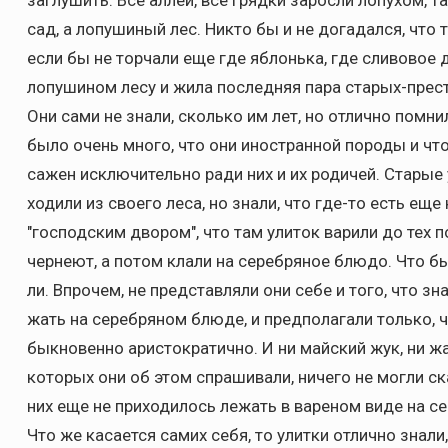
заглушить. Все аллеи, все грядки заросли лопухом, та
сад, а лопушиный лес. Никто бы и не догадался, что 
если бы не торчали еще где яблонька, где сливовое 
лопушином лесу и жила последняя пара старых-прест
Они сами не знали, сколько им лет, но отлично помни
было очень много, что они иностранной породы и что
сажен исключительно ради них и их родичей. Старые 
ходили из своего леса, но знали, что где-то есть ещ
"господским двором", что там улиток варили до тех по
чернеют, а потом клали на серебряное блюдо. Что бы
ли. Впрочем, не представляли они себе и того, что зн
жать на серебряном блюде, и предполагали только, ч
быкновенно аристократично. И ни майский жук, ни жа
которых они об этом спрашивали, ничего не могли ск
них еще не приходилось лежать в вареном виде на с
Что же касается самих себя, то улитки отлично знали,