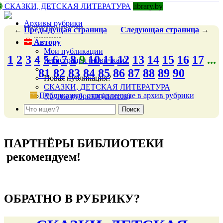
СКАЗКИ, ДЕТСКАЯ ЛИТЕРАТУРА
library.by
Архивы рубрики
←
Предыдущая
страница
Следующая
страница
→
Автору
Мои публикации
1
2
3
4
5
6
7
8
9
10
11
12
13
14
15
16
17
...
Регистрация (новичкам)
81
82
83
84
85
86
87
88
89
90
Новая публикация?
СКАЗКИ, ДЕТСКАЯ ЛИТЕРАТУРА
Публикации, отправленные в архив рубрики
Другие рубрики (список)
подняться наверх ↑
ПАРТНЁРЫ БИБЛИОТЕКИ
рекомендуем!
подняться наверх ↑
ОБРАТНО В РУБРИКУ?