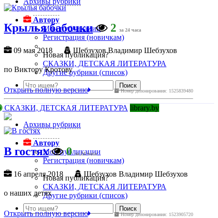
Архивы рубрики
Автору
Крылья бабочки
2
Мои публикации
за 24 часа
Регистрация (новичкам)
09 мая 2018
Шебзухов Владимир Шебзухов
Новая публикация?
СКАЗКИ, ДЕТСКАЯ ЛИТЕРАТУРА
по Виктору Кротову
Другие рубрики (список)
Открыть полную версию
Номер депонирования: 1525839480
СКАЗКИ, ДЕТСКАЯ ЛИТЕРАТУРА
library.by
Архивы рубрики
Автору
В гостях
0
Мои публикации
за 24 часа
Регистрация (новичкам)
16 апреля 2018
Шебзухов Владимир Шебзухов
Новая публикация?
СКАЗКИ, ДЕТСКАЯ ЛИТЕРАТУРА
о наших детях
Другие рубрики (список)
Открыть полную версию
Номер депонирования: 1523905720