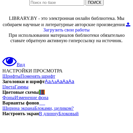
ПОИСК
LIBRARY.BY - это электронная онлайн библиотека. Мы
собираем научные и литературные авторские произведения
Загрузить свои работы
При использовании материалов библиотеки обязательно
ставьте обратную активную гиперссылку на источник.
Вид
НАСТРОЙКИ ПРОСМОТРА
Шрифты
Поменять шрифт
Заголовки и шрифт
Aa
Aa
Aa
Aa
Aa
Цвета
Гаммы
Цветовые схемы
Фоны
Изменение фона
Варианты фонов
Ширина экрана
Блоками, целиком?
Настроить экран
В длинну
Блоковый