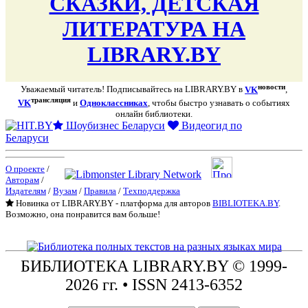
СКАЗКИ, ДЕТСКАЯ
ЛИТЕРАТУРА НА
LIBRARY.BY
новости
Уважаемый читатель! Подписывайтесь на LIBRARY.BY в
VK
,
трансляция
VK
и
Одноклассниках
, чтобы быстро узнавать о событиях
онлайн библиотеки.
Шоубизнес Беларуси
Видеогид по
Беларуси
О проекте
/
Авторам
/
Издателям
/
Вузам
/
Правила
/
Техподдержка
Новинка от LIBRARY.BY - платформа для авторов
BIBLIOTEKA.BY
.
Возможно, она понравится вам больше!
БИБЛИОТЕКА
LIBRARY.BY © 1999-
2026 гг.
• ISSN 2413-6352