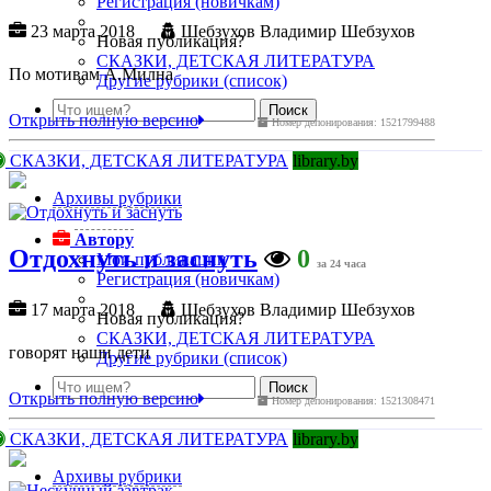
Регистрация (новичкам)
23 марта 2018
Шебзухов Владимир Шебзухов
Новая публикация?
СКАЗКИ, ДЕТСКАЯ ЛИТЕРАТУРА
По мотивам А.Милна
Другие рубрики (список)
Открыть полную версию
Номер депонирования: 1521799488
СКАЗКИ, ДЕТСКАЯ ЛИТЕРАТУРА
library.by
Архивы рубрики
Автору
Отдохнуть и заснуть
0
Мои публикации
за 24 часа
Регистрация (новичкам)
17 марта 2018
Шебзухов Владимир Шебзухов
Новая публикация?
СКАЗКИ, ДЕТСКАЯ ЛИТЕРАТУРА
говорят наши дети
Другие рубрики (список)
Открыть полную версию
Номер депонирования: 1521308471
СКАЗКИ, ДЕТСКАЯ ЛИТЕРАТУРА
library.by
Архивы рубрики