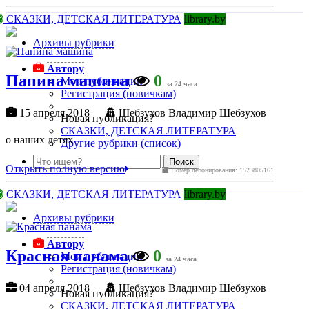
СКАЗКИ, ДЕТСКАЯ ЛИТЕРАТУРА
library.by
Архивы рубрики
Автору
Папина машина
0
Мои публикации
за 24 часа
Регистрация (новичкам)
15 апреля 2018
Шебзухов Владимир Шебзухов
Новая публикация?
СКАЗКИ, ДЕТСКАЯ ЛИТЕРАТУРА
о наших детях
Другие рубрики (список)
Открыть полную версию
Номер депонирования: 1523805161
СКАЗКИ, ДЕТСКАЯ ЛИТЕРАТУРА
library.by
Архивы рубрики
Автору
Красная панама
0
Мои публикации
за 24 часа
Регистрация (новичкам)
04 апреля 2018
Шебзухов Владимир Шебзухов
Новая публикация?
СКАЗКИ, ДЕТСКАЯ ЛИТЕРАТУРА