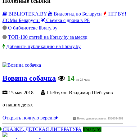
Полезные ссылки
BIBLIOTEKA.BY
Видеогид по Беларуси
HIT.BY!
ЛОМы Беларуси!
Съемка с дрона в РБ
О библиотеке library.by
ТОП-100 статей на library.by за месяц
Добавить публикацию на library.by
Вовина собачка
14
за 24 часа
15 мая 2018
Шебзухов Владимир Шебзухов
о наших детях
Открыть полную версию
Номер депонирования: 1526384361
СКАЗКИ, ДЕТСКАЯ ЛИТЕРАТУРА
library.by