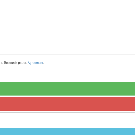
us
.
Research paper
.
Agreement
.