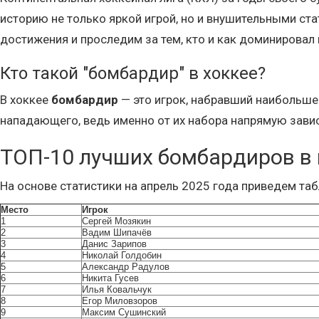
историю не только яркой игрой, но и внушительными ст
достижения и проследим за тем, кто и как доминировал 
Кто такой "бомбардир" в хоккее?
В хоккее
бомбардир
— это игрок, набравший наибольш
нападающего, ведь именно от их набора напрямую зави
ТОП-10 лучших бомбардиров в
На основе статистики на апрель 2025 года приведем таб
Место
Игрок
1
Сергей Мозякин
2
Вадим Шипачёв
3
Данис Зарипов
4
Николай Голдобин
5
Александр Радулов
6
Никита Гусев
7
Илья Ковальчук
8
Егор Миловзоров
9
Максим Сушинский