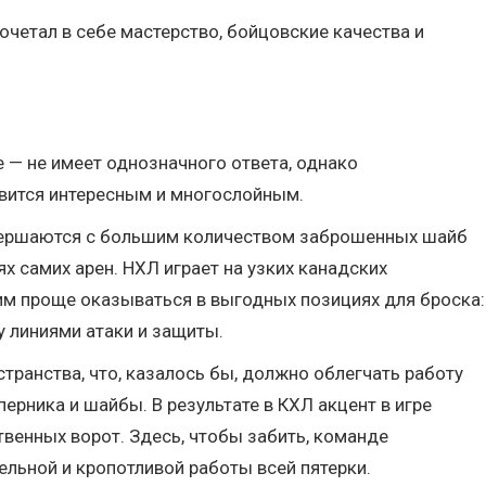
четал в себе мастерство, бойцовские качества и
е — не имеет однозначного ответа, однако
новится интересным и многослойным.
завершаются с большим количеством заброшенных шайб
ях самих арен. НХЛ играет на узких канадских
им проще оказываться в выгодных позициях для броска:
 линиями атаки и защиты.
транства, что, казалось бы, должно облегчать работу
ерника и шайбы. В результате в КХЛ акцент в игре
твенных ворот. Здесь, чтобы забить, команде
ельной и кропотливой работы всей пятерки.