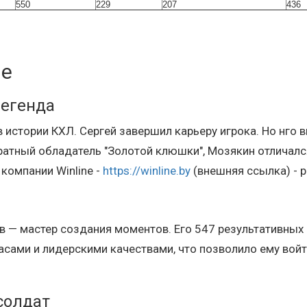
550
229
207
436
не
легенда
истории КХЛ. Сергей завершил карьеру игрока. Но нго в
ратный обладатель "Золотой клюшки", Мозякин отличалс
компании Winline -
https://winline.by
(внешняя ссылка) - 
в — мастер создания моментов. Его 547 результативных 
сами и лидерскими качествами, что позволило ему войт
солдат