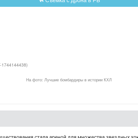
Y-1744144438)
На фото: Лучшие бомбардиры в истории КХЛ
существования стала ареной для множества звездных хок