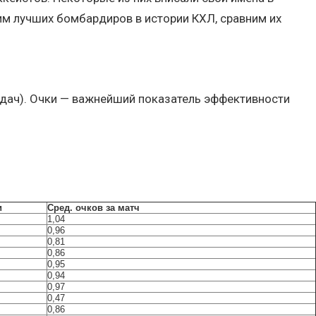
им лучших бомбардиров в истории КХЛ, сравним их
едач). Очки — важнейший показатель эффективности
и
Сред. очков за матч
1,04
0,96
0,81
0,86
0,95
0,94
0,97
0,47
0,86