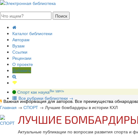
августа 2026, пятница
Каталог библиотеки
Авторам
Вузам
Ссылки
Рецензии
О проекте
Добавить
Вы здесь
Спорт как наука
В
се рубрики библиотеки
→
Важная информация для авторов. Все преимущества обнародова
Главная
→
СПОРТ
→
Лучшие бомбардиры в истории КХЛ
ЛУЧШИЕ БОМБАРДИРЫ 
Актуальные публикации по вопросам развития спорта и ф