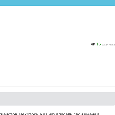
16
за 24 часа
кеистов. Некоторые из них вписали свои имена в