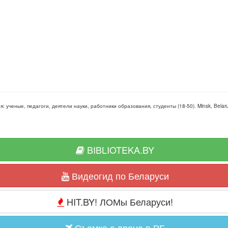
ия:
ученые, педагоги, деятели науки, работники образования, студенты
(
18-50
).
Minsk, Belar
BIBLIOTEKA.BY
Видеогид по Беларуси
HIT.BY! ЛОМы Беларуси!
Съемка с дрона в РБ