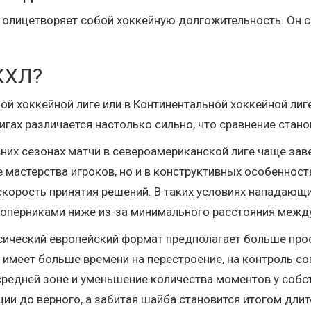
 олицетворяет собой хоккейную долгожительность. Он со
 КХЛ?
ой хоккейной лиге или в Континентальной хоккейной лиг
лигах различается настолько сильно, что сравнение ста
авних сезонах матчи в североамериканской лиге чаще 
е мастерства игроков, но и в конструктивных особенност
скорость принятия решений. В таких условиях нападающ
соперниками ниже из-за минимального расстояния между
ссический европейский формат предполагает больше прос
имеет больше времени на перестроение, на контроль соп
 средней зоне и уменьшение количества моментов у собс
ии до верного, а забитая шайба становится итогом длит