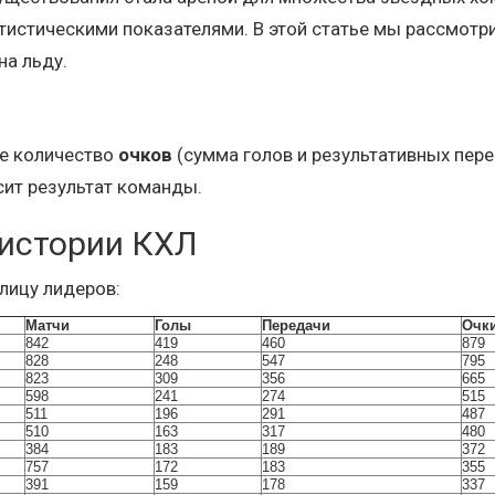
атистическими показателями. В этой статье мы рассмотр
на льду.
ее количество
очков
(сумма голов и результативных пер
сит результат команды.
 истории КХЛ
лицу лидеров:
Матчи
Голы
Передачи
Очк
842
419
460
879
828
248
547
795
823
309
356
665
598
241
274
515
511
196
291
487
510
163
317
480
384
183
189
372
757
172
183
355
391
159
178
337