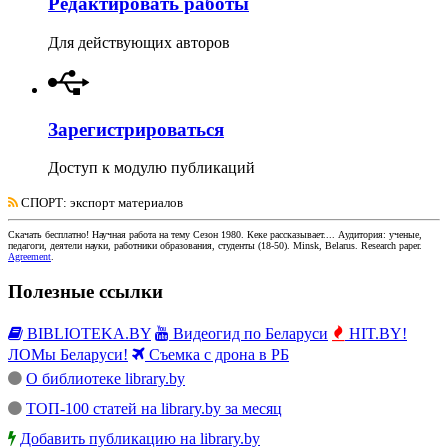
Редактировать работы
Для действующих авторов
Зарегистрироваться
Доступ к модулю публикаций
СПОРТ
: экспорт материалов
Скачать бесплатно!
Научная работа
на тему Сезон 1980. Кеке рассказывает...
. Аудитория:
ученые,
педагоги, деятели науки, работники образования, студенты
(
18-50
).
Minsk, Belarus
.
Research paper
.
Agreement
.
Полезные ссылки
BIBLIOTEKA.BY
Видеогид по Беларуси
HIT.BY!
ЛОМы Беларуси!
Съемка с дрона в РБ
О библиотеке library.by
ТОП-100 статей на library.by за месяц
Добавить публикацию на library.by