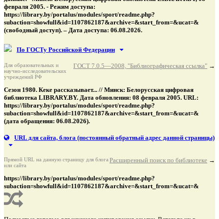
февраля 2005. - Режим доступа:
https://library.by/portalus/modules/sport/readme.php?
subaction=showfull&id=1107862187&archive=&start_from=&ucat=&
(свободный доступ). – Дата доступа: 06.08.2026.
По ГОСТу Российской Федерации
Для образовательных и
ГОСТ 7.0.5—2008, "Библиографическая ссылка"
→
научно-исследовательских
учреждений РФ
Сезон 1980. Кеке рассказывает... // Минск: Белорусская цифровая
библиотека LIBRARY.BY. Дата обновления: 08 февраля 2005. URL:
https://library.by/portalus/modules/sport/readme.php?
subaction=showfull&id=1107862187&archive=&start_from=&ucat=&
(дата обращения: 06.08.2026).
URL для сайта, блога
(постоянный обратный адрес данной страницы)
Прямой URL на данную страницу для блога
Расширенный поиск по библиотеке
→
или сайта
https://library.by/portalus/modules/sport/readme.php?
subaction=showfull&id=1107862187&archive=&start_from=&ucat=&