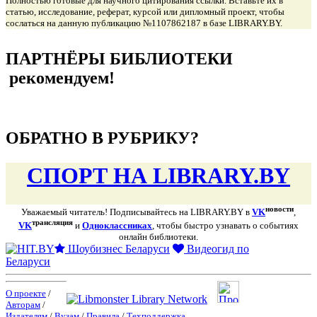
Полностью готовые для научного цитирования ссылки. Вставьте их в
статью, исследование, реферат, курсой или дипломный проект, чтобы
сослаться на данную публикацию №1107862187 в базе LIBRARY.BY.
подняться наверх ↑
ПАРТНЁРЫ БИБЛИОТЕКИ
рекомендуем!
подняться наверх ↑
ОБРАТНО В РУБРИКУ?
СПОРТ НА LIBRARY.BY
новости
Уважаемый читатель! Подписывайтесь на LIBRARY.BY в
VK
,
трансляция
VK
и
Одноклассниках
, чтобы быстро узнавать о событиях
онлайн библиотеки.
Шоубизнес Беларуси
Видеогид по
Беларуси
О проекте
/
Авторам
/
Издателям
/
Вузам
/
Правила
/
Техподдержка