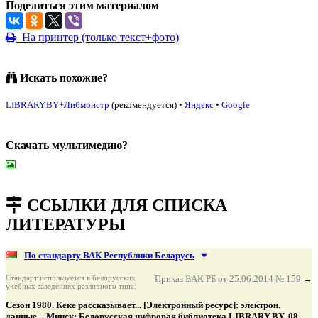
Поделиться этим материалом
На принтер (только текст+фото)
Искать похожие?
LIBRARY.BY+Либмонстр
(рекомендуется)
•
Яндекс
•
Google
Скачать мультимедию?
подняться наверх ↑
ССЫЛКИ ДЛЯ СПИСКА
ЛИТЕРАТУРЫ
По стандарту ВАК Республики Беларусь
Стандарт используется в белорусских
Приказ ВАК РБ от 25.06.2014 № 159
→
учебных заведениях различного типа.
Сезон 1980. Кеке рассказывает... [Электронный ресурс]: электрон.
данные. - Минск: Белорусская цифровая библиотека LIBRARY.BY, 08