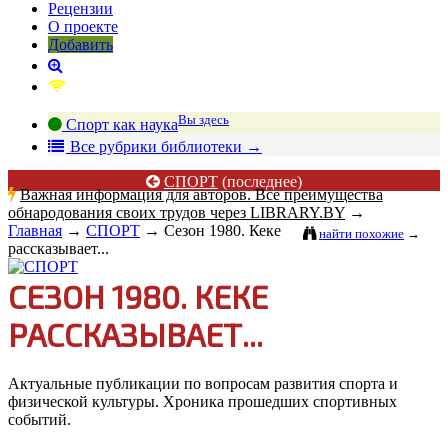
Рецензии
О проекте
Добавить
Вы здесь
Спорт как наука
В
се рубрики библиотеки
→
СПОРТ
(последнее)
Важная информация для авторов. Все преимущества
обнародования своих трудов через LIBRARY.BY
→
Главная
→
СПОРТ
→
Сезон 1980. Кеке
найти похожие
→
рассказывает...
СЕЗОН 1980. КЕКЕ
РАССКАЗЫВАЕТ...
Актуальные публикации по вопросам развития спорта и
физической культуры. Хроника прошедших спортивных
событий.