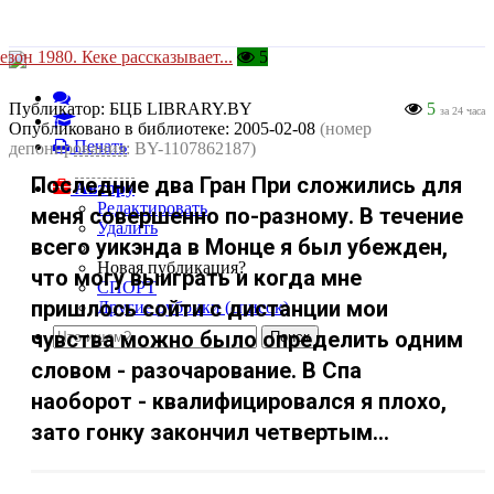
езон 1980. Кеке рассказывает...
5
Публикатор:
БЦБ LIBRARY.BY
5
за 24 часа
Опубликовано в библиотеке:
2005-02-08
(номер
Печать
депонирования: BY-1107862187)
Последние два Гран При сложились для
Автору
Редактировать
меня совершенно по-разному. В течение
Удалить
всего уикэнда в Монце я был убежден,
Новая публикация?
что могу выиграть и когда мне
СПОРТ
пришлось сойти с дистанции мои
Другие рубрики (список)
чувства можно было определить одним
словом - разочарование. В Спа
наоборот - квалифицировался я плохо,
зато гонку закончил четвертым...