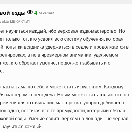
вой езды
4
за 24 часа
БЦБ LIBRARY.BY
ет научиться каждый, ибо верховая езда-мастерство. Но
ет только тот, кто усвоил всю систему обучения, которая
ой попытки всадника удержаться в седле и продолжается в
тренировках, а не в чрезмерном внимании, уделяемом
 же, кто обретает умение, не должен забывать и о
е.
красна сама по себе и может стать искусством. Каждому
бя мастером своего дела. Но им может стать только тот, кто
 времени для оттачивания мастерства, упорно добивается
лошадью, постигая все те премудрости, которыми обязан
рховой езды. Умение ездить верхом на лошади - не черная
т научиться каждый.