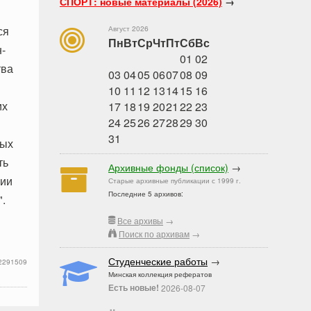
СПОРТ: новые материалы (2026)
→
ся
Август 2026
Пн
Вт
Ср
Чт
Пт
Сб
Вс
н-
01
02
тва
03
04
05
06
07
08
09
10
11
12
13
14
15
16
их
17
18
19
20
21
22
23
24
25
26
27
28
29
30
31
ных
ть
Архивные фонды (список)
→
нии
Старые архивные публикации с 1999 г.
Последние 5 архивов:
.
Все архивы
→
Поиск по архивам
→
Студенческие работы
→
2291509
Минская коллекция рефератов
Есть новые!
2026-08-07