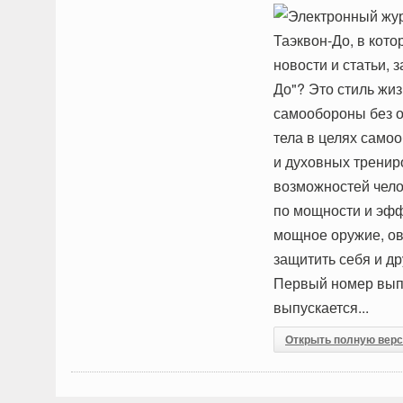
Электронный жур
Таэквон-До, в кот
новости и статьи, 
До"? Это стиль жиз
самообороны без о
тела в целях само
и духовных трени
возможностей чело
по мощности и эфф
мощное оружие, ов
защитить себя и д
Первый номер выпу
выпускается...
Открыть полную вер