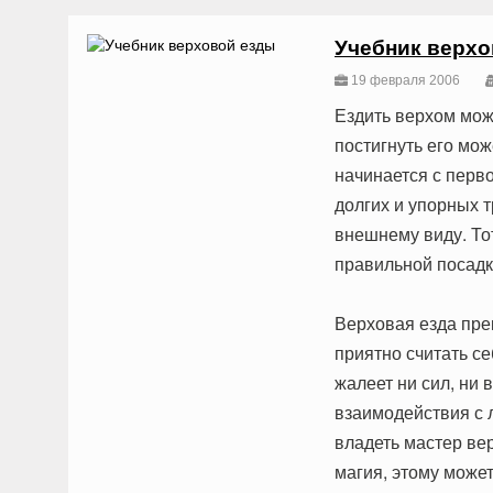
Учебник верхо
19 февраля 2006
Ездить верхом мож
постигнуть его мож
начинается с перв
долгих и упорных 
внешнему виду. Тот
правильной посадк
Верховая езда пре
приятно считать се
жалеет ни сил, ни
взаимодействия с 
владеть мастер ве
магия, этому може