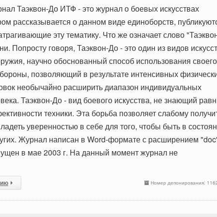
нал Таэквон-До ИТФ - это журнал о боевых искусствах
ором рассказывается о данном виде единоборств, публикуют
затрагивающие эту тематику. Что же означает слово "Таэкво
ни. Попросту говоря, Таэквон-До - это один из видов искусс
ружия, научно обоснованный способ использования своего
обороны, позволяющий в результате интенсивных физическ
ровок необычайно расширить диапазон индивидуальных
века. Таэквон-До - вид боевого искусства, не знающий рав
ективности техники. Эта борьба позволяет слабому получи
ладеть уверенностью в себе для того, чтобы быть в состоя
ругих. Журнал написан в Word-формате с расширением "doc"
щен в мае 2003 г. На данный момент журнал не
сию
Номер депонирования: 116