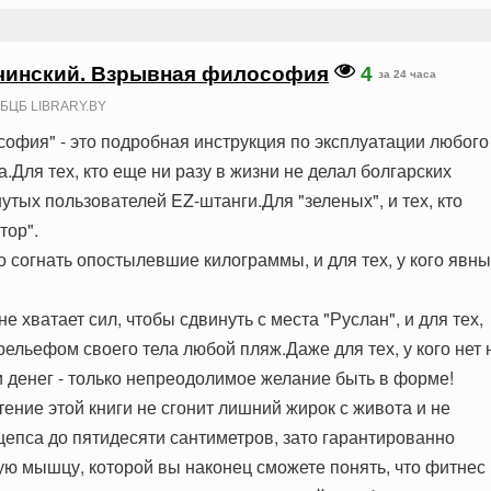
чинский. Взрывная философия
4
за 24 часа
БЦБ LIBRARY.BY
офия" - это подробная инструкция по эксплуатации любого
.Для тех, кто еще ни разу в жизни не делал болгарских
тых пользователей EZ-штанги.Для "зеленых", и тех, кто
тор".
о согнать опостылевшие килограммы, и для тех, у кого явн
не хватает сил, чтобы сдвинуть с места "Руслан", и для тех,
 рельефом своего тела любой пляж.Даже для тех, у кого нет 
и денег - только непреодолимое желание быть в форме!
ение этой книги не сгонит лишний жирок с живота и не
цепса до пятидесяти сантиметров, зато гарантированно
вую мышцу, которой вы наконец сможете понять, что фитнес