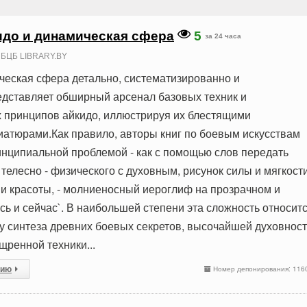
идо и динамическая сфера
5
за 24 часа
БЦБ LIBRARY.BY
ческая сфера детально, систематизированно и
дставляет обширный арсенал базовых техник и
 принципов айкидо, иллюстрируя их блестящими
атюрами.Как правило, авторы книг по боевым искусствам
инципиальной проблемой - как с помощью слов передать
елесно - физического с духовным, рисунок силы и мягкости
и красоты, - молниеносный иероглиф на прозрачном и
сь и сейчас`. В наибольшей степени эта сложность относит
ату синтеза древних боевых секретов, высочайшей духовнос
щренной техники...
сию
Номер депонирования: 116