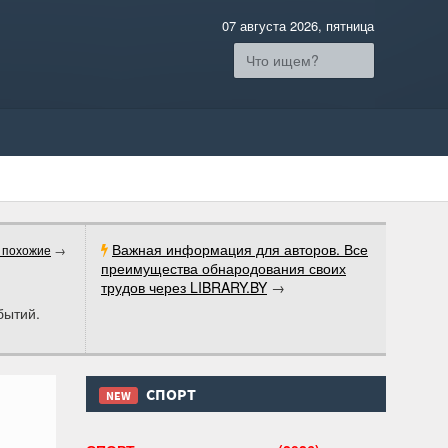
07 августа 2026, пятница
Важная информация для авторов. Все
 похожие
→
преимущества обнародования своих
трудов через LIBRARY.BY
→
бытий.
СПОРТ
NEW