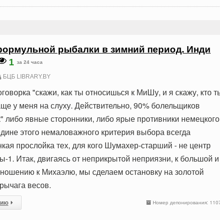
ормульной рыбалки в зимний период. Инди
1
за 24 часа
БЦБ LIBRARY.BY
говорка "скажи, как ты относишься к МиШу, и я скажу, кто т
аще у меня на слуху. Действительно, 90% болельщиков
к" либо явные сторонники, либо ярые противники немецкого
едине этого немаловажного критерия выбора всегда
кая прослойка тех, для кого Шумахер-старший - не центр
-1. Итак, двигаясь от неприкрытой неприязни, к большой и
тношению к Михаэлю, мы сделаем остановку на золотой
рычага весов.
сию
Номер депонирования: 110