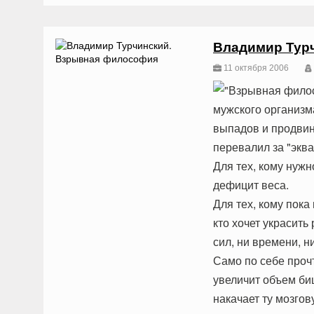
Владимир Тур
11 октября 2006
"Взрывная филос
мужского организма
выпадов и продвину
перевалил за "эква
Для тех, кому нужн
дефицит веса.
Для тех, кому пока 
кто хочет украсить
сил, ни времени, н
Само по себе прочт
увеличит объем би
накачает ту мозго