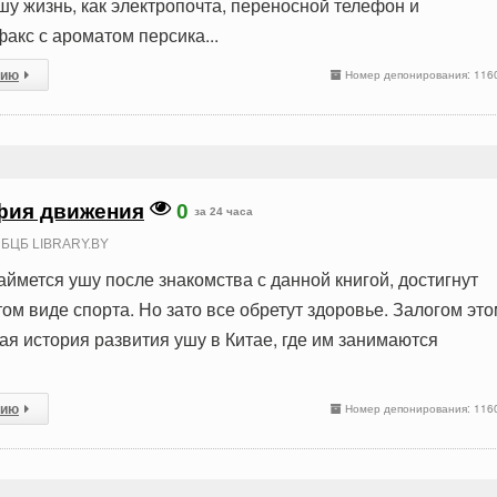
шу жизнь, как электропочта, переносной телефон и
акс с ароматом персика...
сию
Номер депонирования: 116
фия движения
0
за 24 часа
БЦБ LIBRARY.BY
 займется ушу после знакомства с данной книгой, достигнут
ом виде спорта. Но зато все обретут здоровье. Залогом эт
ая история развития ушу в Китае, где им занимаются
сию
Номер депонирования: 116