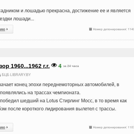
адником и лошадью прекрасна, достижение ее и является
ездки лошади...
сию
Номер депонирования: 114
р 1960...1962 г.г.
4
за 24 часа
БЦБ LIBRARY.BY
значает конец эпохи переднемоторных автомобилей, в
 появлялись на трассах чемпионата.
победил шедший на Lotus Стирлинг Мосс, в то время как
эм после короткого лидирования вылетел с трассы.
сию
Номер депонирования: 110