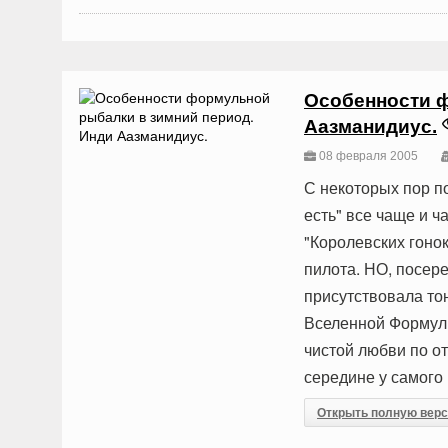
Особенности ф
Аазманидиус.
08 февраля 2005
С некоторых пор по
есть" все чаще и ч
"Королевских гоно
пилота. НО, посер
присутствовала тон
Вселенной Формулы
чистой любви по о
середине у самого 
Открыть полную вер