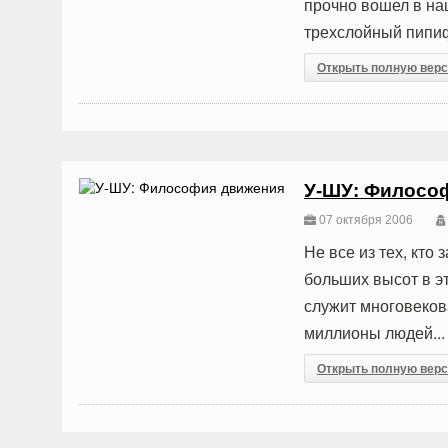
прочно вошел в на
трехслойный пипиф
Открыть полную вер
У-ШУ: Филосо
07 октября 2006
Не все из тех, кто
больших высот в эт
служит многовеков
миллионы людей...
Открыть полную вер