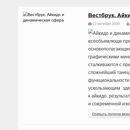
Вестбрук. Айк
12 октября 2006
Айкидо и динами
всеобъемлюще пре
основополагающих
графическими мини
сталкиваются с пр
сложнейший танец т
функциональности 
ускользающем `зде
к айкидо, результ
и современной изо
Открыть полную вер