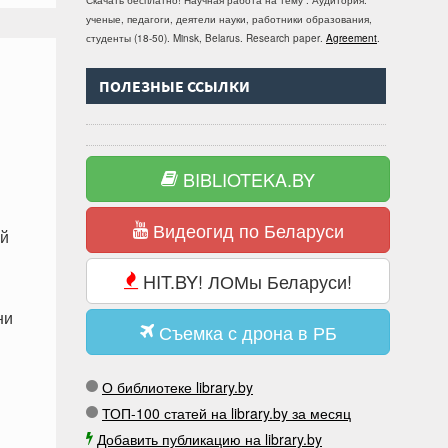
Скачать бесплатно!
Научная работа
на тему
. Аудитория:
ученые, педагоги, деятели науки, работники образования,
студенты
(
18-50
).
Minsk, Belarus
.
Research paper
.
Agreement
.
ПОЛЕЗНЫЕ ССЫЛКИ
BIBLIOTEKA.BY
Видеогид по Беларуси
ый
HIT.BY! ЛОМы Беларуси!
ни
Съемка с дрона в РБ
О библиотеке library.by
ТОП-100 статей на library.by за месяц
Добавить публикацию на library.by