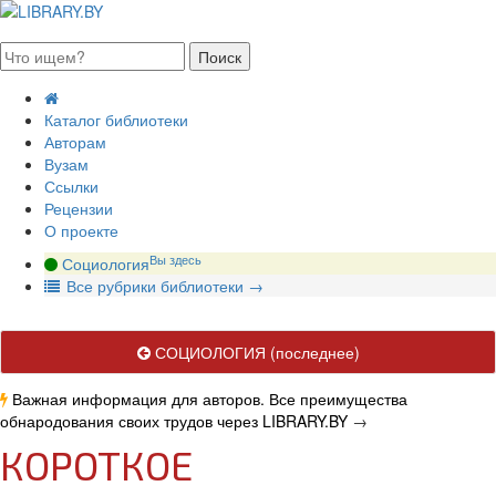
августа 2026, понедельник
Каталог библиотеки
Авторам
Вузам
Ссылки
Рецензии
О проекте
Вы здесь
Социология
В
се рубрики библиотеки
→
СОЦИОЛОГИЯ
(последнее)
Важная информация для авторов. Все преимущества
обнародования своих трудов через LIBRARY.BY
→
КОРОТКОЕ