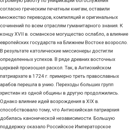
огромную работу по унификации богослужения
согласно греческим печатным книгам, оставили
множество переводов, компиляций и оригинальных
сочинений по всем отраслям гуманитарного знания. К
концу XVII в. османское могущество ослабло, а влияние
европейских государств на Ближнем Востоке возросло.
В результате католические миссионеры достигли
определенных успехов. В ряде древних восточных
церквей произошел раскол. Так, в Антиохийском
патриархате в 1724 г. примерно треть православных
арабов перешла в унию. Переходы больших групп
христиан из одной общины в другую продолжились.
Однако влияние идей возрождения в XIX в.
способствовало тому, что Антиохийская патриархия
добилась канонической независимости. Большую
поддержку оказало Российское Императорское