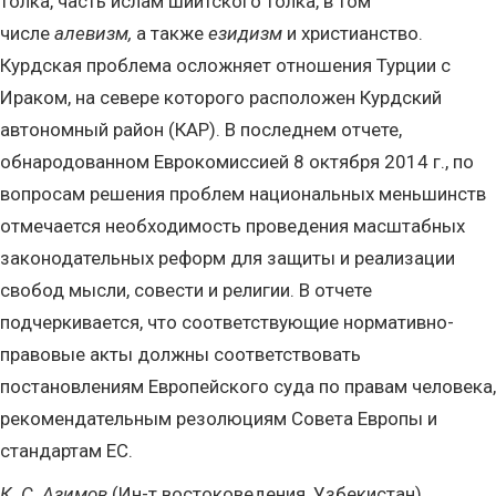
толка, часть ислам шиитского толка, в том
числе
алевизм,
а также
езидизм
и христианство.
Курдская проблема осложняет отношения Турции с
Ираком, на севере которого расположен Курдский
автономный район (КАР). В последнем отчете,
обнародованном Еврокомиссией 8 октября 2014 г., по
вопросам решения проблем национальных меньшинств
отмечается необходимость проведения масштабных
законодательных реформ для защиты и реализации
свобод мысли, совести и религии. В отчете
подчеркивается, что соответствующие нормативно-
правовые акты должны соответствовать
постановлениям Европейского суда по правам человека,
рекомендательным резолюциям Совета Европы и
стандартам ЕС.
К. С. Азимов
(Ин-т востоковедения, Узбекистан)