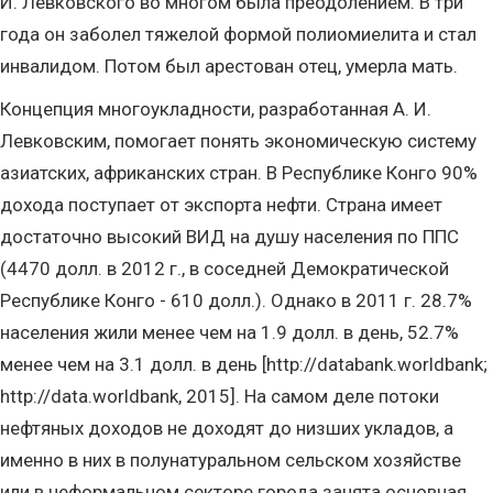
И. Левковского во многом была преодолением. В три
года он заболел тяжелой формой полиомиелита и стал
инвалидом. Потом был арестован отец, умерла мать.
Концепция многоукладности, разработанная А. И.
Левковским, помогает понять экономическую систему
азиатских, африканских стран. В Республике Конго 90%
дохода поступает от экспорта нефти. Страна имеет
достаточно высокий ВИД на душу населения по ППС
(4470 долл. в 2012 г., в соседней Демократической
Республике Конго - 610 долл.). Однако в 2011 г. 28.7%
населения жили менее чем на 1.9 долл. в день, 52.7%
менее чем на 3.1 долл. в день [http://databank.worldbank;
http://data.worldbank, 2015]. На самом деле потоки
нефтяных доходов не доходят до низших укладов, а
именно в них в полунатуральном сельском хозяйстве
или в неформальном секторе города занята основная