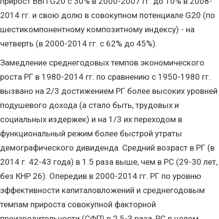
прирост ВВП G20 с 30% в 2000-2007 гг. до 10% в 2008-
2014 гг. и свою долю в совокупном потенциале G20 (по
шестикомпонентному композитному индексу) - на
четверть (в 2000-2014 гг. с 62% до 45%).
Замедление среднегодовых темпов экономического
роста РГ в 1980-2014 гг. по сравнению с 1950-1980 гг.
вызвано на 2/3 достижением РГ более высоких уровней
подушевого дохода (а стало быть, трудовых и
социальных издержек) и на 1/3 их переходом в
функциональный режим более быстрой утраты
демографического дивиденда. Средний возраст в РГ (в
2014 г. 42-43 года) в 1.5 раза выше, чем в РС (29-30 лет,
без КНР 26). Опередив в 2000-2014 гг. РГ по уровню
эффективности капиталовложений и среднегодовым
темпам прироста совокупной факторной
производительности (СФП) в 2.5-3 раза, РС в целом