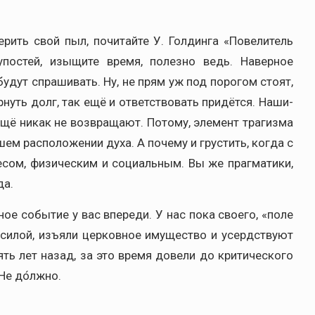
ть свой пыл, почитайте У. Голдинга «Повелитель
упостей, изыщите время, полезно ведь. Наверное
будут спрашивать. Ну, не прям уж под порогом стоят,
рнуть долг, так ещё и ответствовать придётся. Наши-
ещё никак не возвращают. Потому, элемент трагизма
шем расположении духа. А почему и грустить, когда с
сом, физическим и социальным. Вы же прагматики,
да.
ное событие у вас впереди. У нас пока своего, «поле
 силой, изъяли церковное имущество и усердствуют
ять лет назад, за это время довели до критического
Не до́лжно.