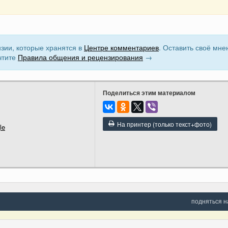
зии, которые хранятся в
Центре комментариев
. Оставить своё мне
чтите
Правила общения и рецензирования
→
Поделиться этим материалом
На принтер (только текст+фото)
le
подняться н