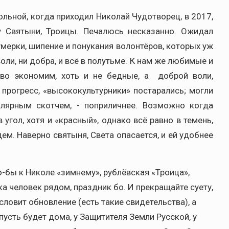
ьной, когда приходил Николай Чудотворец, в 2017,
у Святыни, Троицы. Печалюсь несказанно. Ожидал
сумерки, шипение и понукания волонтёров, которых уж
оли, ни добра, и всё в полутьме. К нам же любимые и
во экономим, хоть и не бедные, а доброй воли,
 прогресс, «высококультурники» постарались; могли
алярным скотчем, - поприличнее. Возможно когда
в угол, хотя и «красный», однако всё равно в темень,
дем. Наверно святыня, Света опасается, и ей удобнее
-бы к Николе «зимнему», рублёвская «Троица»,
ка человек рядом, праздник бо. И прекращайте суету,
словит обновление (есть такие свидетельства), а
пусть будет дома, у Защитителя Земли Русской, у