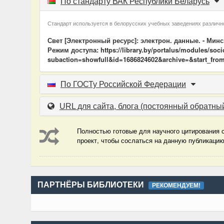
По стандарту ВАК Республики Беларусь
Стандарт используется в белорусских учебных заведениях различно
Свет [Электронный ресурс]: электрон. данные. - Мин
Режим доступа: https://library.by/portalus/modules/so
subaction=showfull&id=1686824602&archive=&start_from
По ГОСТу Российской Федерации
URL для сайта, блога
(постоянный обратный
Полностью готовые для научного цитирования с
проект, чтобы сослаться на данную публикаци
ПАРТНЁРЫ БИБЛИОТЕКИ
РЕКОМЕНДУЕМ!