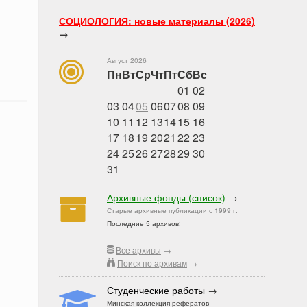
СОЦИОЛОГИЯ: новые материалы (2026)
→
Август 2026
Пн
Вт
Ср
Чт
Пт
Сб
Вс
01
02
03
04
05
06
07
08
09
10
11
12
13
14
15
16
17
18
19
20
21
22
23
24
25
26
27
28
29
30
31
Архивные фонды (список)
→
Старые архивные публикации с 1999 г.
Последние 5 архивов:
Все архивы
→
Поиск по архивам
→
Студенческие работы
→
Минская коллекция рефератов