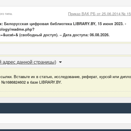
Приказ ВАК РБ от 25.06.2014 № 15
го типа.
ск: Белорусская цифровая библиотека LIBRARY.BY, 15 июня 2023. -
ciology/readme.php?
=&ucat=& (свободный доступ). – Дата доступа: 06.08.2026.
 адрес данной страницы)
сылки. Вставьте их в статью, исследование, реферат, курсой или дипл
ю №1686824602 в базе LIBRARY.BY.