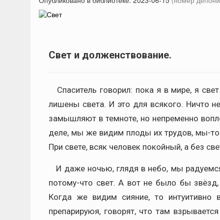
Опубликовано в библиотеке:
2023-06-15
(номер депони
Свет и долженствование.
Спаситель говорил: пока я в мире, я свет
лишены света. И это для всякого. Ничто н
замышляют в темноте, но непременно вопл
деле, мы же видим плоды их трудов, мы-то 
При свете, всяк человек покойный, а без 
И даже ночью, глядя в небо, мы радуемся 
потому-что свет. А вот не было бы звёзд, 
Когда же видим сияние, то интуитивно
препарируюя, говорят, что там взрывается