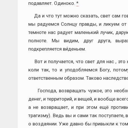
подавляет. Одиноко.
*
Да и что тут можно сказать, свет сам гово
мы радуемся Солнцу правды, и ликуем от
темноте нас радует маленький лучик, дарую
полноте. Мы видим, друг друга, выра
подкрепляется ви́деньем.
Вот и получается, что свет для нас , это
коли так, то и уподобляемся Богу, пото
ответственным образом. Таково наследство
Господа, возвращать чужое, это необход
денег, и территорий, и вещей, и вообще все
а не возвращает, и при этом ещё противи
трагизму). Ведь вы и сами так поступает
о воздаянии. Уже давно бы привыкли к том