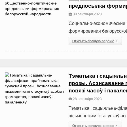
предпосылки формир
30 сентября 2023
Социально-экономические 
формирования белорусско
Открыть полную версию
Тэматыка і сацыяль
прозы. Асэнсаванне п
повязі часоў і пакал
28 сентября 2023
Тэматыка і сацыяльна-філ
пісьменнікамі стасункаў ас
Открыть полную версию