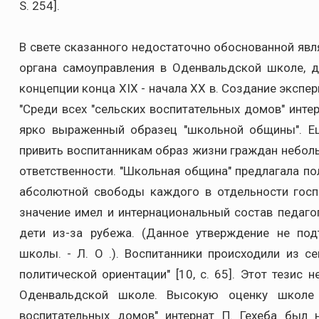
S. 254].
В свете сказанного недостаточно обоснованной яв
органа самоуправления в Оденвальдской школе, д
концепции конца XIX - начала XX в. Создание экспе
"Среди всех "сельских воспитательных домов" инте
ярко выраженный образец "школьной общины". Ещ
привить воспитанникам образ жизни граждан неболь
ответственности. "Школьная община" предлагала по
абсолютной свободы каждого в отдельности госп
значение имел и интернациональный состав педаго
дети из-за рубежа. (Данное утверждение не по
школы. - Л. О .). Воспитанники происходили из с
политической ориентации" [10, с. 65]. Этот тезис
Оденвальдской школе. Высокую оценку школе 
воспитательных домов" интернат П. Гехеба был