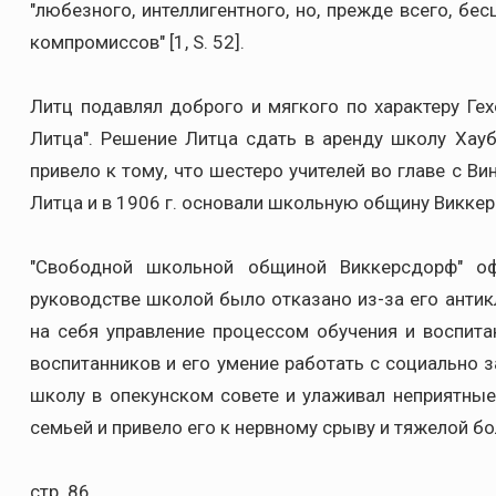
"любезного, интеллигентного, но, прежде всего, бес
компромиссов" [1, S. 52].
Литц подавлял доброго и мягкого по характеру Гех
Литца". Решение Литца сдать в аренду школу Хауб
привело к тому, что шестеро учителей во главе с Ви
Литца и в 1906 г. основали школьную общину Викке
"Свободной школьной общиной Виккерсдорф" оф
руководстве школой было отказано из-за его антик
на себя управление процессом обучения и воспита
воспитанников и его умение работать с социально
школу в опекунском совете и улаживал неприятны
семьей и привело его к нервному срыву и тяжелой боле
стр. 86