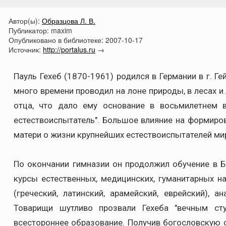
Автор(ы):
Образцова Л. В.
Публикатор:
maxim
Опубликовано в библиотеке:
2007-10-17
Источник:
http://portalus.ru
→
Пауль Гехеб (1870-1961) родился в Германии в г. Г
много времени проводил на лоне природы, в лесах и
отца, что дало ему основание в восьмилетнем в
естествоиспытатель". Большое влияние на формиров
матери о жизни крупнейших естествоиспытателей мир
По окончании гимназии он продолжил обучение в Б
курсы естественных, медицинских, гуманитарных н
(греческий, латинский, арамейский, еврейский), 
Товарищи шутливо прозвали Гехеба "вечным ст
всестороннее образование. Получив богословскую с