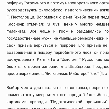
реформу "огромного и потому неповоротливого орган
руководствуясь философско- педагогическими взглядам
Г. Песталоцци. Вспоминая о речи Гехеба перед пед
Кассирер отмечал: "В XVIII веке у многих немце
гуманизм. Все чаще и громче раздавались го
государственные мужи, не умельцы-ремесленники, н
свой призыв вернуться к природе. Его призыв не
возвращении в пещеру первобытного леса, он при
воодушевлены Кант и Гете "Эмилем..." Руссо, как м
была в то время запрещена в Швейцарии. Позднее
яркое выражение в "Вильгельме Майстере" Гете" [4, с. 
Выбор места для школы на живописных, покрытых 
знаменитого университетского города Гейдельберга,
картинами природы "Педагогической провинции
воспитанники и учителя Оденвальдской школы, до си