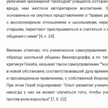
увлечения чрезмерной "свободой" учащихся, котора
вреда, чем жесткое авторитарное воспитание. 
основанных на смутных представлениях о "правах р
с высокомерным отношением к школьникам, неред
старшим, перестают прислушиваться и считаться с и
общения с ними" [4, с. 24].
Винекен отмечал, что ученическое самоуправлени
образцу школьной общины Виккерсдорфа, а по тип
критикуя Гехеба, называл такое самоуправление ""к
в новой обстановке, соответствовавшей духу времен
и просвещенным правлением, с собственной бюрокра
При этом Гехеб подчеркивал: "Опыт развития учени
никогда у нас не может случиться того, чтобы у
против воли взрослых" [7, S. 22].