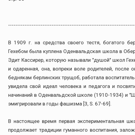
----------------------------------------------------------------------
В 1909 г. на средства своего тестя, богатого б
Гехебом была куплена Оденвальдская школа в Оберх
Эдит Кассирер, которую называли "душой" школ Гех
и одаренная, она, вопреки воле родителей, после
беднякам берлинских трущоб, работала воспитатель
увидела свой идеал человека и педагога и посвя
начинаний в Оденвальдской школе (1910-1934) и "Ш
эмигрировали в годы фашизма [3, S. 67-69].
В настоящее время первая экспериментальная шко
продолжает традиции гуманного воспитания, залож