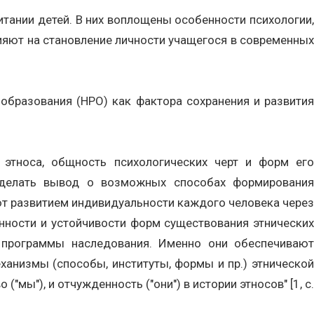
тании детей. В них воплощены особенности психологии,
влияют на становление личности учащегося в современных
бразования (НРО) как фактора сохранения и развития
 этноса, общность психологических черт и форм его
 сделать вывод о возможных способах формирования
т развитием индивидуальности каждого человека через
нности и устойчивости форм существования этнических
й программы наследования. Именно они обеспечивают
ханизмы (способы, институты, формы и пр.) этнической
мы"), и отчужденность ("они") в истории этносов" [1, с.