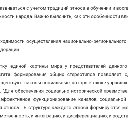
виваться с учетом традиций этноса в обучении и воспи
ельности народа. Важно выяснить, как эти особенности 
одимости осуществления национально-регионального о
дерации.
тку единой картины мира у представителей данного
льтата формирования общих стереотипов позволяет
уществуют законы социальные, которые также управляю
. "Для обеспечения социально-исторической преемстве
о эффективное функционирование каналов социально
этноса... В структуре каждого этноса формируются ме
твенность, и интеграцию, и дифференциацию, и родство ("