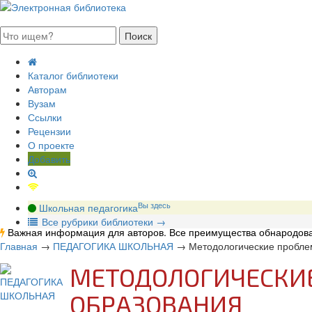
августа 2026, четверг
Каталог библиотеки
Авторам
Вузам
Ссылки
Рецензии
О проекте
Добавить
Вы здесь
Школьная педагогика
В
се рубрики библиотеки
→
Важная информация для авторов. Все преимущества обнародова
Главная
→
ПЕДАГОГИКА ШКОЛЬНАЯ
→
Методологические пробле
МЕТОДОЛОГИЧЕСКИ
ОБРАЗОВАНИЯ