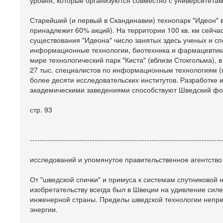
уровня, которые организуются совместно с университетам
Старейший (и первый в Скандинавии) технопарк "Идеон" в
принадлежит 60% акций). На территории 100 кв. км сейча
существования "Идеона" число занятых здесь ученых и сп
информационные технологии, биотехника и фармацевтика
мире технологический парк "Киста" (вблизи Стокгольма), 
27 тыс. специалистов по информационным технологиям (по
более десяти исследовательских институтов. Разработке 
академическими заведениями способствуют Шведский фон
стр. 93
-----------------------------------------------------------------------------
исследований и упомянутое правительственное агентство
От "шведской спички" и примуса к системам спутниковой 
изобретательству всегда был в Швеции на удивление сил
инженерной страны. Пределы шведской технологии непр
энергии.