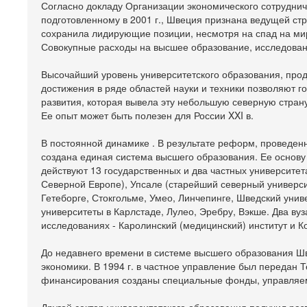
Согласно докладу Организации экономического сотруднич
подготовленному в 2001 г., Швеция признана ведущей стр
сохранила лидирующие позиции, несмотря на спад на ми
Совокупные расходы на высшее образование, исследовани
Высочайший уровень университетского образования, про
достижения в ряде областей науки и техники позволяют 
развития, которая вывела эту небольшую северную стран
Ее опыт может быть полезен для России XXI в.
В постоянной динамике . В результате реформ, проведенн
создана единая система высшего образования. Ее основу 
действуют 13 государственных и два частных университета
Северной Европе), Упсале (старейший северный университе
Гетеборге, Стокгольме, Умео, Линчепинге, Шведский уни
университеты в Карлстаде, Лулео, Эребру, Вэкше. Два ву
исследованиях - Каролинский (медицинский) институт и К
До недавнего времени в системе высшего образования Шв
экономики. В 1994 г. в частное управление был передан 
финансирования созданы специальные фонды, управляем