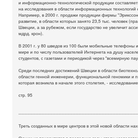
и информационно-технологической продукции составляет 
на исследования в области информационных технологий окол
Например, в 2000 г. продажи продукции фирмы "Эрикссон
развитие, в области которых занято 23,5 тыс. человек (п
Швеции, а за рубежом, если государство не увеличит асс
мдрд. крон).
В 2001 г. у 80 шведов из 100 были мобильные телефоны 
мире и по числу пользователей Интернета на душу населе
студентов, с газетами и периодикой через "всемирную пау
Среди последних достижений Швеции в области биотехнол
области генной инженерии, функциональной геномики и п
которая возникла в начале этого столетия, - исследование
стр. 95
-----------------------------------------------------------------------------
Треть созданных в мире центров в этой новой области на