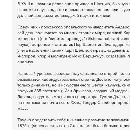
В XVIII в. научная революция пришла в Швецию, бывшую т
академия наук, тогда же и немного позднее появились уч
дальнейшее развитие шведской науки и техники.
Среди них - профессор Упсальского университета Андерс
сей день пользуются во многих странах мира; великий К
минералов (его "система природы" (Sistema naturae) и с
науки); астроном и статистик Пер Варгентин, благодаря 
учета населения; химик Карл Шееле, открывший девять э
кислород, хлор и молибден; Йонс Берцелиус, создавший п
анализа.
На новый уровень шведская наука вышла во второй полови
развиваться как индустриальная страна. Достаточно упом
только динамита, но и искусственного шелка, каучука, си
получил 335 патентов!); Йон Эрикссон, создавший модель 
Лаваль, создатель молочного сепаратора; Густав Дален, 
на протяжении почти всего ХХ в.; Теодор Сведберг, пр
масс.
Трудно представить себе нынешнее развитие телекоммун
1875 г. (через десять лет в Стокгольме было больше тел