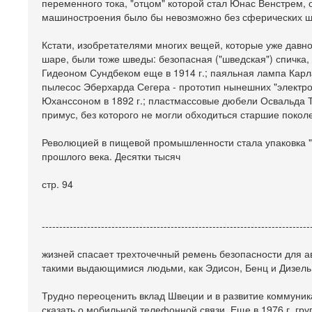
переменного тока, "отцом" которой стал Юнас Венстрем,
машиностроения было бы невозможно без сферических ш
Кстати, изобретателями многих вещей, которые уже дав
шаре, были тоже шведы: безопасная ("шведская") спичка
Гидеоном Сундбеком еще в 1914 г.; паяльная лампа Карл
пылесос Эберхарда Сегера - прототип нынешних "электр
Юханссоном в 1892 г.; пластмассовые дюбели Освальда
примус, без которого не могли обходиться старшие покол
Революцией в пищевой промышленности стала упаковка "Т
прошлого века. Десятки тысяч
стр. 94
-----------------------------------------------------------------------------
жизней спасает трехточечный ремень безопасности для ав
такими выдающимися людьми, как Эдисон, Бенц и Дизель
Трудно переоценить вклад Швеции и в развитие коммуник
сказать о мобильной телефонной связи. Еще в 1976 г. гр