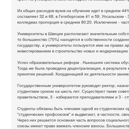
Из общих расходов вузов на обучение идет в среднем 44%
составляет 32 и 68, в Гетеборгском 41 и 59, Упсальском - 
колледжах пропорция в среднем 80:20. Исключение - част
Университеты в Швеции располагают значительным собств
то большинство (70%) находятся в собственности созданн
государству, а университеты пользуются ими на правах а
инвестированием в строительство новых и модернизацию 
Успех образовательных реформ . Нынешняя система обуче
Тогда же была проведена децентрализация, в результате
принятии решений. Координацией их деятельности заним
Государственным университетом руководит ректор, назна
студентами сроком на шесть лет. Существуют также совет
правительством, 3 - избираются преподавателями и 3 - с
Студенты обязаны быть членами одной из студенческих о
"студенческих профсоюзов" и выдвигают, в частности, св
Через них решается основная часть вопросов социально
союзы имеют право взимать членские взносы. Большинств