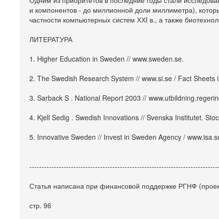
Одним из приоритетов в последние годы стали исследова
и компонентов - до миллионной доли миллиметра), кото
частности компьютерных систем ХХI в., а также биотехнол
ЛИТЕРАТУРА
1. Higher Education in Sweden // www.sweden.se.
2. The Swedish Research System // www.si.se / Fact Sheets 
3. Sarback S . National Report 2003 // www.utbildning.regeri
4. Kjell Sedig . Swedish Innovations // Svenska Institutet. St
5. Innovative Sweden // Invest in Sweden Agency / www.isa.s
-----------------------------------------------------------------------------
Статья написана при финансовой поддержке РГНФ (проект 
стр. 96