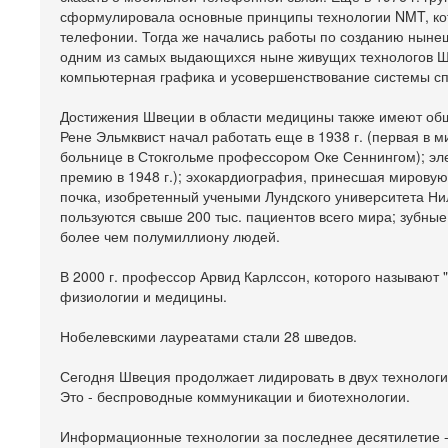
сформулировала основные принципы технологии NMT, ко
телефонии. Тогда же начались работы по созданию ныне
одним из самых выдающихся ныне живущих технологов Шв
компьютерная графика и усовершенствование системы сп
Достижения Швеции в области медицины также имеют общ
Рене Эльмквист начал работать еще в 1938 г. (первая в
больнице в Стокгольме профессором Оке Сеннингом); эл
премию в 1948 г.); эхокардиография, принесшая мировую 
почка, изобретенный учеными Лундского университета Ни
пользуются свыше 200 тыс. пациентов всего мира; зубн
более чем полумиллиону людей.
В 2000 г. профессор Арвид Карлссон, которого называют
физиологии и медицины.
Нобелевскими лауреатами стали 28 шведов.
Сегодня Швеция продолжает лидировать в двух технологич
Это - беспроводные коммуникации и биотехнологии.
Информационные технологии за последнее десятилетие -