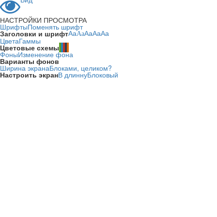
НАСТРОЙКИ ПРОСМОТРА
Шрифты
Поменять шрифт
Заголовки и шрифт
Aa
Aa
Aa
Aa
Aa
Цвета
Гаммы
Цветовые схемы
Фоны
Изменение фона
Варианты фонов
Ширина экрана
Блоками, целиком?
Настроить экран
В длинну
Блоковый