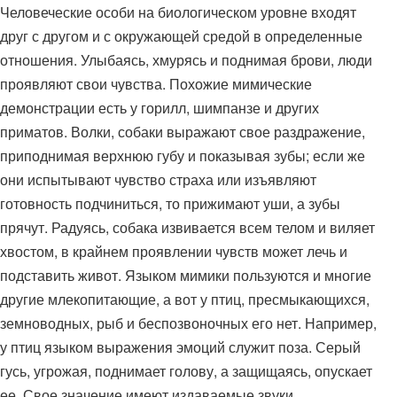
Человеческие особи на биологическом уровне входят
друг с другом и с окружающей средой в определенные
отношения. Улыбаясь, хмурясь и поднимая брови, люди
проявляют свои чувства. Похожие мимические
демонстрации есть у горилл, шимпанзе и других
приматов. Волки, собаки выражают свое раздражение,
приподнимая верхнюю губу и показывая зубы; если же
они испытывают чувство страха или изъявляют
готовность подчиниться, то прижимают уши, а зубы
прячут. Радуясь, собака извивается всем телом и виляет
хвостом, в крайнем проявлении чувств может лечь и
подставить живот. Языком мимики пользуются и многие
другие млекопитающие, а вот у птиц, пресмыкающихся,
земноводных, рыб и беспозвоночных его нет. Например,
у птиц языком выражения эмоций служит поза. Серый
гусь, угрожая, поднимает голову, а защищаясь, опускает
ее. Свое значение имеют издаваемые звуки.