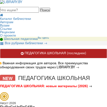
августа 2026, пятница
Каталог библиотеки
Авторам
Вузам
Ссылки
Рецензии
О проекте
Вы здесь
Школьная педагогика
В
се рубрики библиотеки
→
ПЕДАГОГИКА ШКОЛЬНАЯ
(последнее)
Важная информация для авторов. Все преимущества
обнародования своих трудов через LIBRARY.BY
→
Актуальные публикации по вопросам школьной педагогики.
ПЕДАГОГИКА ШКОЛЬНАЯ
NEW
ПЕДАГОГИКА ШКОЛЬНАЯ: новые материалы (2026)
→
Август 2026
Пн
Вт
Ср
Чт
Пт
Сб
Вс