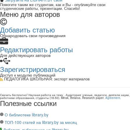
Помогите таким же студентам, как и Вы - опубликуйте свои
студенческие работы, презентации. Спасибо!
Меню для авторов
Добавить статью
Обнародовать свои произведения
Редактировать работы
Для действующих авторов
Зарегистрироваться
Доступ к модулю публикаций
ПЕДАГОГИКА ШКОЛЬНАЯ
: экспорт материалов
Скачать бесплатно!
Научная работа
на тему
. Аудитория:
ученые, педагоги, деятели науки,
работники образования, студенты
(
18-50
).
Minsk, Belarus
.
Research paper
.
Agreement
.
Полезные ссылки
О библиотеке library.by
ТОП-100 статей на library.by за месяц
Добавить публикацию на library.by