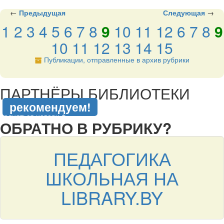
←
Предыдущая
Следующая
→
1
2
3
4
5
6
7
8
9
10
11
12
6
7
8
9
10
11
12
13
14
15
Публикации, отправленные в архив рубрики
подняться наверх ↑
ПАРТНЁРЫ БИБЛИОТЕКИ
рекомендуем!
подняться наверх ↑
ОБРАТНО В РУБРИКУ?
ПЕДАГОГИКА
ШКОЛЬНАЯ НА
LIBRARY.BY