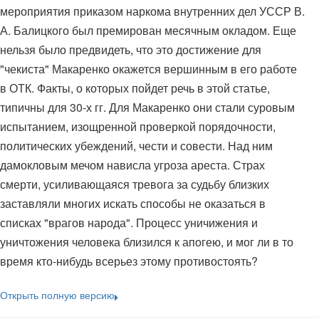
мероприятия приказом наркома внутренних дел УССР В.
А. Балицкого был премирован месячным окладом. Еще
нельзя было предвидеть, что это достижение для
"чекиста" Макаренко окажется вершинным в его работе
в ОТК. Факты, о которых пойдет речь в этой статье,
типичны для 30-х гг. Для Макаренко они стали суровым
испытанием, изощренной проверкой порядочности,
политических убеждений, чести и совести. Над ним
дамокловым мечом нависла угроза ареста. Страх
смерти, усиливающаяся тревога за судьбу близких
заставляли многих искать способы не оказаться в
списках "врагов народа". Процесс уничижения и
уничтожения человека близился к апогею, и мог ли в то
время кто-нибудь всерьез этому противостоять?
Открыть полную версию