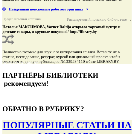
Найденный поисковым роботом оригинал
Предполагаемый источник
Расширенный поиск по библиотеке
→
Наталья МАКСИМОВА, Varner Baltija открыла торговый центр: и
детские товары, и крупные покупки! / http://library.by
Полностью готовые для научного цитирования ссылки. Вставьте их в
статью, исследование, реферат, курсой или дипломный проект, чтобы
сослаться на данную публикацию №1339584110 в базе LIBRARY.BY.
подняться наверх ↑
ПАРТНЁРЫ БИБЛИОТЕКИ
рекомендуем!
подняться наверх ↑
ОБРАТНО В РУБРИКУ?
ПОПУЛЯРНЫЕ СТАТЬИ НА