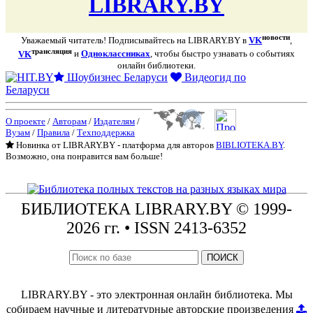
LIBRARY.BY
новости
Уважаемый читатель! Подписывайтесь на LIBRARY.BY в
VK
,
трансляция
VK
и
Одноклассниках
, чтобы быстро узнавать о событиях
онлайн библиотеки.
Шоубизнес Беларуси
Видеогид по
Беларуси
О проекте
/
Авторам
/
Издателям
/
Вузам
/
Правила
/
Техподдержка
Новинка от LIBRARY.BY - платформа для авторов
BIBLIOTEKA.BY
.
Возможно, она понравится вам больше!
БИБЛИОТЕКА
LIBRARY.BY © 1999-
2026 гг.
• ISSN 2413-6352
ПОИСК
LIBRARY.BY - это электронная онлайн библиотека. Мы
собираем научные и литературные авторские произведения