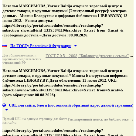
Наталья МАКСИМОВА, Varner Baltija открыла торговый центр: и
детские товары, и крупные покупки! [Электронный ресурс]: электрон.
данные. - Минск: Белорусская цифровая библиотека LIBRARY.BY, 13
июня 2012. - Режим доступа:
https://library.by/portalus/modules/sensation/readme.php?
subaction=showfull&id=1339584110&archive=&start_from=&ucat=&
(свободный доступ). – Дата доступа: 08.08.2026.
По ГОСТу Российской Федерации
Для образовательных и
ГОСТ 7.0.5—2008, "Библиографическая ссылка"
→
научно-исследовательских
учреждений РФ
Наталья МАКСИМОВА, Varner Baltija открыла торговый центр: и
детские товары, и крупные покупки! // Минск: Белорусская цифровая
библиотека LIBRARY.BY. Дата обновления: 13 июня 2012. URL:
https://library.by/portalus/modules/sensation/readme.php?
subaction=showfull&id=1339584110&archive=&start_from=&ucat=&
(дата обращения: 08.08.2026).
URL для сайта, блога
(постоянный обратный адрес данной страницы)
Прямой URL на данную страницу для блога
Расширенный поиск по библиотеке
→
или сайта
https://library.by/portalus/modules/sensation/readme.php?
subaction=showfull&id=1339584110&archive=&start_from=&ucat=&