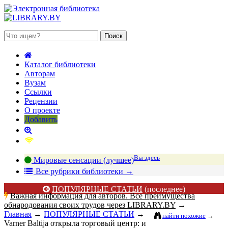
 августа 2026, суббота
Каталог библиотеки
Авторам
Вузам
Ссылки
Рецензии
О проекте
Добавить
Вы здесь
Мировые сенсации (лучшее)
В
се рубрики библиотеки
→
ПОПУЛЯРНЫЕ СТАТЬИ
(последнее)
Важная информация для авторов. Все преимущества
обнародования своих трудов через LIBRARY.BY
→
Главная
→
ПОПУЛЯРНЫЕ СТАТЬИ
→
найти похожие
→
Varner Baltija открыла торговый центр: и