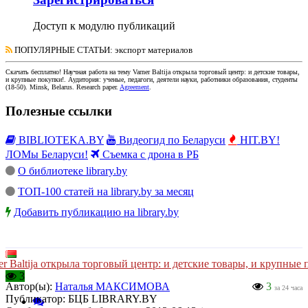
Доступ к модулю публикаций
ПОПУЛЯРНЫЕ СТАТЬИ
: экспорт материалов
Скачать бесплатно!
Научная работа
на тему Varner Baltija открыла торговый центр: и детские товары,
и крупные покупки!
. Аудитория:
ученые, педагоги, деятели науки, работники образования, студенты
(
18-50
).
Minsk, Belarus
.
Research paper
.
Agreement
.
Полезные ссылки
BIBLIOTEKA.BY
Видеогид по Беларуси
HIT.BY!
ЛОМы Беларуси!
Съемка с дрона в РБ
О библиотеке library.by
ТОП-100 статей на library.by за месяц
Добавить публикацию на library.by
er Baltija открыла торговый центр: и детские товары, и крупные
3
Автор(ы):
Наталья МАКСИМОВА
3
за 24 часа
Публикатор:
БЦБ LIBRARY.BY