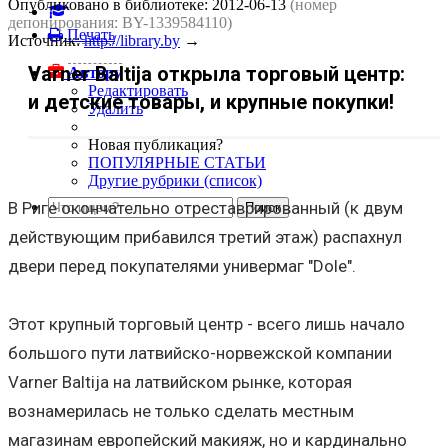
Опубликовано в библиотеке:
2012-06-13
(номер
депонирования: BY-1339584110)
Печать
Источник:
http://library.by
→
Varner Baltija открыла торговый центр:
Автору
Редактировать
и детские товары, и крупные покупки!
Удалить
Новая публикация?
ПОПУЛЯРНЫЕ СТАТЬИ
Другие рубрики (список)
В Риге окончательно отреставрированный (к двум
действующим прибавился третий этаж) распахнул
двери перед покупателями универмаг "Dole".
Этот крупный торговый центр - всего лишь начало
большого пути латвийско-норвежской компании
Varner Baltija на латвийском рынке, которая
вознамерилась не только сделать местным
магазинам европейский макияж, но и кардинально