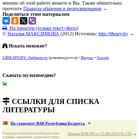
мнение об этой работе можете и Вы. Также обязательно
прочтите
Правила общения и рецензирования
→
Поделиться этим материалом
На принтер (только текст+фото)
©
Наталья МАКСИМОВА
(
2012
)
Источник:
http://library.by
→
Искать похожие?
LIBRARY.BY+Либмонстр
(рекомендуется)
•
Яндекс
•
Google
Скачать мультимедию?
подняться наверх ↑
ССЫЛКИ ДЛЯ СПИСКА
ЛИТЕРАТУРЫ
По стандарту ВАК Республики Беларусь
Стандарт используется в белорусских
Приказ ВАК РБ от 25.06.2014 № 159
→
учебных заведениях различного типа.