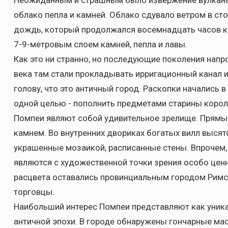
Неожиданным и страшным было извержение вулкана.
облако пепла и камней. Облако сдувало ветром в ст
дождь, который продолжался восемнадцать часов кр
7-9-метровым слоем камней, пепла и лавы.
Как это ни странно, но последующие поколения напр
века там стали прокладывать ирригационный канал 
голову, что это античный город. Раскопки начались в
одной целью - пополнить предметами старины корол
Помпеи являют собой удивительное зрелище. Прям
камнем. Во внутренних двориках богатых вилл выся
украшенные мозаикой, расписанные стены. Впрочем,
являются с художественной точки зрения особо ценн
расцвета оставались провинциальным городом Римск
торговцы.
Наибольший интерес Помпеи представляют как уник
античной эпохи. В городе обнаружены гончарные мас