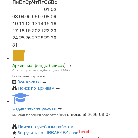
Пн
Вт
Ср
Чт
Пт
Сб
Вс
01
02
03
04
05
06
07
08
09
10
11
12
13
14
15
16
17
18
19
20
21
22
23
24
25
26
27
28
29
30
31
Архивные фонды (список)
→
Старые архивные публикации с 1999 г.
Последние 5 архивов:
Все архивы
→
Поиск по архивам
→
Студенческие работы
→
Есть новые!
2026-08-07
Минская коллекция рефератов
Поиск по учебным работам
1 клик!
Загрузить на LIBRARY.BY свои