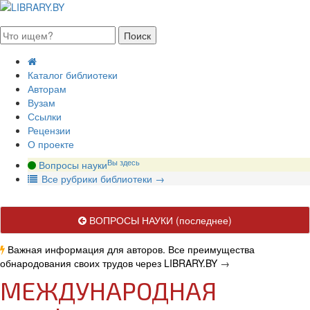
августа 2026, пятница
Каталог библиотеки
Авторам
Вузам
Ссылки
Рецензии
О проекте
Вы здесь
Вопросы науки
В
се рубрики библиотеки
→
ВОПРОСЫ НАУКИ
(последнее)
Важная информация для авторов. Все преимущества
обнародования своих трудов через LIBRARY.BY
→
МЕЖДУНАРОДНАЯ