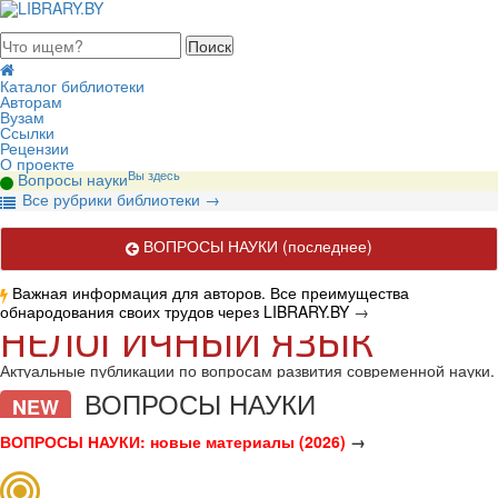
августа 2026, воскресенье
Каталог библиотеки
Авторам
Вузам
Ссылки
Рецензии
О проекте
Вы здесь
Вопросы науки
В
се рубрики библиотеки
→
ВОПРОСЫ НАУКИ
(последнее)
Важная информация для авторов. Все преимущества
обнародования своих трудов через LIBRARY.BY
→
НЕЛОГИЧНЫЙ ЯЗЫК
Актуальные публикации по вопросам развития современной науки.
ВОПРОСЫ НАУКИ
NEW
ВОПРОСЫ НАУКИ: новые материалы (2026)
→