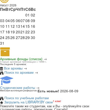
Август 2026
Пн
Вт
Ср
Чт
Пт
Сб
Вс
01
02
03
04
05
06
07
08
09
10
11
12
13
14
15
16
17
18
19
20
21
22
23
24
25
26
27
28
29
30
31
Архивные фонды (список)
→
Старые архивные публикации с 1999 г.
Последние 5 архивов:
Все архивы
→
Поиск по архивам
→
Студенческие работы
→
Есть новые!
2026-08-09
Минская коллекция рефератов
Поиск по учебным работам
1 клик!
Загрузить на LIBRARY.BY свои
Помогите таким же студентам, как и Вы - опубликуйте свои
студенческие работы, презентации. Спасибо!