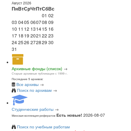
Август 2026
Пн
Вт
Ср
Чт
Пт
Сб
Вс
01
02
03
04
05
06
07
08
09
10
11
12
13
14
15
16
17
18
19
20
21
22
23
24
25
26
27
28
29
30
31
Архивные фонды (список)
→
Старые архивные публикации с 1999 г.
Последние 5 архивов:
Все архивы
→
Поиск по архивам
→
Студенческие работы
→
Есть новые!
2026-08-07
Минская коллекция рефератов
Поиск по учебным работам