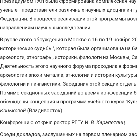
Президиумом РАН была сформирована комплексная научн
ученые - представители различных научных дисциплин г
Федерации. В процессе реализации этой программы воз
направлениям научных исследований.
В русле этого обсуждения в Москве с 16 по 19 ноября 
исторические судьбы", которая была организована на б
археологи, этнографы, историки, филологи из Москвы, С
Деятельность этого научного форума проходила в форма
археологии эпохи металла, этнологии и истории культу
филологии и лингвистики. Заседания этой секции отдел
Помимо секционных заседаний во время конференции бы
обсуждены концепция и программа учебного курса "Куль
Коньковой
(Владивосток).
Конференцию открыл ректор РГГУ
И. В. Карапетянц.
Среди докладов, заслушанных на первом пленарном за