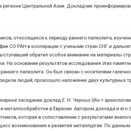
 в регионе Центральной Азии. Докладчик проинформиров
ов, относящихся к периоду раннего палеолита, изучен
фии СО РАН в кооперации с учеными стран СНГ и дальнег
 Выступавший обратил особое внимание на материалы с
и. На основании результатов исследования этих памятн
раннего палеолита. Он был связан с носителями галечно
редков людей, произошло наложение двух культурных тр
ленарное заседание доклад
Е. Н. Черных
(Ин-т археологии
 и металлообработки в Евразии. Автором доклада и его
тников, которая в сопоставлении с результатами аналог
есс возникновения и развития металлургии. По данным 