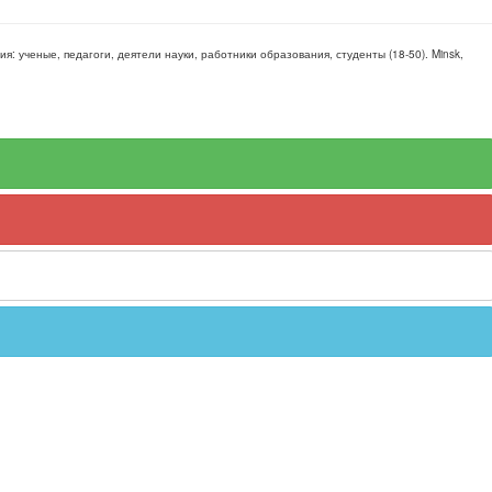
рия:
ученые, педагоги, деятели науки, работники образования, студенты
(
18-50
).
Minsk,