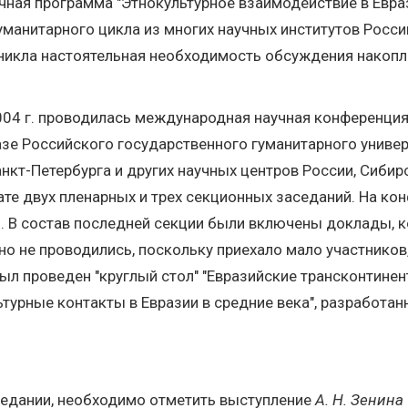
ая программа "Этнокультурное взаимодействие в Евраз
уманитарного цикла из многих научных институтов Росс
никла настоятельная необходимость обсуждения накопл
2004 г. проводилась международная научная конференция
азе Российского государственного гуманитарного универ
анкт-Петербурга и других научных центров России, Сибир
те двух пленарных и трех секционных заседаний. На кон
ры. В состав последней секции были включены доклады, 
ьно не проводились, поскольку приехало мало участнико
л проведен "круглый стол" "Евразийские трансконтинен
турные контакты в Евразии в средние века", разработа
седании, необходимо отметить выступление
А. Н. Зенина