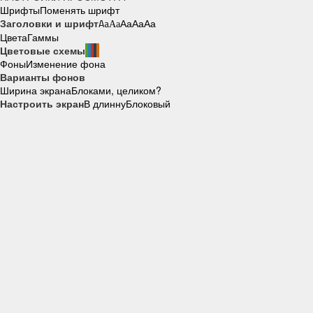
Шрифты
Поменять шрифт
Заголовки и шрифт
Aa
Aa
Aa
Aa
Aa
Цвета
Гаммы
Цветовые схемы
Фоны
Изменение фона
Варианты фонов
Ширина экрана
Блоками, целиком?
Настроить экран
В длинну
Блоковый