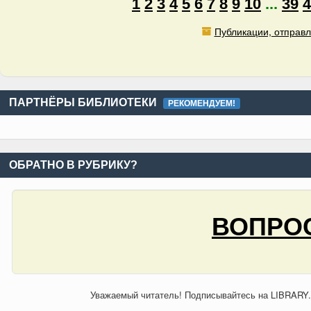
1
2
3
4
5
6
7
8
9
10
...
39
4
Публикации, отправл
ПАРТНЁРЫ БИБЛИОТЕКИ
РЕКОМЕНДУЕМ!
ОБРАТНО В РУБРИКУ?
ВОПРОС
Уважаемый читатель! Подписывайтесь на LIBRARY