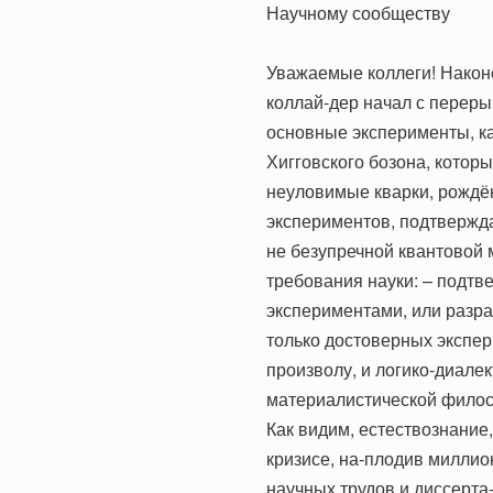
Научному сообществу
Уважаемые коллеги! Нако
коллай-дер начал с переры
основные эксперименты, к
Хигговского бозона, которы
неуловимые кварки, рождён
экспериментов, подтвержд
не безупречной квантовой м
требования науки: – подт
экспериментами, или разр
только достоверных экспе
произволу, и логико-диале
материалистической фило
Как видим, естествознание,
кризисе, на-плодив милли
научных трудов и диссерта-