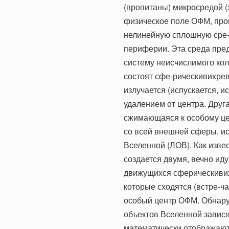
(пропитаны) микросредой (
физическое поле ОФМ, про
нелинейную сплошную сре-
периферии. Эта среда пред
систему неисчислимого кол
состоят сфе-рическивихре
излучается (испускается, и
удалением от центра. Дру
сжимающаяся к особому це
со всей внешней сферы, 
Вселенной (ЛОВ). Как изве
создается двумя, вечно иду
движущихся сферическивих
которые сходятся (встре-ч
особый центр ОФМ. Обнару
объектов Вселенной завися
математически отображают