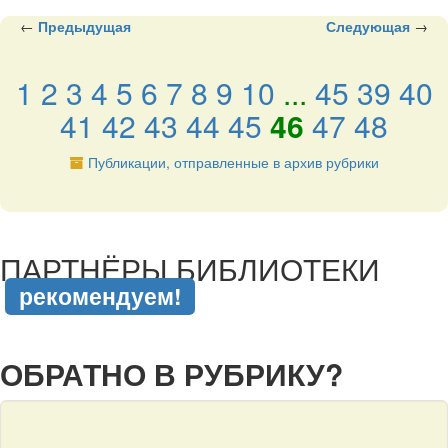
←
Предыдущая
Следующая
→
1
2
3
4
5
6
7
8
9
10
...
45
39
40
41
42
43
44
45
46
47
48
Публикации, отправленные в архив рубрики
подняться наверх ↑
ПАРТНЁРЫ БИБЛИОТЕКИ
рекомендуем!
подняться наверх ↑
ОБРАТНО В РУБРИКУ?