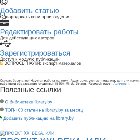
Добавить статью
Обнародовать свои произведения
Редактировать работы
Для действующих авторов
Зарегистрироваться
Доступ к модулю публикаций
ВОПРОСЫ НАУКИ
: экспорт материалов
Скачать бесплатно!
Научная работа
на тему
. Аудитория:
ученые, педагоги, деятели науки,
работники образования, студенты
(
18-50
).
Minsk, Belarus
.
Research paper
.
Agreement
.
Полезные ссылки
О библиотеке library.by
ТОП-100 статей на library.by за месяц
Добавить публикацию на library.by