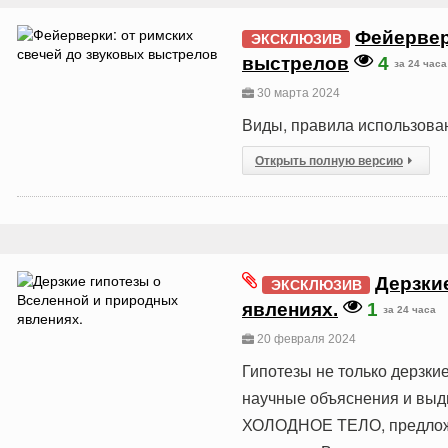
Фейервер
ЭКСКЛЮЗИВ
выстрелов
4
за 24 часа
30 марта 2024
Виды, правила использова
Открыть полную версию
Дерзки
ЭКСКЛЮЗИВ
явлениях.
1
за 24 часа
20 февраля 2024
Гипотезы не только дерзки
научные объяснения и выд
ХОЛОДНОЕ ТЕЛО, предложе