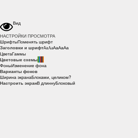
Вид
НАСТРОЙКИ ПРОСМОТРА
Шрифты
Поменять шрифт
Заголовки и шрифт
Aa
Aa
Aa
Aa
Aa
Цвета
Гаммы
Цветовые схемы
Фоны
Изменение фона
Варианты фонов
Ширина экрана
Блоками, целиком?
Настроить экран
В длинну
Блоковый