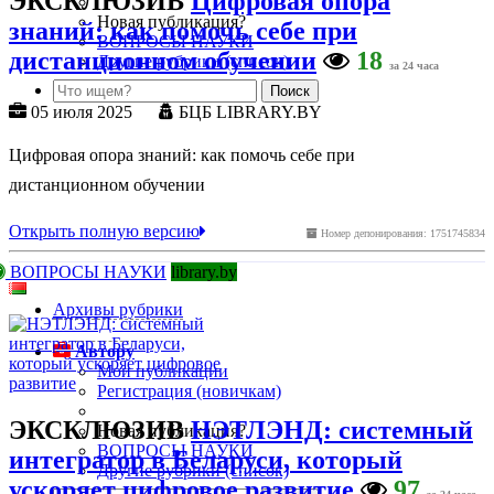
ЭКСКЛЮЗИВ
Цифровая опора
Новая публикация?
знаний: как помочь себе при
ВОПРОСЫ НАУКИ
дистанционном обучении
18
Другие рубрики (список)
за 24 часа
05 июля 2025
БЦБ LIBRARY.BY
Цифровая опора знаний: как помочь себе при
дистанционном обучении
Открыть полную версию
Номер депонирования: 1751745834
ВОПРОСЫ НАУКИ
library.by
Архивы рубрики
Автору
Мои публикации
Регистрация (новичкам)
ЭКСКЛЮЗИВ
НЭТЛЭНД: системный
Новая публикация?
ВОПРОСЫ НАУКИ
интегратор в Беларуси, который
Другие рубрики (список)
ускоряет цифровое развитие
97