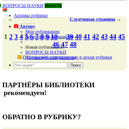
ВОПРОСЫ НАУКИ
library.by
Архивы рубрики
←
Следующая
страница
→
Автору
Мои публикации
1
2
3
4
5
6
7
8
9
10
...
39
40
41
42
43
44
45
Регистрация (новичкам)
46
47
48
Новая публикация?
ВОПРОСЫ НАУКИ
Публикации, отправленные в архив рубрики
Другие рубрики (список)
подняться наверх ↑
ПАРТНЁРЫ БИБЛИОТЕКИ
рекомендуем!
подняться наверх ↑
ОБРАТНО В РУБРИКУ?