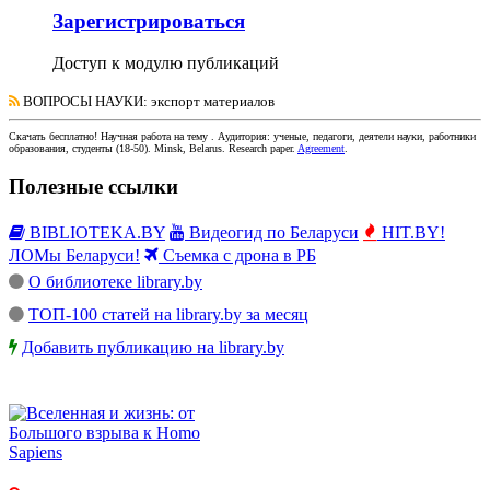
Зарегистрироваться
Доступ к модулю публикаций
ВОПРОСЫ НАУКИ
: экспорт материалов
Скачать бесплатно!
Научная работа
на тему
. Аудитория:
ученые, педагоги, деятели науки, работники
образования, студенты
(
18-50
).
Minsk, Belarus
.
Research paper
.
Agreement
.
Полезные ссылки
BIBLIOTEKA.BY
Видеогид по Беларуси
HIT.BY!
ЛОМы Беларуси!
Съемка с дрона в РБ
О библиотеке library.by
ТОП-100 статей на library.by за месяц
Добавить публикацию на library.by