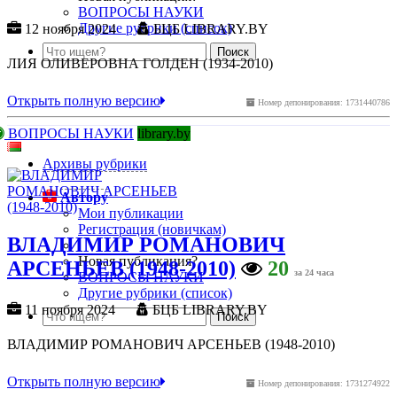
ВОПРОСЫ НАУКИ
Другие рубрики (список)
12 ноября 2024
БЦБ LIBRARY.BY
ЛИЯ ОЛИВЕРОВНА ГОЛДЕН (1934-2010)
Открыть полную версию
Номер депонирования: 1731440786
ВОПРОСЫ НАУКИ
library.by
Архивы рубрики
Автору
Мои публикации
Регистрация (новичкам)
ВЛАДИМИР РОМАНОВИЧ
Новая публикация?
АРСЕНЬЕВ (1948-2010)
20
за 24 часа
ВОПРОСЫ НАУКИ
Другие рубрики (список)
11 ноября 2024
БЦБ LIBRARY.BY
ВЛАДИМИР РОМАНОВИЧ АРСЕНЬЕВ (1948-2010)
Открыть полную версию
Номер депонирования: 1731274922