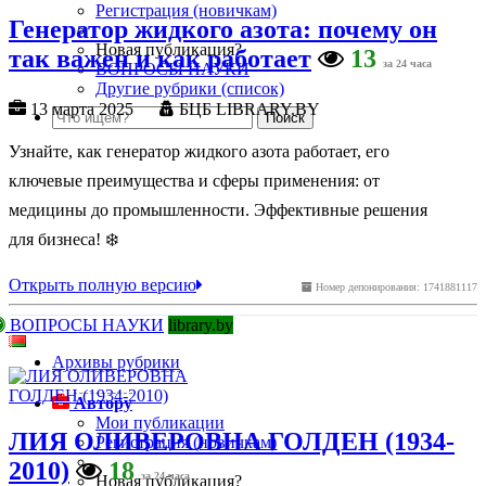
Регистрация (новичкам)
Генератор жидкого азота: почему он
Новая публикация?
так важен и как работает
13
за 24 часа
ВОПРОСЫ НАУКИ
Другие рубрики (список)
13 марта 2025
БЦБ LIBRARY.BY
Узнайте, как генератор жидкого азота работает, его
ключевые преимущества и сферы применения: от
медицины до промышленности. Эффективные решения
для бизнеса! ❄️
Открыть полную версию
Номер депонирования: 1741881117
ВОПРОСЫ НАУКИ
library.by
Архивы рубрики
Автору
Мои публикации
ЛИЯ ОЛИВЕРОВНА ГОЛДЕН (1934-
Регистрация (новичкам)
2010)
18
за 24 часа
Новая публикация?