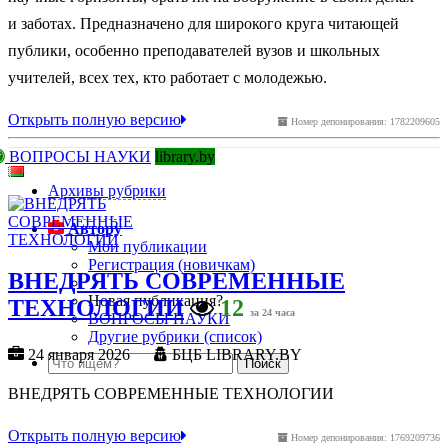
и заботах. Предназначено для широкого круга читающей
публики, особенно преподавателей вузов и школьных
учителей, всех тех, кто работает с молодежью.
Открыть полную версию
Номер депонирования: 1782209605
ВОПРОСЫ НАУКИ
library.by
Архивы рубрики
Автору
Мои публикации
Регистрация (новичкам)
ВНЕДРЯТЬ СОВРЕМЕННЫЕ
Новая публикация?
ТЕХНОЛОГИИ
12
за 24 часа
ВОПРОСЫ НАУКИ
Другие рубрики (список)
24 января 2026
БЦБ LIBRARY.BY
ВНЕДРЯТЬ СОВРЕМЕННЫЕ ТЕХНОЛОГИИ
Открыть полную версию
Номер депонирования: 1769209736