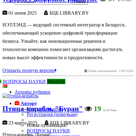
за 24 часа
01 июня 2025
БЦБ LIBRARY.BY
НЭТЛЭНД — ведущий системный интегратор в Беларуси,
обеспечивающий ускорение цифровой трансформации
бизнеса. Узнайте, как инновационные решения и
технологии компании помогают организациям достигать
новых высот эффективности и продуктивности.
Открыть полную версию
Номер депонирования: 1748726356
ВОПРОСЫ НАУКИ
library.by
Архивы рубрики
Автору
Птица-корабль "Буран"
19
Мои публикации
за 24 часа
Регистрация (новичкам)
23 марта 2025
БЦБ LIBRARY.BY
Новая публикация?
ВОПРОСЫ НАУКИ
Птица-корабль "Буран"