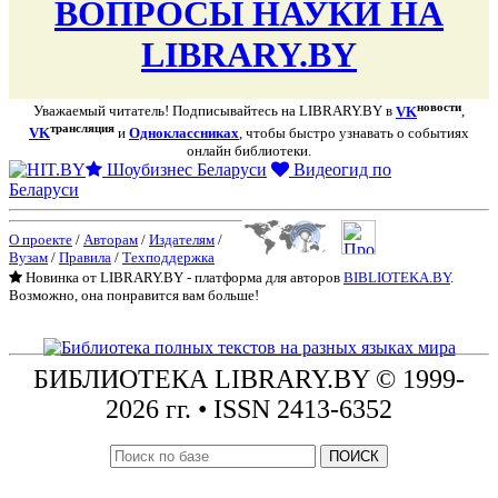
ВОПРОСЫ НАУКИ НА
LIBRARY.BY
новости
Уважаемый читатель! Подписывайтесь на LIBRARY.BY в
VK
,
трансляция
VK
и
Одноклассниках
, чтобы быстро узнавать о событиях
онлайн библиотеки.
Шоубизнес Беларуси
Видеогид по
Беларуси
О проекте
/
Авторам
/
Издателям
/
Вузам
/
Правила
/
Техподдержка
Новинка от LIBRARY.BY - платформа для авторов
BIBLIOTEKA.BY
.
Возможно, она понравится вам больше!
БИБЛИОТЕКА
LIBRARY.BY © 1999-
2026 гг.
• ISSN 2413-6352
ПОИСК