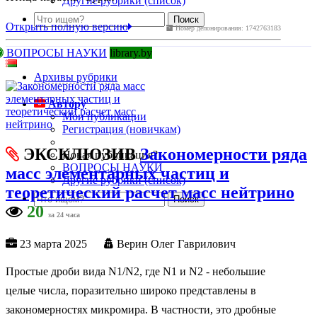
Другие рубрики (список)
Открыть полную версию
Номер депонирования: 1742763183
ВОПРОСЫ НАУКИ
library.by
Архивы рубрики
Автору
Мои публикации
Регистрация (новичкам)
ЭКСКЛЮЗИВ
Закономерности ряда
Новая публикация?
ВОПРОСЫ НАУКИ
масс элементарных частиц и
Другие рубрики (список)
теоретический расчет масс нейтрино
20
за 24 часа
23 марта 2025
Верин Олег Гаврилович
Простые дроби вида N1/N2, где N1 и N2 - небольшие
целые числа, поразительно широко представлены в
закономерностях микромира. В частности, это дробные