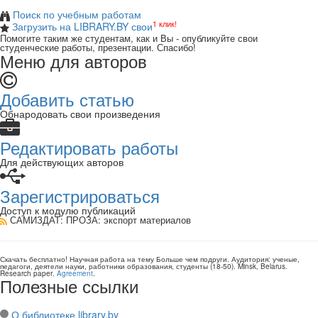
Поиск по учебным работам
1 клик!
Загрузить на LIBRARY.BY свои
Помогите таким же студентам, как и Вы - опубликуйте свои
студенческие работы, презентации. Спасибо!
Меню для авторов
Добавить статью
Обнародовать свои произведения
Редактировать работы
Для действующих авторов
Зарегистрироваться
Доступ к модулю публикаций
САМИЗДАТ: ПРОЗА
: экспорт материалов
Скачать бесплатно!
Научная работа
на тему Больше чем подруги
. Аудитория:
ученые,
педагоги, деятели науки, работники образования, студенты
(
18-50
).
Minsk, Belarus
.
Research paper
.
Agreement
.
Полезные ссылки
О библиотеке library.by