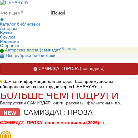
августа 2026, суббота
Каталог библиотеки
Авторам
Вузам
Ссылки
Рецензии
О проекте
Вы здесь
Авторская проза (самиздат)
В
се рубрики библиотеки
→
САМИЗДАТ: ПРОЗА
(последнее)
Важная информация для авторов. Все преимущества
обнародования своих трудов через LIBRARY.BY
→
БОЛЬШЕ ЧЕМ ПОДРУГИ
Белорусский САМИЗДАТ: книги, рассказы, фельетоны и пр.
САМИЗДАТ: ПРОЗА
NEW
САМИЗДАТ: ПРОЗА: новые материалы (2026)
→