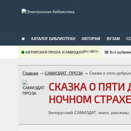
КАТАЛОГ БИБЛИОТЕКИ
АВТОРАМ
ВУЗАМ
С
ВЫ ЗДЕСЬ
АВТОРСКАЯ ПРОЗА (САМИЗДАТ)
В
се рубрик
Главная
→
САМИЗДАТ: ПРОЗА
→
Сказка о пяти добры
СКАЗКА О ПЯТИ
НОЧНОМ СТРАХЕ
Белорусский САМИЗДАТ: книги, рассказы,