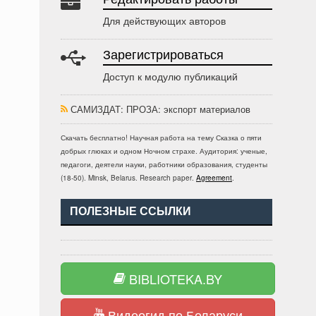
Для действующих авторов
Зарегистрироваться
Доступ к модулю публикаций
САМИЗДАТ: ПРОЗА
: экспорт материалов
Скачать бесплатно!
Научная работа
на тему Сказка о пяти
добрых глюках и одном Ночном страхе
. Аудитория:
ученые,
педагоги, деятели науки, работники образования, студенты
(
18-50
).
Minsk, Belarus
.
Research paper
.
Agreement
.
ПОЛЕЗНЫЕ ССЫЛКИ
BIBLIOTEKA.BY
Видеогид по Беларуси