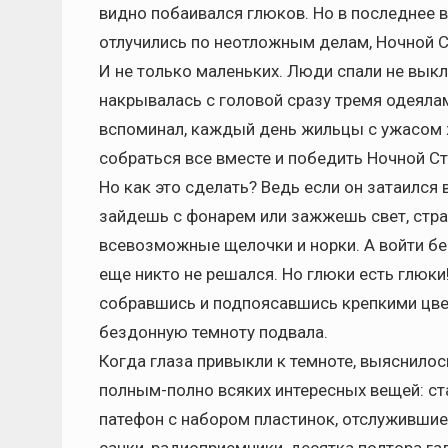
видно побаивался глюков. Но в последнее вр
отлучились по неотложным делам, Ночной С
И не только маленьких. Люди спали не выкл
накрывалась с головой сразу тремя одеялам
вспоминал, каждый день жильцы с ужасом 
собраться все вместе и победить Ночной Стр
Но как это сделать? Ведь если он затаился 
зайдешь с фонарем или зажжешь свет, страх
всевозможные щелочки и норки. А войти без
еще никто не решался. Но глюки есть глюки!
собравшись и подпоясавшись крепкими цве
бездонную темноту подвала.
Когда глаза привыкли к темноте, выяснилось
полным-полно всяких интересных вещей: с
патефон с набором пластинок, отслужившие