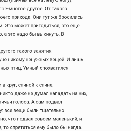
ош (причем все на левую ногу),
гое-многое другое. От такого
оего прихода. Они тут же бросились
м. Это может пригодиться, это еще
 а это надо бы выкинуть. В
ругого такого занятия,
куче никому ненужных вещей. И лишь
ных птиц, Умный спохватился.
в круг, спиной к спине,
никто даже не думал нападать на них,
ичьи голоса. А сам подвал
у: все вещи были тщательно
но, что подвал совсем маленький, и
, то спрятаться ему было бы негде.