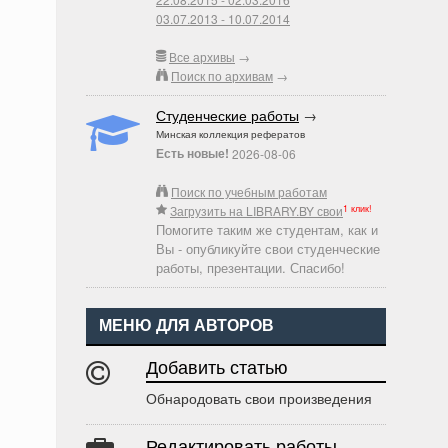
03.07.2013 - 10.07.2014
Все архивы
→
Поиск по архивам
→
Студенческие работы
→
Минская коллекция рефератов
Есть новые!
2026-08-06
Поиск по учебным работам
1 клик!
Загрузить на LIBRARY.BY свои
Помогите таким же студентам, как и
Вы - опубликуйте свои студенческие
работы, презентации. Спасибо!
МЕНЮ ДЛЯ АВТОРОВ
Добавить статью
Обнародовать свои произведения
Редактировать работы