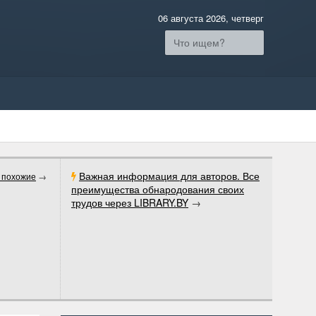
06 августа 2026, четверг
Важная информация для авторов. Все
 похожие
→
преимущества обнародования своих
трудов через LIBRARY.BY
→