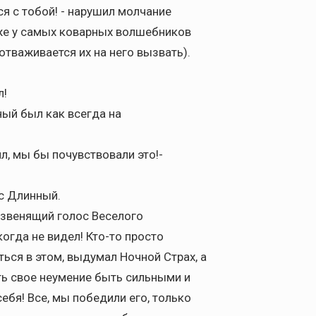
ся с тобой! - нарушил молчание
аже у самых коварных волшебников
отваживается их на него вызвать).
л!
мный был как всегда на
ил, мы бы почувствовали это!-
ес Длинный.
 - звенящий голос Веселого
когда не видел! Кто-то просто
ься в этом, выдумал Ночной Страх, а
ь свое неумение быть сильными и
ебя! Все, мы победили его, только