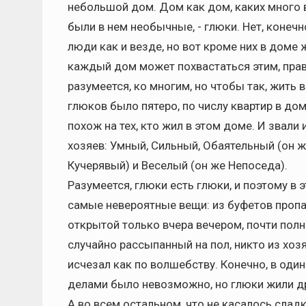
небольшой дом. Дом как дом, каких много 
были в нем необычные, - глюки. Нет, конеч
люди как и везде, но вот кроме них в доме 
каждый дом может похвастаться этим, прав
разумеется, ко многим, но чтобы так, жить 
глюков было пятеро, по числу квартир в до
похож на тех, кто жил в этом доме. И звали 
хозяев: Умный, Сильный, Обаятельный (он 
Кучерявый) и Веселый (он же Непоседа).
Разумеется, глюки есть глюки, и поэтому в 
самые невероятные вещи: из буфетов пропа
открытой только вчера вечером, почти полно
случайно рассыпанный на пол, никто из хозя
исчезал как по волшебству. Конечно, в оди
делами было невозможно, но глюки жили др
А во всем остальном, что не касалось слад