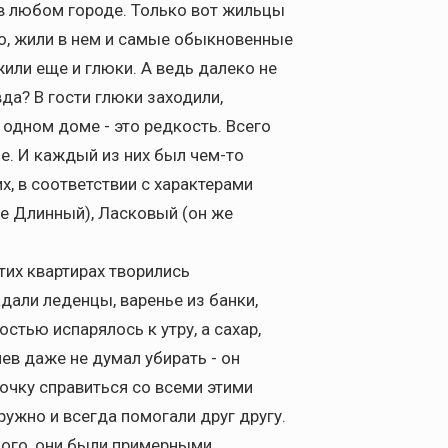
в любом городе. Только вот жильцы
но, жили в нем и самые обыкновенные
жили еще и глюки. А ведь далеко не
да? В гости глюки заходили,
в одном доме - это редкость. Всего
ме. И каждый из них был чем-то
их, в соответствии с характерами
же Длинный), Ласковый (он же
этих квартирах творились
дали леденцы, варенье из банки,
стью испарялось к утру, а сахар,
ев даже не думал убирать - он
ночку справиться со всеми этими
ужно и всегда помогали друг другу.
кого, они были примерными