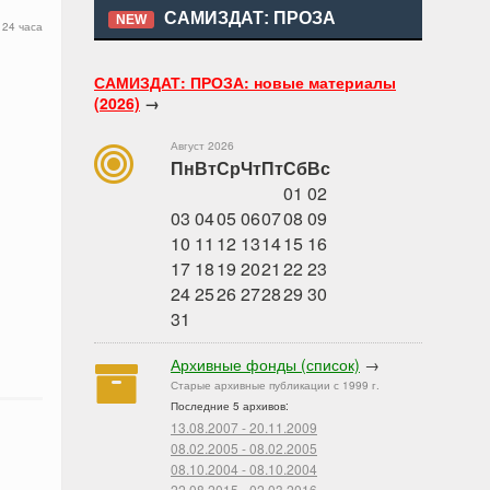
САМИЗДАТ: ПРОЗА
NEW
 24 часа
САМИЗДАТ: ПРОЗА: новые материалы
(2026)
→
Август 2026
Пн
Вт
Ср
Чт
Пт
Сб
Вс
01
02
03
04
05
06
07
08
09
10
11
12
13
14
15
16
17
18
19
20
21
22
23
24
25
26
27
28
29
30
31
Архивные фонды (список)
→
Старые архивные публикации с 1999 г.
Последние 5 архивов:
13.08.2007 - 20.11.2009
08.02.2005 - 08.02.2005
08.10.2004 - 08.10.2004
22.08.2015 - 02.03.2016