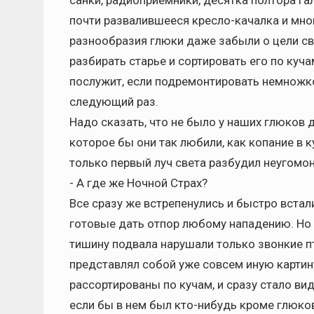
санки, радиоприемники, десятка полтора гал
почти развалившееся кресло-качалка и мно
разнообразия глюки даже забыли о цели св
разбирать старье и сортировать его по куча
послужит, если подремонтировать немножко,
следующий раз.
Надо сказать, что не было у наших глюков д
которое бы они так любили, как копание в 
только первый луч света разбудил неугомон
- А где же Ночной Страх?
Все сразу же встрепенулись и быстро встали 
готовые дать отпор любому нападению. Но 
тишину подвала нарушали только звонкие пт
представлял собой уже совсем иную картин
рассортированы по кучам, и сразу стало вид
если бы в нем был кто-нибудь кроме глюков