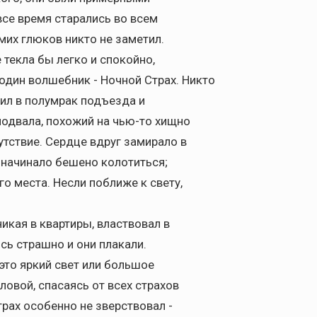
все время старались во всем
мих глюков никто не заметил.
 текла бы легко и спокойно,
один волшебник - Ночной Страх. Никто
дил в полумрак подъезда и
одвала, похожий на чью-то хищно
утствие. Сердце вдруг замирало в
ом начинало бешено колотиться;
го места. Несли поближе к свету,
икая в квартиры, властвовал в
сь страшно и они плакали.
 это яркий свет или большое
овой, спасаясь от всех страхов
трах особенно не зверствовал -