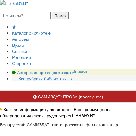
августа 2026, суббота
Каталог библиотеки
Авторам
Вузам
Ссылки
Рецензии
О проекте
Вы здесь
Авторская проза (самиздат)
В
се рубрики библиотеки
→
САМИЗДАТ: ПРОЗА
(последнее)
Важная информация для авторов. Все преимущества
обнародования своих трудов через LIBRARY.BY
→
Белорусский САМИЗДАТ: книги, рассказы, фельетоны и пр.