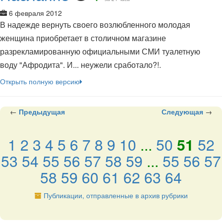
6 февраля 2012
В надежде вернуть своего возлюбленного молодая
женщина приобретает в столичном магазине
разрекламированную официальными СМИ туалетную
воду "Афродита". И... неужели сработало?!.
Открыть полную версию
←
Предыдущая
Следующая
→
1
2
3
4
5
6
7
8
9
10
...
50
51
52
53
54
55
56
57
58
59
...
55
56
57
58
59
60
61
62
63
64
Публикации, отправленные в архив рубрики