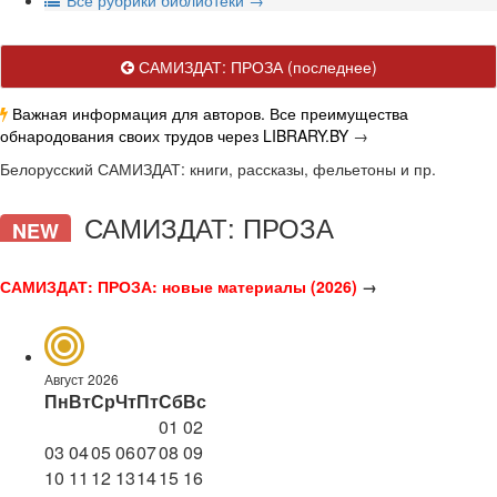
В
се рубрики библиотеки
→
САМИЗДАТ: ПРОЗА
(последнее)
Важная информация для авторов. Все преимущества
обнародования своих трудов через LIBRARY.BY
→
Белорусский САМИЗДАТ: книги, рассказы, фельетоны и пр.
САМИЗДАТ: ПРОЗА
NEW
САМИЗДАТ: ПРОЗА: новые материалы (2026)
→
Август 2026
Пн
Вт
Ср
Чт
Пт
Сб
Вс
01
02
03
04
05
06
07
08
09
10
11
12
13
14
15
16