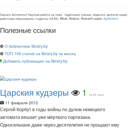
Скачать бесплатно!
Научная работа
на тему
. Аудитория:
ученые, педагоги, деятели науки,
работники образования, студенты
(
18-50
).
Minsk, Belarus
.
Research paper
.
Agreement
.
Полезные ссылки
О библиотеке library.by
ТОП-100 статей на library.by за месяц
Добавить публикацию на library.by
Царския кудзеры
1
за 24 часа
11 февраля 2012
Сергей Корбут в годы войны по дулом немецкого
автомата вешает уже мёртвого партизана.
Односельчане даже через десятилетия не прощают ему