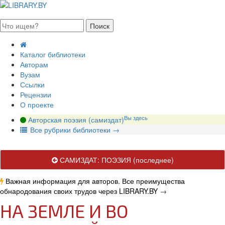
августа 2026, суббота
Каталог библиотеки
Авторам
Вузам
Ссылки
Рецензии
О проекте
Вы здесь
Авторская поэзия (самиздат)
В
се рубрики библиотеки
→
САМИЗДАТ: ПОЭЗИЯ
(последнее)
Важная информация для авторов. Все преимущества
обнародования своих трудов через LIBRARY.BY
→
НА ЗЕМЛЕ И ВО