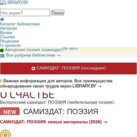
августа 2026, пятница
Каталог библиотеки
Авторам
Вузам
Ссылки
Рецензии
О проекте
Вы здесь
Авторская поэзия (самиздат)
В
се рубрики библиотеки
→
САМИЗДАТ: ПОЭЗИЯ
(последнее)
Важная информация для авторов. Все преимущества
обнародования своих трудов через LIBRARY.BY
→
О СЧАСТЬЕ
Белорусский самиздат: ПОЭЗИЯ (любительская поэзия).
САМИЗДАТ: ПОЭЗИЯ
NEW
САМИЗДАТ: ПОЭЗИЯ: новые материалы (2026)
→