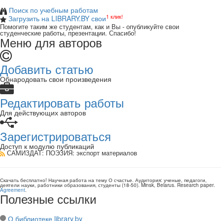
Поиск по учебным работам
1 клик!
Загрузить на LIBRARY.BY свои
Помогите таким же студентам, как и Вы - опубликуйте свои
студенческие работы, презентации. Спасибо!
Меню для авторов
Добавить статью
Обнародовать свои произведения
Редактировать работы
Для действующих авторов
Зарегистрироваться
Доступ к модулю публикаций
САМИЗДАТ: ПОЭЗИЯ
: экспорт материалов
Скачать бесплатно!
Научная работа
на тему О счастье
. Аудитория:
ученые, педагоги,
деятели науки, работники образования, студенты
(
18-50
).
Minsk, Belarus
.
Research paper
.
Agreement
.
Полезные ссылки
О библиотеке library.by