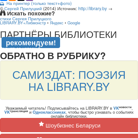
На принтер (только текст+фото)
©
Сергей Прилуцкий
(
2014
)
Источник:
http://library.by
→
Искать похожие?
стихи Сергея Прилуцкого
LIBRARY.BY+Либмонстр
•
Яндекс
•
Google
подняться наверх ↑
ПАРТНЁРЫ БИБЛИОТЕКИ
рекомендуем!
подняться наверх ↑
ОБРАТНО В РУБРИКУ?
САМИЗДАТ: ПОЭЗИЯ
НА LIBRARY.BY
новости
Уважаемый читатель! Подписывайтесь на LIBRARY.BY в
VK
,
трансляция
VK
и
Одноклассниках
, чтобы быстро узнавать о событиях
онлайн библиотеки.
Шоубизнес Беларуси