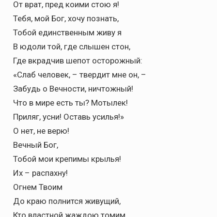
От врат, пред коими стою я!
Тебя, мой Бог, хочу познать,
Тобой единственным живу я
В юдоли той, где слышен стон,
Где вкрадчив шепот осторожный:
«Слаб человек, – твердит мне он, –
Забудь о Вечности, ничтожный!
Что в мире есть ты? Мотылек!
Приляг, усни! Оставь усилья!»
О нет, не верю!
Вечный Бог,
Тобой мои крепимы крылья!
Их – распахну!
Огнем Твоим
До краю полнится живущий,
Кто властной жаждою томим