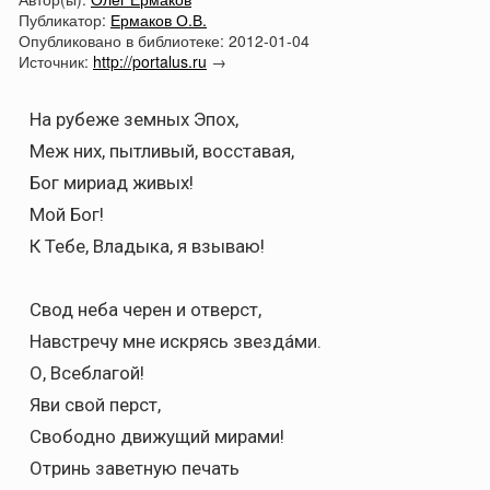
Публикатор:
Ермаков О.В.
Опубликовано в библиотеке:
2012-01-04
Источник:
http://portalus.ru
→
На рубеже земных Эпох,
Меж них, пытливый, восставая,
Бог мириад живых!
Мой Бог!
К Тебе, Владыка, я взываю!
Свод неба черен и отверст,
Навстречу мне искрясь звездáми.
О, Всеблагой!
Яви свой перст,
Свободно движущий мирами!
Отринь заветную печать