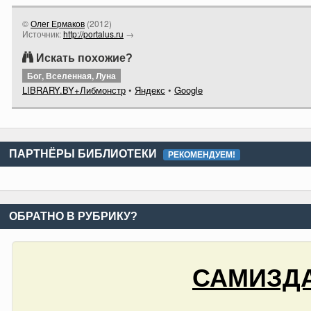
©
Олег Ермаков
(
2012
)
Источник:
http://portalus.ru
→
Искать похожие?
Бог, Вселенная, Луна
LIBRARY.BY+Либмонстр
•
Яндекс
•
Google
ПАРТНЁРЫ БИБЛИОТЕКИ
РЕКОМЕНДУЕМ!
ОБРАТНО В РУБРИКУ?
САМИЗДА