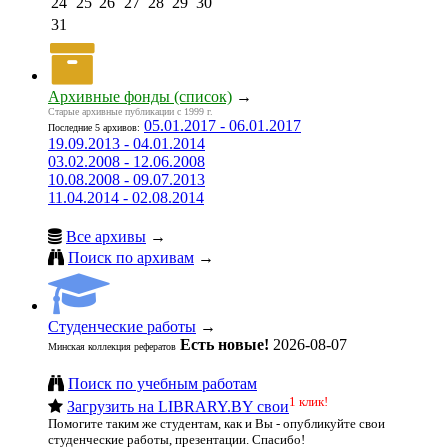
24
25
26
27
28
29
30
31
Архивные фонды (список)
→
Старые архивные публикации с 1999 г.
05.01.2017 - 06.01.2017
Последние 5 архивов:
19.09.2013 - 04.01.2014
03.02.2008 - 12.06.2008
10.08.2008 - 09.07.2013
11.04.2014 - 02.08.2014
Все архивы
→
Поиск по архивам
→
Студенческие работы
→
Есть новые!
2026-08-07
Минская коллекция рефератов
Поиск по учебным работам
1 клик!
Загрузить на LIBRARY.BY свои
Помогите таким же студентам, как и Вы - опубликуйте свои
студенческие работы, презентации. Спасибо!