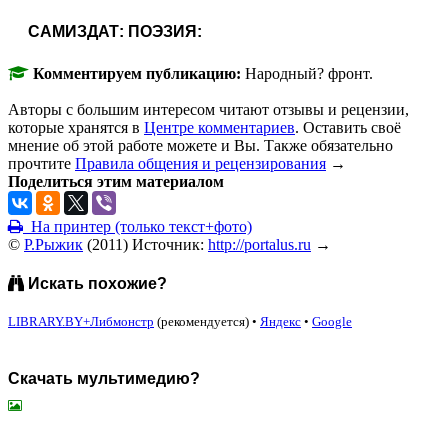
САМИЗДАТ: ПОЭЗИЯ:
Комментируем публикацию:
Народный? фронт.
Авторы с большим интересом читают отзывы и рецензии,
которые хранятся в
Центре комментариев
. Оставить своё
мнение об этой работе можете и Вы. Также обязательно
прочтите
Правила общения и рецензирования
→
Поделиться этим материалом
На принтер (только текст+фото)
©
Р.Рыжик
(
2011
)
Источник:
http://portalus.ru
→
Искать похожие?
LIBRARY.BY+Либмонстр
(рекомендуется)
•
Яндекс
•
Google
Скачать мультимедию?
подняться наверх ↑