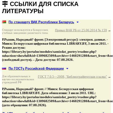
ССЫЛКИ ДЛЯ СПИСКА
ЛИТЕРАТУРЫ
По стандарту ВАК Республики Беларусь
Стандарт используется в белорусских
Приказ ВАК РБ от 25.06.2014 № 159
→
учебных заведениях различного типа.
Р.Рыжик, Народный? фронт. [Электронный ресурс]: электрон. данные. -
Минск: Белорусская цифровая библиотека LIBRARY.BY, 3 июля 2011. -
Режим доступа:
https://library.by/portalus/modules/samizdat_poetry/readme.php?
subaction=showfull&id=1309682509&archive=1460291280&start_from=&u
(свободный доступ). – Дата доступа: 07.08.2026.
По ГОСТу Российской Федерации
Для образовательных и
ГОСТ 7.0.5—2008, "Библиографическая ссылка"
→
научно-исследовательских
учреждений РФ
Р.Рыжик, Народный? фронт. // Минск: Белорусская цифровая
библиотека LIBRARY.BY. Дата обновления: 3 июля 2011. URL:
https://library.by/portalus/modules/samizdat_poetry/readme.php?
subaction=showfull&id=1309682509&archive=1460291280&start_from=&u
(дата обращения: 07.08.2026).