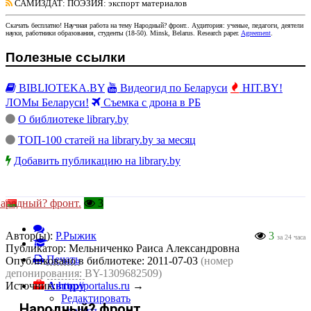
САМИЗДАТ: ПОЭЗИЯ
: экспорт материалов
Скачать бесплатно!
Научная работа
на тему Народный? фронт.
. Аудитория:
ученые, педагоги, деятели
науки, работники образования, студенты
(
18-50
).
Minsk, Belarus
.
Research paper
.
Agreement
.
Полезные ссылки
BIBLIOTEKA.BY
Видеогид по Беларуси
HIT.BY!
ЛОМы Беларуси!
Съемка с дрона в РБ
О библиотеке library.by
ТОП-100 статей на library.by за месяц
Добавить публикацию на library.by
ародный? фронт.
3
Автор(ы):
Р.Рыжик
3
за 24 часа
Публикатор:
Мельниченко Раиса Александровна
Печать
Опубликовано в библиотеке:
2011-07-03
(номер
депонирования: BY-1309682509)
Источник:
Автору
http://portalus.ru
→
Редактировать
Народный? фронт.
Удалить