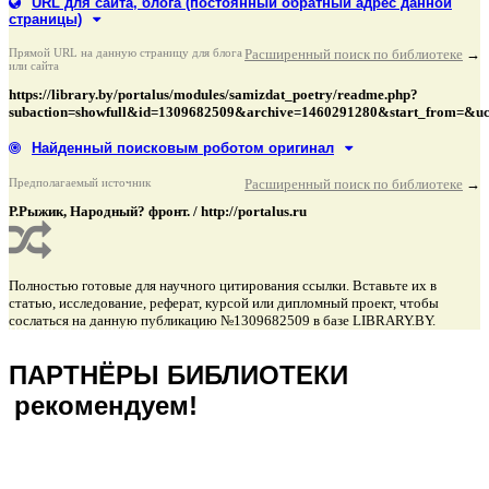
URL для сайта, блога
(постоянный обратный адрес данной
страницы)
Прямой URL на данную страницу для блога
Расширенный поиск по библиотеке
→
или сайта
https://library.by/portalus/modules/samizdat_poetry/readme.php?
subaction=showfull&id=1309682509&archive=1460291280&start_from=&u
Найденный поисковым роботом оригинал
Предполагаемый источник
Расширенный поиск по библиотеке
→
Р.Рыжик, Народный? фронт. / http://portalus.ru
Полностью готовые для научного цитирования ссылки. Вставьте их в
статью, исследование, реферат, курсой или дипломный проект, чтобы
сослаться на данную публикацию №1309682509 в базе LIBRARY.BY.
подняться наверх ↑
ПАРТНЁРЫ БИБЛИОТЕКИ
рекомендуем!
подняться наверх ↑