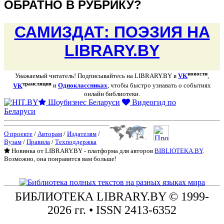
ОБРАТНО В РУБРИКУ?
САМИЗДАТ: ПОЭЗИЯ НА
LIBRARY.BY
новости
Уважаемый читатель! Подписывайтесь на LIBRARY.BY в
VK
,
трансляция
VK
и
Одноклассниках
, чтобы быстро узнавать о событиях
онлайн библиотеки.
Шоубизнес Беларуси
Видеогид по
Беларуси
О проекте
/
Авторам
/
Издателям
/
Вузам
/
Правила
/
Техподдержка
Новинка от LIBRARY.BY - платформа для авторов
BIBLIOTEKA.BY
.
Возможно, она понравится вам больше!
БИБЛИОТЕКА
LIBRARY.BY © 1999-
2026 гг.
• ISSN 2413-6352