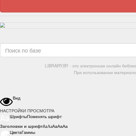
LIBRARY.BY - это электронная онлайн библи
При использовании материалов
Вид
НАСТРОЙКИ ПРОСМОТРА
Шрифты
Поменять шрифт
Заголовки и шрифт
Aa
Aa
Aa
Aa
Aa
Цвета
Гаммы