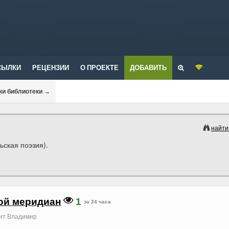
СЫЛКИ
РЕЦЕНЗИИ
О ПРОЕКТЕ
ДОБАВИТЬ
ки библиотеки
→
найти
ская поэзия).
ой меридиан
1
за 24 часа
ит Владимир