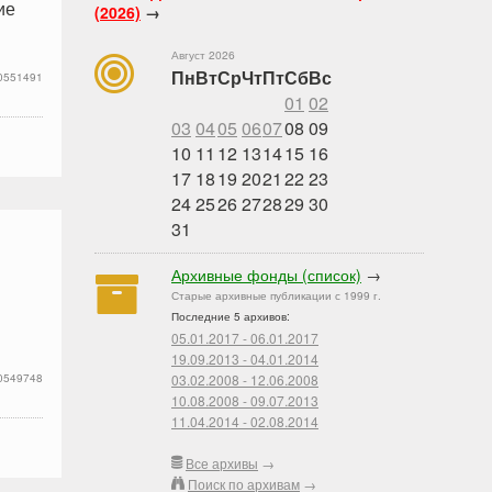
ие
(2026)
→
Август 2026
Пн
Вт
Ср
Чт
Пт
Сб
Вс
0551491
01
02
03
04
05
06
07
08
09
10
11
12
13
14
15
16
17
18
19
20
21
22
23
24
25
26
27
28
29
30
31
Архивные фонды (список)
→
Старые архивные публикации с 1999 г.
Последние 5 архивов:
05.01.2017 - 06.01.2017
19.09.2013 - 04.01.2014
0549748
03.02.2008 - 12.06.2008
10.08.2008 - 09.07.2013
11.04.2014 - 02.08.2014
Все архивы
→
Поиск по архивам
→