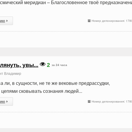
осмический меридиан – Благословенное твоё предназначен
сию
Номер депонирования: 178
лянуть, увы...
2
за 24 часа
ит Владимир
ва ли, в сущности, не те же вековые предрассудки,
цепями сковывать сознания людей...
сию
Номер депонирования: 178