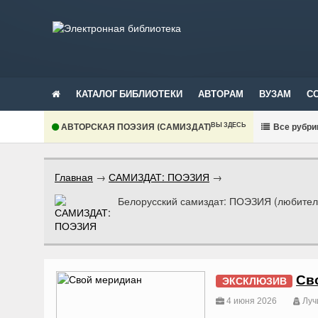
КАТАЛОГ БИБЛИОТЕКИ
АВТОРАМ
ВУЗАМ
С
ВЫ ЗДЕСЬ
АВТОРСКАЯ ПОЭЗИЯ (САМИЗДАТ)
В
се рубри
Главная
→
САМИЗДАТ: ПОЭЗИЯ
→
Белорусский самиздат: ПОЭЗИЯ (любитель
Св
ЭКСКЛЮЗИВ
4 июня 2026
Луч