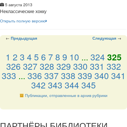
5 августа 2013
Неклассические хокку
Открыть полную версию
←
Предыдущая
Следующая
→
1
2
3
4
5
6
7
8
9
10
...
324
325
326
327
328
329
330
331
332
333
...
336
337
338
339
340
341
342
343
344
345
Публикации, отправленные в архив рубрики
подняться наверх ↑
ПАРТНЁРЫ БИБЛИОТЕКИ