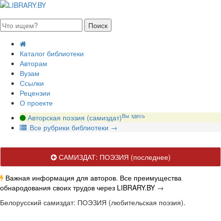
августа 2026, понедельник
Каталог библиотеки
Авторам
Вузам
Ссылки
Рецензии
О проекте
Вы здесь
Авторская поэзия (самиздат)
В
се рубрики библиотеки
→
САМИЗДАТ: ПОЭЗИЯ
(последнее)
Важная информация для авторов. Все преимущества
обнародования своих трудов через LIBRARY.BY
→
Белорусский самиздат: ПОЭЗИЯ (любительская поэзия).