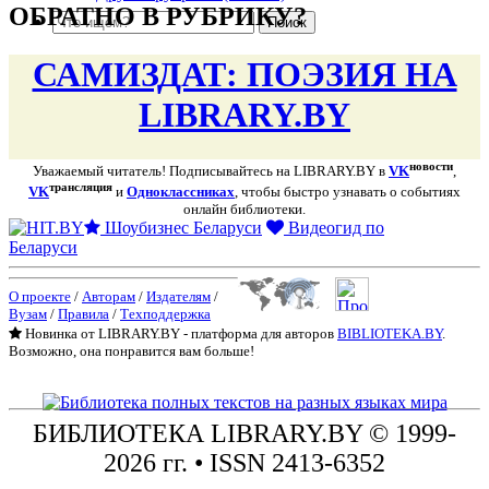
ОБРАТНО В РУБРИКУ?
САМИЗДАТ: ПОЭЗИЯ НА
LIBRARY.BY
новости
Уважаемый читатель! Подписывайтесь на LIBRARY.BY в
VK
,
трансляция
VK
и
Одноклассниках
, чтобы быстро узнавать о событиях
онлайн библиотеки.
Шоубизнес Беларуси
Видеогид по
Беларуси
О проекте
/
Авторам
/
Издателям
/
Вузам
/
Правила
/
Техподдержка
Новинка от LIBRARY.BY - платформа для авторов
BIBLIOTEKA.BY
.
Возможно, она понравится вам больше!
БИБЛИОТЕКА
LIBRARY.BY © 1999-
2026 гг.
• ISSN 2413-6352