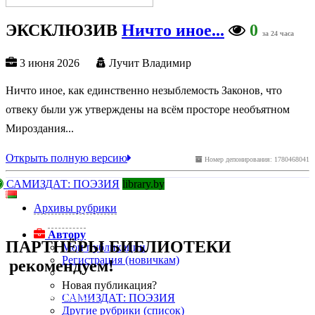
ЭКСКЛЮЗИВ
Ничто иное...
0
за 24 часа
3 июня 2026
Лучит Владимир
Ничто иное, как единственно незыблемость Законов, что
отвеку были уж утверждены на всём просторе необъятном
Мироздания...
Открыть полную версию
Номер депонирования: 1780468041
САМИЗДАТ: ПОЭЗИЯ
library.by
Архивы рубрики
подняться наверх ↑
Автору
ПАРТНЁРЫ БИБЛИОТЕКИ
Мои публикации
Регистрация (новичкам)
рекомендуем!
Новая публикация?
подняться наверх ↑
САМИЗДАТ: ПОЭЗИЯ
Другие рубрики (список)