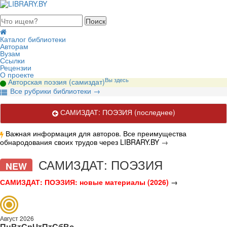
августа 2026, понедельник
Каталог библиотеки
Авторам
Вузам
Ссылки
Рецензии
О проекте
Вы здесь
Авторская поэзия (самиздат)
В
се рубрики библиотеки
→
САМИЗДАТ: ПОЭЗИЯ
(последнее)
Важная информация для авторов. Все преимущества
обнародования своих трудов через LIBRARY.BY
→
Белорусский самиздат: ПОЭЗИЯ (любительская поэзия).
САМИЗДАТ: ПОЭЗИЯ
NEW
САМИЗДАТ: ПОЭЗИЯ: новые материалы (2026)
→
Август 2026
Пн
Вт
Ср
Чт
Пт
Сб
Вс