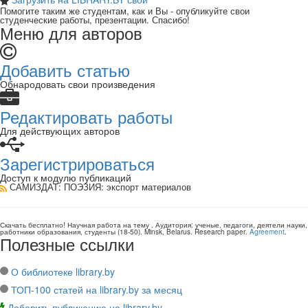
Помогите таким же студентам, как и Вы - опубликуйте свои
студенческие работы, презентации. Спасибо!
Меню для авторов
Добавить статью
Обнародовать свои произведения
Редактировать работы
Для действующих авторов
Зарегистрироваться
Доступ к модулю публикаций
САМИЗДАТ: ПОЭЗИЯ
: экспорт материалов
Скачать бесплатно!
Научная работа
на тему
. Аудитория:
ученые, педагоги, деятели науки,
работники образования, студенты
(
18-50
).
Minsk, Belarus
.
Research paper
.
Agreement
.
Полезные ссылки
О библиотеке library.by
ТОП-100 статей на library.by за месяц
Добавить публикацию на library.by