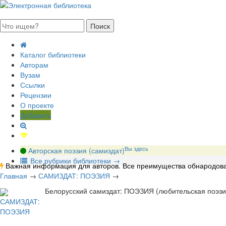
августа 2026, пятница
Каталог библиотеки
Авторам
Вузам
Ссылки
Рецензии
О проекте
Добавить
Вы здесь
Авторская поэзия (самиздат)
В
се рубрики библиотеки
→
Важная информация для авторов. Все преимущества обнародова
Главная
→
САМИЗДАТ: ПОЭЗИЯ
→
Белорусский самиздат: ПОЭЗИЯ (любительская поэзи