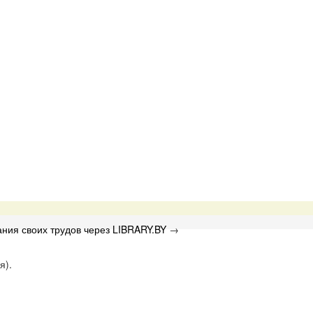
ния своих трудов через LIBRARY.BY
→
я).