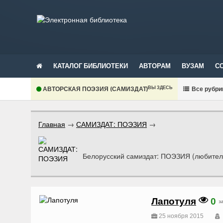
КАТАЛОГ БИБЛИОТЕКИ
АВТОРАМ
ВУЗАМ
С
ВЫ ЗДЕСЬ
АВТОРСКАЯ ПОЭЗИЯ (САМИЗДАТ)
В
се рубри
Главная
→
САМИЗДАТ: ПОЭЗИЯ
→
Белорусский самиздат: ПОЭЗИЯ (любитель
Лапотуля
0
з
25 ноября 2015