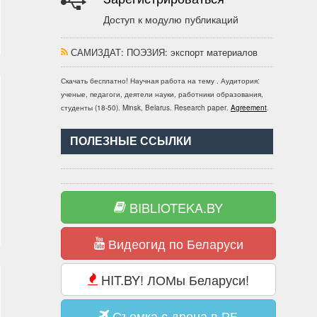
Доступ к модулю публикаций
САМИЗДАТ: ПОЭЗИЯ
: экспорт материалов
Скачать бесплатно!
Научная работа
на тему
. Аудитория:
ученые, педагоги, деятели науки, работники образования,
студенты
(
18-50
).
Minsk, Belarus
.
Research paper
.
Agreement
.
ПОЛЕЗНЫЕ ССЫЛКИ
BIBLIOTEKA.BY
Видеогид по Беларуси
HIT.BY! ЛОМы Беларуси!
Съемка с дрона в РБ