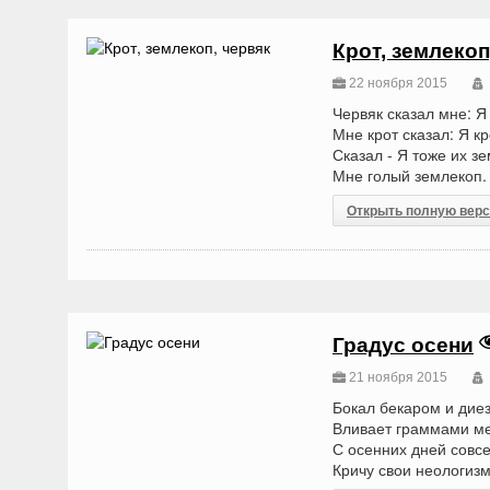
Крот, землекоп
22 ноября 2015
Червяк сказал мне: Я
Мне крот сказал: Я кр
Сказал - Я тоже их зе
Мне голый землекоп.
Открыть полную вер
Градус осени
21 ноября 2015
Бокал бекаром и дие
Вливает граммами м
С осенних дней совс
Кричу свои неологиз