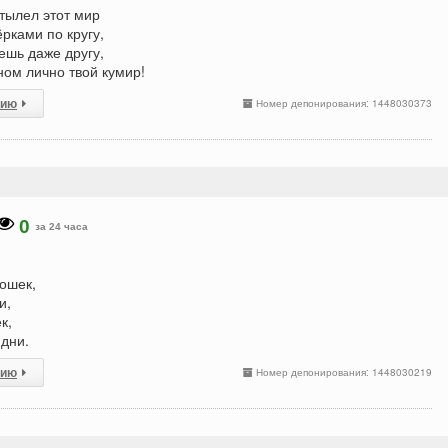
тылел этот мир
ёрками по кругу,
ешь даже другу,
оном лично твой кумир!
сию
Номер депонирования: 1448030373
0
за 24 часа
ошек,
и,
к,
дни.
сию
Номер депонирования: 1448030219