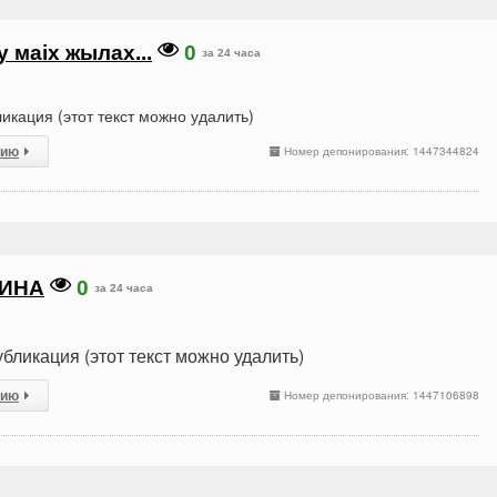
у маіх жылах...
0
за 24 часа
икация (этот текст можно удалить)
сию
Номер депонирования: 1447344824
КИНА
0
за 24 часа
бликация (этот текст можно удалить)
сию
Номер депонирования: 1447106898