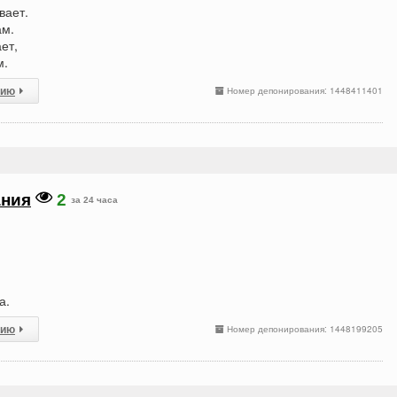
вает.
ам.
ет,
м.
сию
Номер депонирования: 1448411401
ания
2
за 24 часа
а.
сию
Номер депонирования: 1448199205