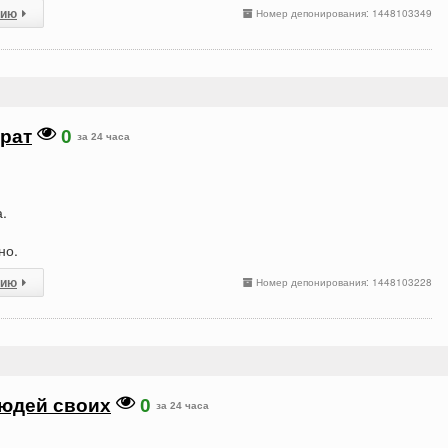
сию
Номер депонирования: 1448103349
брат
0
за 24 часа
а.
но.
сию
Номер депонирования: 1448103228
людей своих
0
за 24 часа