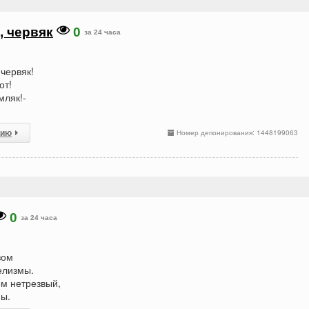
, червяк
0
за 24 часа
 червяк!
от!
мляк!-
сию
Номер депонирования: 1448199063
0
за 24 часа
зом
елизмы.
ем нетрезвый,
мы.