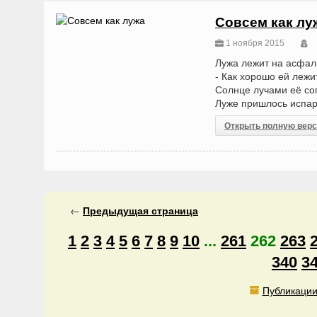
Совсем как лу
1 ноября 2015
Лужа лежит на асфаль
- Как хорошо ей лежи
Солнце лучами её со
Луже пришлось испар
Открыть полную вер
←
Предыдущая
страница
1
2
3
4
5
6
7
8
9
10
...
261
262
263
340
3
Публикации