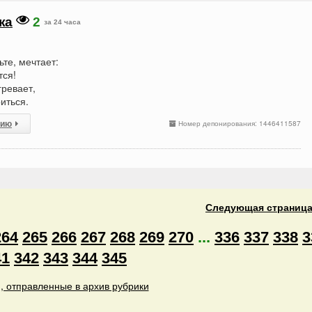
жа
2
за 24 часа
те, мечтает:
тся!
гревает,
иться.
сию
Номер депонирования: 1446411587
Следующая
страниц
264
265
266
267
268
269
270
...
336
337
338
3
41
342
343
344
345
, отправленные в архив рубрики