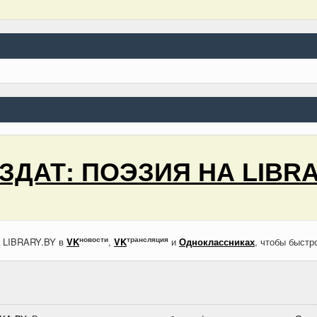
ЗДАТ: ПОЭЗИЯ НА LIBRA
новости
трансляция
а LIBRARY.BY в
VK
,
VK
и
Одноклассниках
, чтобы быстр