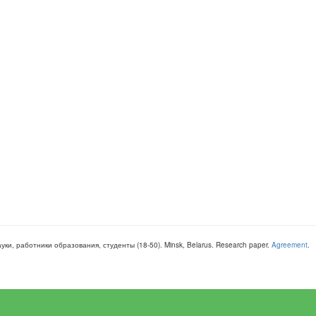
ауки, работники образования, студенты
(
18-50
).
Minsk, Belarus
.
Research paper
.
Agreement
.