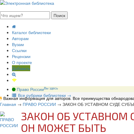
августа 2026, суббота
Каталог библиотеки
Авторам
Вузам
Ссылки
Рецензии
О проекте
Добавить
Вы здесь
Право России
В
се рубрики библиотеки
→
Важная информация для авторов. Все преимущества обнародова
Главная
→
ПРАВО РОССИИ
→
ЗАКОН ОБ УСТАВНОМ СУДЕ СУБЪ
ЗАКОН ОБ УСТАВНОМ 
ОН МОЖЕТ БЫТЬ