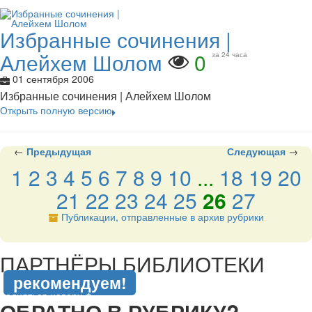
Избранные сочинения |
Алейхем Шолом
0
за 24 часа
01 сентября 2006
Избранные сочинения | Алейхем Шолом
Открыть полную версию
←
Предыдущая
Следующая
→
1
2
3
4
5
6
7
8
9
10
...
18
19
20
21
22
23
24
25
26
27
Публикации, отправленные в архив рубрики
подняться наверх ↑
ПАРТНЁРЫ БИБЛИОТЕКИ
рекомендуем!
подняться наверх ↑
ОБРАТНО В РУБРИКУ?