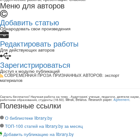
Меню для авторов
Добавить статью
Обнародовать свои произведения
Редактировать работы
Для действующих авторов
Зарегистрироваться
Доступ к модулю публикаций
СОВРЕМЕННАЯ ПРОЗА ПРИЗНАННЫХ АВТОРОВ
: экспорт
материалов
Скачать бесплатно!
Научная работа
на тему
. Аудитория:
ученые, педагоги, деятели науки,
работники образования, студенты
(
18-50
).
Minsk, Belarus
.
Research paper
.
Agreement
.
Полезные ссылки
О библиотеке library.by
ТОП-100 статей на library.by за месяц
Добавить публикацию на library.by