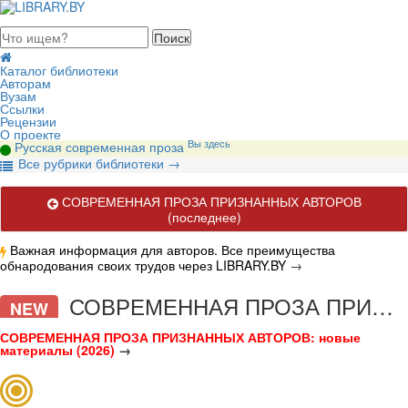
августа 2026, воскресенье
Каталог библиотеки
Авторам
Вузам
Ссылки
Рецензии
О проекте
Вы здесь
Русская современная проза
В
се рубрики библиотеки
→
СОВРЕМЕННАЯ ПРОЗА ПРИЗНАННЫХ АВТОРОВ
(последнее)
Важная информация для авторов. Все преимущества
обнародования своих трудов через LIBRARY.BY
→
Современная русскоязычная проза профессиональных авторов.
СОВРЕМЕННАЯ ПРОЗА ПРИЗНАННЫХ АВТОРОВ
NEW
СОВРЕМЕННАЯ ПРОЗА ПРИЗНАННЫХ АВТОРОВ: новые
материалы (2026)
→