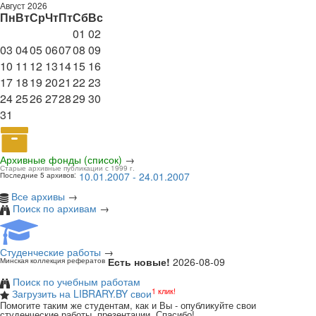
Август 2026
Пн
Вт
Ср
Чт
Пт
Сб
Вс
01
02
03
04
05
06
07
08
09
10
11
12
13
14
15
16
17
18
19
20
21
22
23
24
25
26
27
28
29
30
31
Архивные фонды (список)
→
Старые архивные публикации с 1999 г.
10.01.2007 - 24.01.2007
Последние 5 архивов:
Все архивы
→
Поиск по архивам
→
Студенческие работы
→
Есть новые!
2026-08-09
Минская коллекция рефератов
Поиск по учебным работам
1 клик!
Загрузить на LIBRARY.BY свои
Помогите таким же студентам, как и Вы - опубликуйте свои
студенческие работы, презентации. Спасибо!