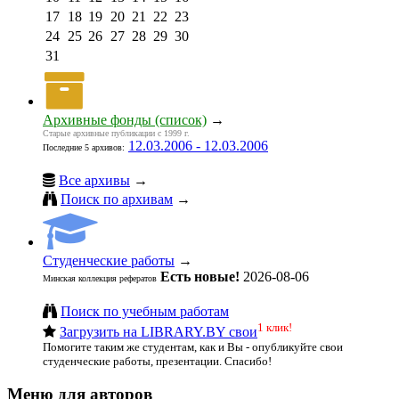
17
18
19
20
21
22
23
24
25
26
27
28
29
30
31
Архивные фонды (список)
→
Старые архивные публикации с 1999 г.
12.03.2006 - 12.03.2006
Последние 5 архивов:
Все архивы
→
Поиск по архивам
→
Студенческие работы
→
Есть новые!
2026-08-06
Минская коллекция рефератов
Поиск по учебным работам
1 клик!
Загрузить на LIBRARY.BY свои
Помогите таким же студентам, как и Вы - опубликуйте свои
студенческие работы, презентации. Спасибо!
Меню для авторов