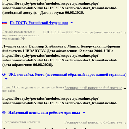
https://library.by/portalus/modules/ruspoetry/readme.php?
subaction=showfull&id=1142160603&archive=&start_from=&ucat=&
(свободный доступ). – Дата доступа: 06.08.2026.
По ГОСТу Российской Федерации
Для образовательных и
ГОСТ 7.0.5—2008, "Библиографическая ссылка"
→
научно-исследовательских
учреждений РФ
Лучшие стихи | Велимир Хлебников // Минск: Белорусская цифровая
библиотека LIBRARY.BY. Дата обновления: 12 марта 2006. URL:
https://library.by/portalus/modules/ruspoetry/readme.php?
subaction=showfull&id=1142160603&archive=&start_from=&ucat=&
(дата обращения: 06.08.2026).
URL для сайта, блога
(постоянный обратный адрес данной страницы)
Прямой URL на данную страницу для блога
Расширенный поиск по библиотеке
→
или сайта
https://library.by/portalus/modules/ruspoetry/readme.php?
subaction=showfull&id=1142160603&archive=&start_from=&ucat=&
Найденный поисковым роботом оригинал
Предполагаемый источник
Расширенный поиск по библиотеке
→