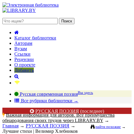
 августа 2026, четверг
Каталог библиотеки
Авторам
Вузам
Ссылки
Рецензии
О проекте
Добавить
Вы здесь
Русская современная поэзия
В
се рубрики библиотеки
→
РУССКАЯ ПОЭЗИЯ
(последнее)
Важная информация для авторов. Все преимущества
обнародования своих трудов через LIBRARY.BY
→
Главная
→
РУССКАЯ ПОЭЗИЯ
→
найти похожие
→
Лучшие стихи | Велимир Хлебников