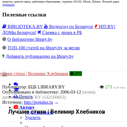
педагоги, деятели науки, работники образования, студенты
(
18-50
).
Minsk, Belarus
.
Research paper
.
Agreement
.
Полезные ссылки
BIBLIOTEKA.BY
Видеогид по Беларуси
HIT.BY!
ЛОМы Беларуси!
Съемка с дрона в РБ
О библиотеке library.by
ТОП-100 статей на library.by за месяц
Добавить публикацию на library.by
учшие стихи | Велимир Хлебников
273
Публикатор:
БЦБ LIBRARY.BY
273
за 24 часа
Опубликовано в библиотеке:
2006-03-12
(номер
Печать
депонирования: BY-1142160603)
Источник:
http://portalus.ru
→
Автору
Лучшие стихи | Велимир Хлебников
Редактировать
Удалить