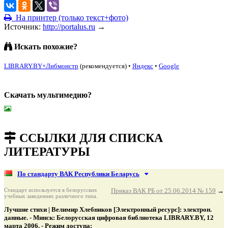
На принтер (только текст+фото)
Источник:
http://portalus.ru
→
Искать похожие?
LIBRARY.BY+Либмонстр
(рекомендуется)
•
Яндекс
•
Google
Скачать мультимедию?
подняться наверх ↑
ССЫЛКИ ДЛЯ СПИСКА
ЛИТЕРАТУРЫ
По стандарту ВАК Республики Беларусь
Стандарт используется в белорусских
Приказ ВАК РБ от 25.06.2014 № 159
→
учебных заведениях различного типа.
Лучшие стихи | Велимир Хлебников [Электронный ресурс]: электрон.
данные. - Минск: Белорусская цифровая библиотека LIBRARY.BY, 12
марта 2006. - Режим доступа: