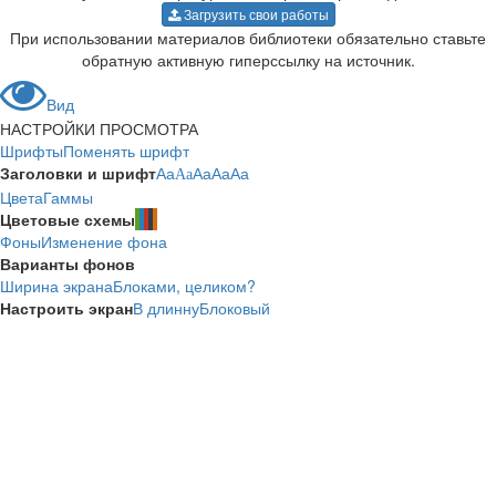
Загрузить свои работы
При использовании материалов библиотеки обязательно ставьте
обратную активную гиперссылку на источник.
Вид
НАСТРОЙКИ ПРОСМОТРА
Шрифты
Поменять шрифт
Заголовки и шрифт
Aa
Aa
Aa
Aa
Aa
Цвета
Гаммы
Цветовые схемы
Фоны
Изменение фона
Варианты фонов
Ширина экрана
Блоками, целиком?
Настроить экран
В длинну
Блоковый