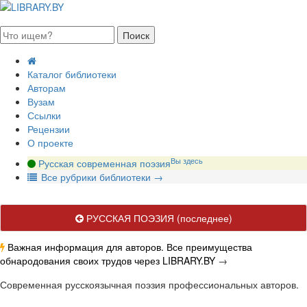
августа 2026, суббота
Каталог библиотеки
Авторам
Вузам
Ссылки
Рецензии
О проекте
Вы здесь
Русская современная поэзия
В
се рубрики библиотеки
→
РУССКАЯ ПОЭЗИЯ
(последнее)
Важная информация для авторов. Все преимущества
обнародования своих трудов через LIBRARY.BY
→
Современная русскоязычная поэзия профессиональных авторов.