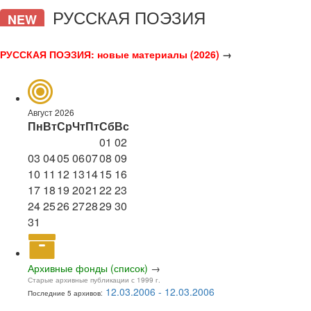
РУССКАЯ ПОЭЗИЯ
NEW
РУССКАЯ ПОЭЗИЯ: новые материалы (2026)
→
Август 2026
Пн
Вт
Ср
Чт
Пт
Сб
Вс
01
02
03
04
05
06
07
08
09
10
11
12
13
14
15
16
17
18
19
20
21
22
23
24
25
26
27
28
29
30
31
Архивные фонды (список)
→
Старые архивные публикации с 1999 г.
12.03.2006 - 12.03.2006
Последние 5 архивов: