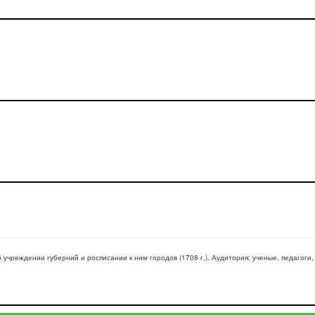
б учреждении губерний и росписании к ним городов (1708 г.)
. Аудитория:
ученые, педагоги,