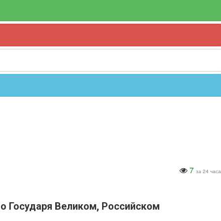
7
за 24 часа
го Государя Великом, Российском