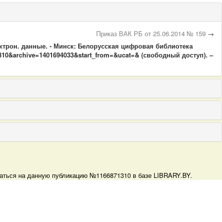
Приказ ВАК РБ от 25.06.2014 № 159
→
лектрон. данные. - Минск: Белорусская цифровая библиотека
71310&archive=1401694033&start_from=&ucat=& (свободный доступ). –
слаться на данную публикацию №1166871310 в базе LIBRARY.BY.