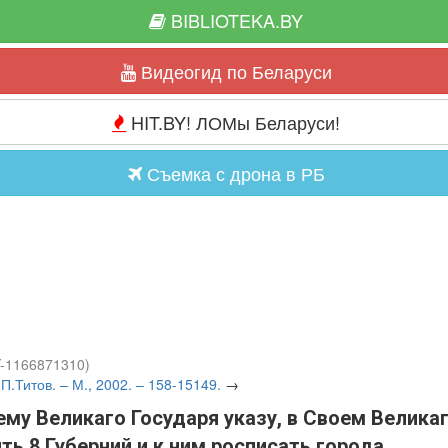
BIBLIOTEKA.BY
Видеогид по Беларуси
HIT.BY! ЛОМы Беларуси!
Съемка с дрона в РБ
Y-1166871310)
.Титов. – М., 2002. – 158-15149.
→
ему Великаго Государя указу, в Своем Велика
ь 8 Губерний и к ним росписать города...