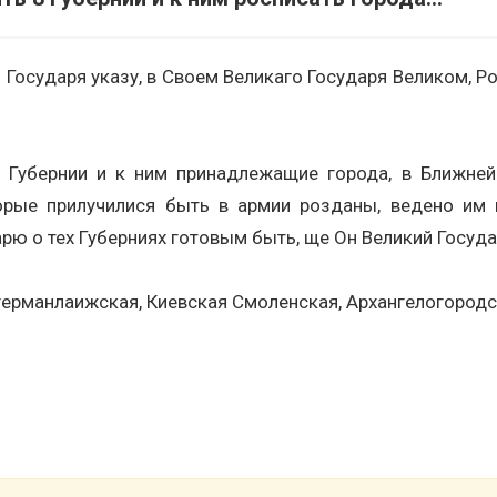
 Государя указу, в Своем Великаго Государя Великом, 
е Губернии и к ним принадлежащие города, в Ближней
торые пpилучилися быть в армии розданы, ведено им 
ю о тех Губерниях готовым быть, ще Он Великий Государ
ерманлаижская, Киевская Смоленская, Архангелогородск