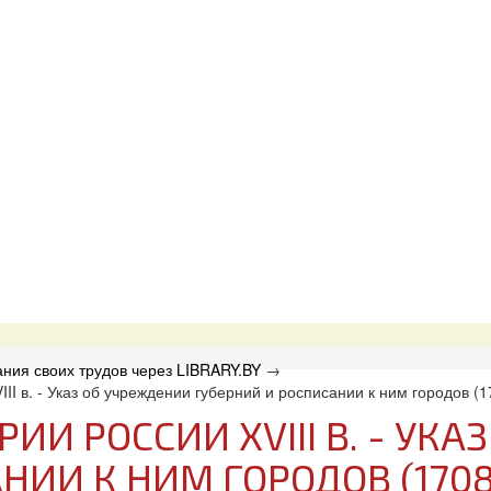
ния своих трудов через LIBRARY.BY
→
II в. - Указ об учреждении губерний и росписании к ним городов (17
ИИ РОССИИ XVIII В. - УК
ИИ К НИМ ГОРОДОВ (1708 