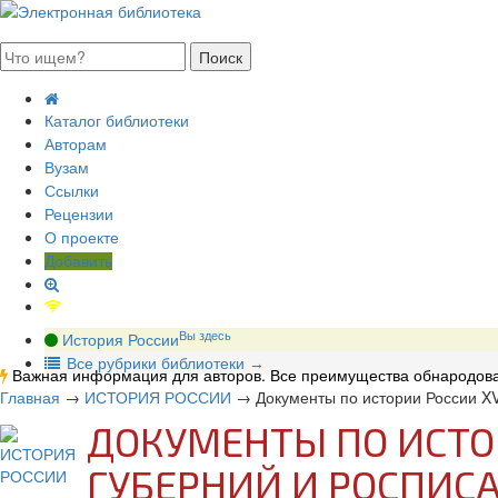
августа 2026, четверг
Каталог библиотеки
Авторам
Вузам
Ссылки
Рецензии
О проекте
Добавить
Вы здесь
История России
В
се рубрики библиотеки
→
Важная информация для авторов. Все преимущества обнародова
Главная
→
ИСТОРИЯ РОССИИ
→
Документы по истории России XVI
ДОКУМЕНТЫ ПО ИСТОР
ГУБЕРНИЙ И РОСПИСАН