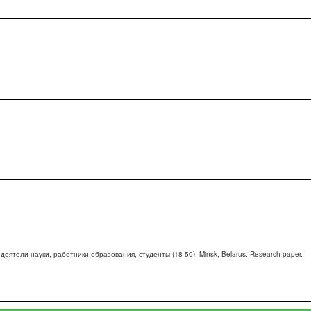
 деятели науки, работники образования, студенты
(
18-50
).
Minsk, Belarus
.
Research paper
.