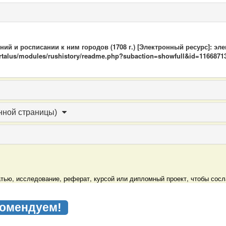
рний и росписании к ним городов (1708 г.) [Электронный ресурс]: э
/portalus/modules/rushistory/readme.php?subaction=showfull&id=11668
нной страницы)
татью, исследование, реферат, курсой или дипломный проект, чтобы со
омендуем!