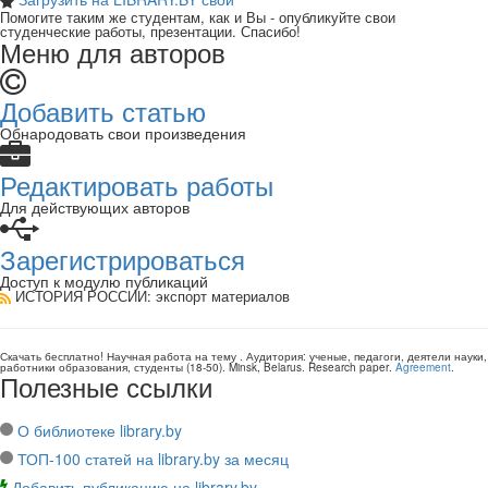
Помогите таким же студентам, как и Вы - опубликуйте свои
студенческие работы, презентации. Спасибо!
Меню для авторов
Добавить статью
Обнародовать свои произведения
Редактировать работы
Для действующих авторов
Зарегистрироваться
Доступ к модулю публикаций
ИСТОРИЯ РОССИИ
: экспорт материалов
Скачать бесплатно!
Научная работа
на тему
. Аудитория:
ученые, педагоги, деятели науки,
работники образования, студенты
(
18-50
).
Minsk, Belarus
.
Research paper
.
Agreement
.
Полезные ссылки
О библиотеке library.by
ТОП-100 статей на library.by за месяц
Добавить публикацию на library.by