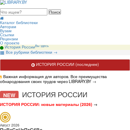
августа 2026, пятница
Каталог библиотеки
Авторам
Вузам
Ссылки
Рецензии
О проекте
Вы здесь
История России
В
се рубрики библиотеки
→
ИСТОРИЯ РОССИИ
(последнее)
Важная информация для авторов. Все преимущества
обнародования своих трудов через LIBRARY.BY
→
Актуальные публикации по вопросам истории России.
ИСТОРИЯ РОССИИ
NEW
ИСТОРИЯ РОССИИ: новые материалы (2026)
→
Август 2026
Пн
Вт
Ср
Чт
Пт
Сб
Вс