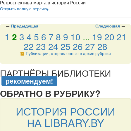
Ретроспектива марта в истории России
Открыть полную версию
←
Предыдущая
Следующая
→
1
2
3
4
5
6
7
8
9
10
...
19
20
21
22
23
24
25
26
27
28
Публикации, отправленные в архив рубрики
подняться наверх ↑
ПАРТНЁРЫ БИБЛИОТЕКИ
рекомендуем!
подняться наверх ↑
ОБРАТНО В РУБРИКУ?
ИСТОРИЯ РОССИИ
НА LIBRARY.BY