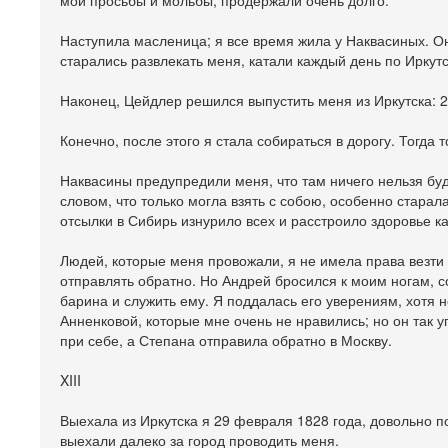
мои просьбы и мольбы, продержали очень долго.
Наступила масленица; я все время жила у Наквасиных. Они
старались развлекать меня, катали каждый день по Иркут
Наконец, Цейдлер решился выпустить меня из Иркутска: 2
Конечно, после этого я стала собираться в дорогу. Тогда 
Наквасины предупредили меня, что там ничего нельзя буде
словом, что только могла взять с собою, особенно старал
отсылки в Сибирь изнурило всех и расстроило здоровье ка
Людей, которые меня провожали, я не имела права везти 
отправлять обратно. Но Андрей бросился к моим ногам, со
барина и служить ему. Я поддалась его уверениям, хотя
Анненковой, которые мне очень не нравились; но он так 
при себе, а Степана отправила обратно в Москву.
XIII
Выехала из Иркутска я 29 февраля 1828 года, довольно п
выехали далеко за город проводить меня.