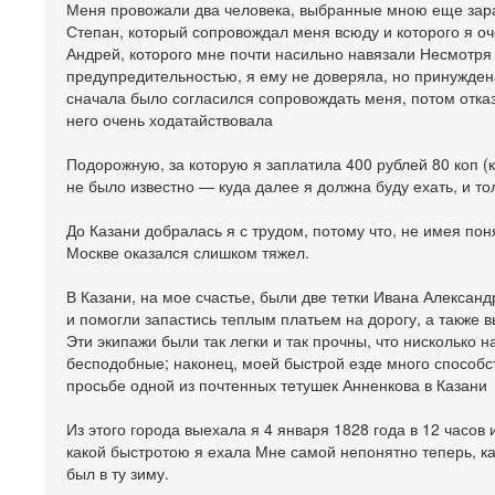
Меня провожали два человека, выбранные мною еще зара
Степан, который сопровождал меня всюду и которого я оч
Андрей, которого мне почти насильно навязали Несмотря 
предупредительностью, я ему не доверяла, но принуждена 
сначала было согласился сопровождать меня, потом отказ
него очень ходатайствовала
Подорожную, за которую я заплатила 400 рублей 80 коп (к
не было известно — куда далее я должна буду ехать, и тол
До Казани добралась я с трудом, потому что, не имея по
Москве оказался слишком тяжел.
В Казани, на мое счастье, были две тетки Ивана Алексан
и помогли запастись теплым платьем на дорогу, а также 
Эти экипажи были так легки и так прочны, что нисколько 
бесподобные; наконец, моей быстрой езде много способс
просьбе одной из почтенных тетушек Анненкова в Казани
Из этого города выехала я 4 января 1828 года в 12 часов
какой быстротою я ехала Мне самой непонятно теперь, ка
был в ту зиму.