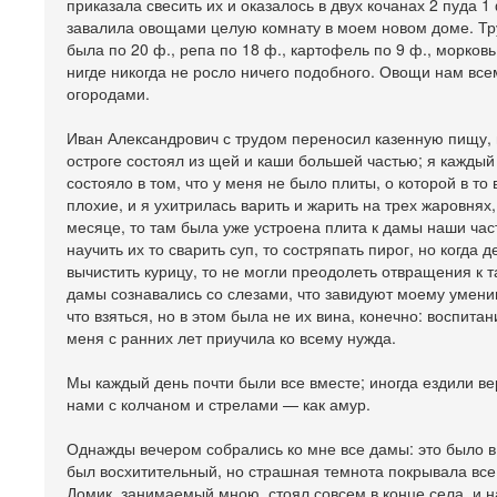
приказала свесить их и оказалось в двух кочанах 2 пуда 1
завалила овощами целую комнату в моем новом доме. Труд
была по 20 ф., репа по 18 ф., картофель по 9 ф., морков
нигде никогда не росло ничего подобного. Овощи нам все
огородами.
Иван Александрович с трудом переносил казенную пищу, на
остроге состоял из щей и каши большей частью; я каждый
состояло в том, что у меня не было плиты, о которой в то
плохие, и я ухитрилась варить и жарить на трех жаровнях
месяце, то там была уже устроена плита к дамы наши час
научить их то сварить суп, то состряпать пирог, но когда 
вычистить курицу, то не могли преодолеть отвращения к т
дамы сознавались со слезами, что завидуют моему умению 
что взяться, но в этом была не их вина, конечно: воспита
меня с ранних лет приучила ко всему нужда.
Мы каждый день почти были все вместе; иногда ездили ве
нами с колчаном и стрелами — как амур.
Однажды вечером собрались ко мне все дамы: это было в 
был восхитительный, но страшная темнота покрывала все 
Домик, занимаемый мною, стоял совсем в конце села, и 