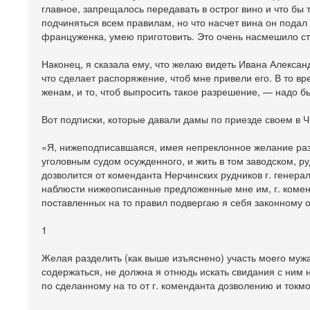
главное, запрещалось передавать в острог вино и что бы т
подчиняться всем правилам, но что насчет вина он подал 
француженка, умею приготовить. Это очень насмешило ста
Наконец, я сказала ему, что желаю видеть Ивана Алексан
что сделает распоряжение, чтоб мне привели его. В то 
женам, и то, чтоб выпросить такое разрешение, — надо б
Вот подписки, которые давали дамы по приезде своем в Ч
«Я, нижеподписавшаяся, имея непреклонное желание разд
уголовным судом осужденного, и жить в том заводском, ру
дозволится от коменданта Нерчинских рудников г. генерал
наблюсти нижеописанные предложенные мне им, г. коменд
поставленных на то правил подвергаю я себя законному 
1
Желая разделить (как выше изъяснено) участь моего мужа,
содержаться, не должна я отнюдь искать свидания с ним
по сделанному на то от г. коменданта дозволению и токмо 