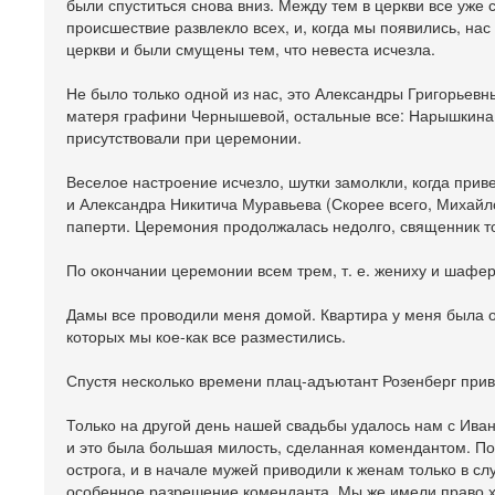
были спуститься снова вниз. Между тем в церкви все уже
происшествие развлекло всех, и, когда мы появились, на
церкви и были смущены тем, что невеста исчезла.
Не было только одной из нас, это Александры Григорьевн
матеря графини Чернышевой, остальные все: Нарышкина,
присутствовали при церемонии.
Веселое настроение исчезло, шутки замолкли, когда прив
и Александра Никитича Муравьева (Скорее всего, Михай
паперти. Церемония продолжалась недолго, священник то
По окончании церемонии всем трем, т. е. жениху и шафера
Дамы все проводили меня домой. Квартира у меня была оч
которых мы кое-как все разместились.
Спустя несколько времени плац-адъютант Розенберг прив
Только на другой день нашей свадьбы удалось нам с Ива
и это была большая милость, сделанная комендантом. По
острога, и в начале мужей приводили к женам только в сл
особенное разрешение коменданта. Мы же имели право ход