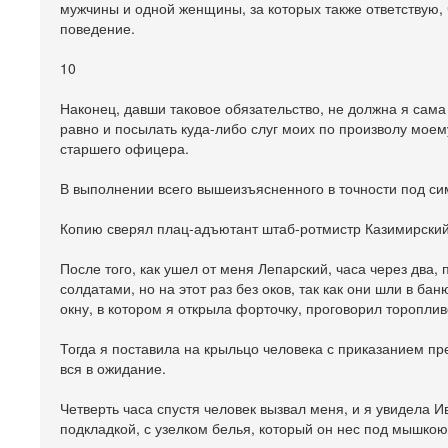
мужчины и одной женщины, за которых также ответствую, 
поведение.
10
Наконец, давши таковое обязательство, не должна я сама 
равно и посылать куда-либо слуг моих по произволу моему
старшего офицера.
В выполнении всего вышеизъясненного в точности под сим
Копию сверял плац-адъютант штаб-ротмистр Казимирский
После того, как ушел от меня Лепарский, часа через два
солдатами, но на этот раз без оков, так как они шли в ба
окну, в котором я открыла форточку, проговорил торопли
Тогда я поставила на крыльцо человека с приказанием пре
вся в ожидание.
Четверть часа спустя человек вызвал меня, и я увидела 
подкладкой, с узелком белья, который он нес под мышкою