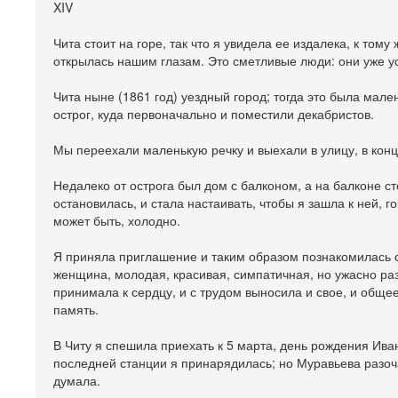
XIV
Чита стоит на горе, так что я увидела ее издалека, к тому
открылась нашим глазам. Это сметливые люди: они уже ус
Чита ныне (1861 год) уездный город; тогда это была мале
острог, куда первоначально и поместили декабристов.
Мы переехали маленькую речку и выехали в улицу, в конце
Недалеко от острога был дом с балконом, а на балконе ст
остановилась, и стала настаивать, чтобы я зашла к ней, г
может быть, холодно.
Я приняла приглашение и таким образом познакомилась 
женщина, молодая, красивая, симпатичная, но ужасно ра
принимала к сердцу, и с трудом выносила и свое, и обще
память.
В Читу я спешила приехать к 5 марта, день рождения Иван
последней станции я принарядилась; но Муравьева разоча
думала.