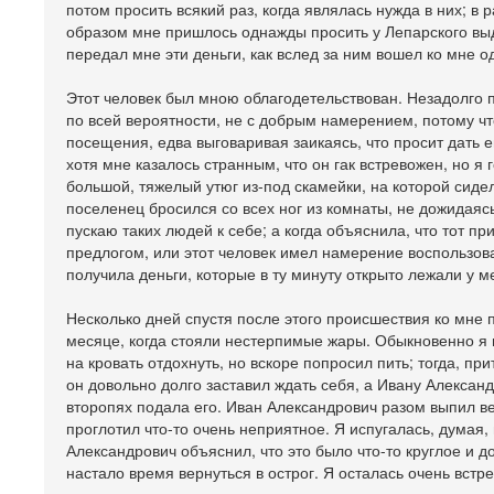
потом просить всякий раз, когда являлась нужда в них; в
образом мне пришлось однажды просить у Лепарского выда
передал мне эти деньги, как вслед за ним вошел ко мне о
Этот человек был мною облагодетельствован. Незадолго пр
по всей вероятности, не с добрым намерением, потому чт
посещения, едва выговаривая заикаясь, что просит дать е
хотя мне казалось странным, что он гак встревожен, но я 
большой, тяжелый утюг из-под скамейки, на которой сидел
поселенец бросился со всех ног из комнаты, не дожидаяс
пускаю таких людей к себе; а когда объяснила, что тот пр
предлогом, или этот человек имел намерение воспользоват
получила деньги, которые в ту минуту открыто лежали у ме
Несколько дней спустя после этого происшествия ко мне
месяце, когда стояли нестерпимые жары. Обыкновенно я п
на кровать отдохнуть, но вскоре попросил пить; тогда, пр
он довольно долго заставил ждать себя, а Ивану Александр
второпях подала его. Иван Александрович разом выпил вес
проглотил что-то очень неприятное. Я испугалась, думая, 
Александрович объяснил, что это было что-то круглое и д
настало время вернуться в острог. Я осталась очень встр