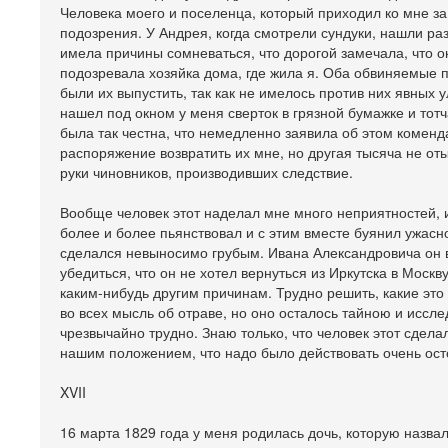
Человека моего и поселенца, который приходил ко мне за
подозрения. У Андрея, когда смотрели сундуки, нашли ра
имела причины сомневаться, что дорогой замечала, что 
подозревала хозяйка дома, где жила я. Оба обвиняемые 
были их выпустить, так как не имелось против них явных у
нашел под окном у меня сверток в грязной бумажке и тотч
была так честна, что немедленно заявила об этом коменда
распоряжение возвратить их мне, но другая тысяча не от
руки чиновников, производивших следствие.
Вообще человек этот наделал мне много неприятностей, и
более и более пьянствовал и с этим вместе буянил ужасно,
сделался невыносимо грубым. Ивана Александровича он во
убедиться, что он не хотел вернуться из Иркутска в Москв
каким-нибудь другим причинам. Трудно решить, какие это
во всех мысль об отраве, но оно осталось тайною и иссл
чрезвычайно трудно. Знаю только, что человек этот сде
нашим положением, что надо было действовать очень осто
XVII
16 марта 1829 года у меня родилась дочь, которую назва