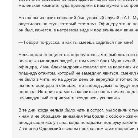
маленькая комната, куда приводили к нам мужей в сопр
На одном из таких свиданий был ужасный случай с А.Г. М
опустилась на стул, который стоял тут. Офицеру это не п
он был, кажется, в нетрезвом виде и под влиянием вина на
— Говори по-русски, и как ты смеешь садиться при мне!
Несчастная женщина так перепугалась, что выбежала из к
несколько молодых людей, в том числе брат Муравьевой, 
офицера, Иван Александрович схватил его за воротник и 
плац-адъютантом, который не замедлил явиться, сменил 
не было в Чите, но на другой день он вернулся и тотчас 
пьяного офицера и обещал, что вперед дамы не будут под
перевел. История эта могла кончиться очень печально для
великодушный старик умел всегда всех успокоить
В те дни, когда нельзя было идти в острог, мы ходили к 
к нам и не обращали внимания Мы брали с собою ножики 
иногда садились у тына, когда попадался под руку какой
Иванович Одоевский в своем прекрасном стихотворении,