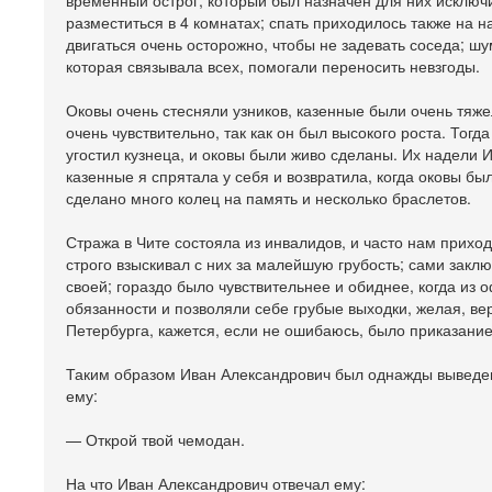
временный острог, который был назначен для них исключ
разместиться в 4 комнатах; спать приходилось также на н
двигаться очень осторожно, чтобы не задевать соседа; ш
которая связывала всех, помогали переносить невзгоды.
Оковы очень стесняли узников, казенные были очень тяже
очень чувствительно, так как он был высокого роста. Тогд
угостил кузнеца, и оковы были живо сделаны. Их надели 
казенные я спрятала у себя и возвратила, когда оковы бы
сделано много колец на память и несколько браслетов.
Стража в Чите состояла из инвалидов, и часто нам приход
строго взыскивал с них за малейшую грубость; сами закл
своей; гораздо было чувствительнее и обиднее, когда из
обязанности и позволяли себе грубые выходки, желая, вер
Петербурга, кажется, если не ошибаюсь, было приказани
Таким образом Иван Александрович был однажды выведен
ему:
— Открой твой чемодан.
На что Иван Александрович отвечал ему: