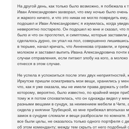
На другой день, как только было возможно, я побежала к
Иван Александрович захворал, что ему ночью было очень н
и жаркого ничего, и что это никак не могло повредить ем
подошел и Иван Александрович; я изумилась, когда увидел
невероятно постарело. Он подошел ко мне и сказал, что п
было и что он проглотил, и симптомы, которые заставили
сделалось дурно, он упал на пол, совершенно лишившись 
в тюрьме, начал кричать, что Анненкова отравили, и прежд
молоком и заставил выпить Ивана Александровича почти 
случаи отправления, если питают злобу на кого, а молоко 
отнесся в этом случае.
Не успела я успокоиться после этих двух неприятностей, к
Иркутске пришли осматривать мои вещи, хранились у мен
что, как я уже оказала, мы не имели права держать у себя
которому, вероятно, было известно, по крайней мере приб
тому ж я потом спохватилась, что он однажды видел у ме
разными вещами в сундук, за неимением мебели в Чите, 
сидела у княгини Трубецкой, ко мне прибежал впопыхах ма
замок в сундуке сломали и вещи разбросали по комнате. 
все были целы, не оказалось только одного портфеля с д
об этом коменданту; между тем скрыть от него подобный 