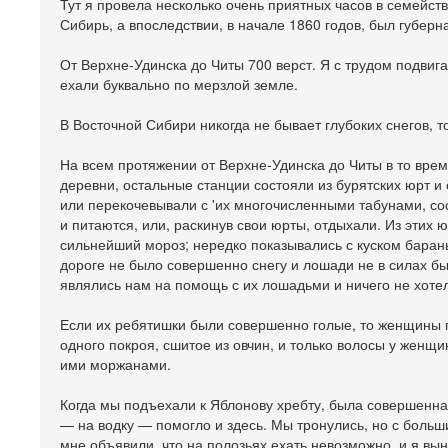
Тут я провела несколько очень приятных часов в семейст
Сибирь, а впоследствии, в начале 1860 годов, был губер
От Верхне-Удинска до Читы 700 верст. Я с трудом подвига
ехали буквально по мерзлой земле.
В Восточной Сибири никогда не бывает глубоких снегов, то
На всем протяжении от Верхне-Удинска до Читы в то время
деревни, остальные станции состояли из бурятских юрт и
или перекочевывали с 'их многочисленными табунами, с
и питаются, или, раскинув свои юрты, отдыхали. Из этих
сильнейший мороз; нередко показывались с куском барань
дороге не было совершенно снегу и лошади не в силах б
являлись нам на помощь с их лошадьми и ничего не хотел
Если их ребятишки были совершенно голые, то женщины п
одного покроя, сшитое из овчин, и только волосы у жен
ими моржанами.
Когда мы подъехали к Яблонову хребту, была совершенна
— на водку — помогло и здесь. Мы тронулись, но с больш
мне объявили, что на полозьях ехать невозможно, и я вы