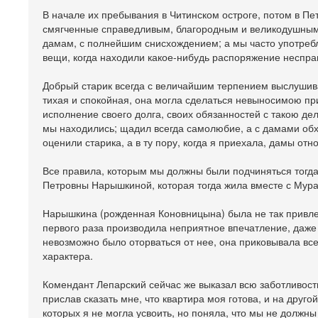
В начале их пребывания в Читинском остроге, потом в Пе
смягченные справедливым, благородным и великодушным 
дамам, с полнейшим снисхождением; а мы часто употребл
вещи, когда находили какое-нибудь распоряжение неспр
Добрый старик всегда с величайшим терпением выслушивал
тихая и спокойная, она могла сделаться невыносимою пр
исполнение своего долга, своих обязанностей с такою дел
мы находились; щадил всегда самолюбие, а с дамами обх
оценили старика, а в ту пору, когда я приехала, дамы от
Все правила, которым мы должны были подчиняться тогда
Петровны Нарышкиной, которая тогда жила вместе с Мура
Нарышкина (рожденная Коновницына) была не так привле
первого раза производила неприятное впечатление, даже о
невозможно было оторваться от нее, она приковывала вс
характера.
Комендант Лепарский сейчас же выказал всю заботливость
прислав сказать мне, что квартира моя готова, и на дру
которых я не могла усвоить, но поняла, что мы не должны 