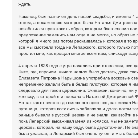
ждать.
Наконец, был назначен день нашей свадьбы, и именно 4
отцом, а посаженною матерью была Наталья Дмитриевна 
позаботился приготовить образ, которым благословил нас 
предложение заменить нам отца я не могла, но образ не 
которой я много раз потом раскаивалась и которая в то 
все мы смотрели тогда на Лепарского, которого только п
простил мне, как прощал многое всем нам, снисходя все
4 апреля 1828 года с утра начались приготовления; все д
Чите, где, впрочем, ничего нельзя было достать, даже све
Елизавета Петровна Нарышкина употребила восковые све
непременно желали быть в белых галстуках, которые я им
следовало для такой церемонии. Экипажей, конечно, ни у 
коляску, в которой я и поехала с Натальей Дмитриевной Ф
Но так как от веского до смешного один шаг, как сказал 
путаница, которая всех очень забавляла и долго потом за
раньше бывали в русской церкви и не знали, как взойти в
пока Лепарский высаживал меня из коляски, мы не замети
церковь, которая, на нашу беду, была двухэтажная. Не зн
была ужасная, а Лепарский был очень тучен, и мы с бол