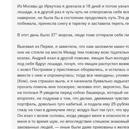
Из Москвы до Иркутска я доехала в 18 дней и потом узнал
лошади, а в другой раз я чуть-чуть не отморозила себе вс
наверное, не была бы в состоянии продолжать путь Эта д
побежала, принесла снегу в тарелку и заставила тереть ли
В этот день было 37° мороза, люди тоже оттирали себе ли
Выезжая из Перми, я заметила, что нам заложили каких-т
они не стояли на месте Между тем повозку мою тщательно
козлах, Андрей ехал в другой повозке, ямщик был молодой
под себя Вдруг лошади, почуя, что ямщик распустил вож
с козел Постромки у пристяжных оборвались, и осталась о
вместе с нею и опрокинулась; тогда все чемоданы, улож
(Ком), она страшно выла, и я начинала буквально задыхат
просить помочь мне поскорее; человек этот, вероятно, бы
на полозья Я увидела перед собою башкирца, который ни 
второпях, не подумав о том, что делаю, движимая чувств
портфель, довольно туго набитый, и подала ему 25-рубле
глазу на глаз в дремучем лесу; воздух был так густ, что 
Он ехал с возом соломы, когда увидал меня в опасности 
меня в то время шум, но впоследствии слишком знакомый 
закованных людей, — иные были даже прикованы к железн