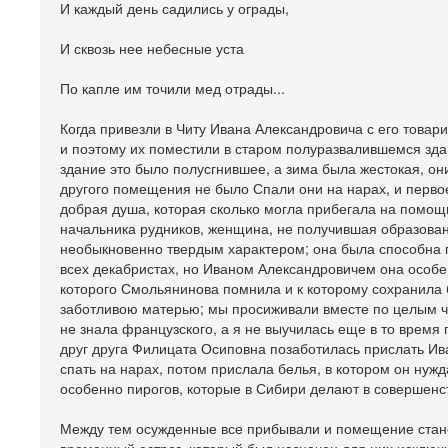
И каждый день садились у ограды,
И сквозь нее небесные уста
По капле им точили мед отрады...
Когда привезли в Читу Ивана Александровича с его товар
и поэтому их поместили в старом полуразвалившемся здан
здание это было полусгнившее, а зима была жестокая, он
другого помещения не было Спали они на нарах, и первое
добрая душа, которая сколько могла прибегала на помо
начальника рудников, женщина, не получившая образова
необыкновенно твердым характером; она была способна
всех декабристах, но Иваном Александровичем она особе
которого Смольянинова помнила и к которому сохранила
заботливою матерью; мы просиживали вместе по целым час
не знала французского, а я не выучилась еще в то время 
друг друга Филицата Осиповна позаботилась прислать Ив
спать на нарах, потом прислала белья, в котором он нужд
особенно пирогов, которые в Сибири делают в совершенс
Между тем осужденные все прибывали и помещение стано