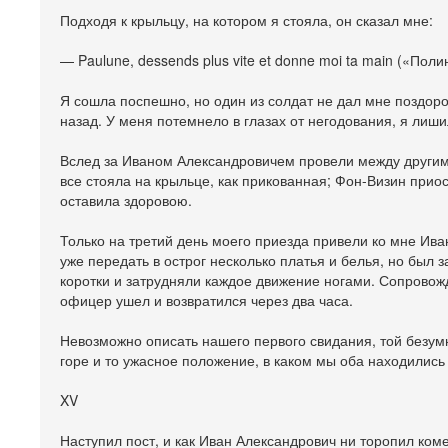
Подходя к крыльцу, на котором я стояла, он сказал мне:
— Paulune, dessends plus vite et donne moi ta main («Поли
Я сошла поспешно, но один из солдат не дал мне поздоро
назад. У меня потемнело в глазах от негодования, я лиши
Вслед за Иваном Александровичем провели между другим
все стояла на крыльце, как прикованная; Фон-Визин приос
оставила здоровою.
Только на третий день моего приезда привели ко мне Ива
уже передать в острог несколько платья и белья, но был 
коротки и затрудняли каждое движение ногами. Сопровожд
офицер ушел и возвратился через два часа.
Невозможно описать нашего первого свидания, той безумн
горе и то ужасное положение, в каком мы оба находились 
XV
Наступил пост, и как Иван Александрович ни торопил ком