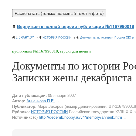
⇑
Вернуться к полной версии публикации №1167990018
LIBRARY.BY
→
ИСТОРИЯ РОССИИ
→
Документы по истории России XIX в. 
публикация №1167990018, версия для печати
Документы по истории Рос
Записки жены декабриста
Дата публикации:
05 января 2007
Автор:
Анненкова П.Е.
→
Публикатор:
Марк Захаров (номер депонирования: BY-1167990018
Рубрика:
ИСТОРИЯ РОССИИ
Российское государство XVIII-XIX 
Источник:
(c)
http://decemb.hobby.ru/v4/memory/annenk.htm
→