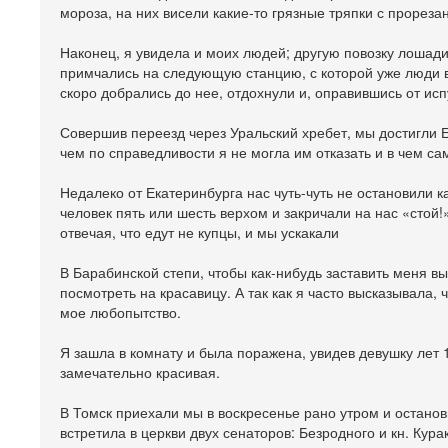
мороза, на них висели какие-то грязные тряпки с прорез
Наконец, я увидела и моих людей; другую повозку лошади 
примчались на следующую станцию, с которой уже люди в
скоро добрались до нее, отдохнули и, оправившись от исп
Совершив переезд через Уральский хребет, мы достигли Е
чем по справедливости я не могла им отказать и в чем са
Недалеко от Екатеринбурга нас чуть-чуть не остановили 
человек пять или шесть верхом и закричали на нас «стой
отвечая, что едут не купцы, и мы ускакали
В Барабинской степи, чтобы как-нибудь заставить меня в
посмотреть на красавицу. А так как я часто высказывала,
мое любопытство.
Я зашла в комнату и была поражена, увидев девушку лет 1
замечательно красивая.
В Томск приехали мы в воскресенье рано утром и останов
встретила в церкви двух сенаторов: Безродного и кн. Кур