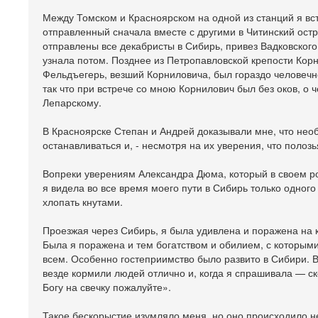
Между Томском и Красноярском на одной из станций я вс
отправленный сначала вместе с другими в Читинский остро
отправлены все декабристы в Сибирь, привез Вадковского 
узнала потом. Позднее из Петропавловской крепости Корн
Фельдъегерь, везший Корниловича, был гораздо человечн
так что при встрече со мною Корнилович был без оков, о 
Лепарскому.
В Красноярске Степан и Андрей доказывали мне, что необ
останавливаться и, - несмотря на их уверения, что полозь
Вопреки уверениям Александра Дюма, который в своем ром
я видела во все время моего пути в Сибирь только одного
хлопать кнутами.
Проезжая через Сибирь, я была удивлена и поражена на 
Была я поражена и тем богатством и обилием, с которыми
всем. Особенно гостеприимство было развито в Сибири. 
везде кормили людей отлично и, когда я спрашивала — ско
Богу на свечку пожалуйте».
Такое бескорыстие изумляло меня, но оно происходило не 