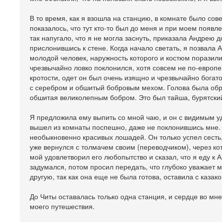
В то время, как я взошла на станцию, в комнате было сов
показалось, что тут кто-то был до меня и при моем появле
так напугало, что я не могла заснуть, приказала Андрею д
прислонившись к стене. Когда начало светать, я позвала 
молодой человек, наружность которого и костюм поразили
чрезвычайно ловко поклонился, хотя совсем не по-европе
кротости, одет он был очень изящно и чрезвычайно богат
с серебром и обшитый бобровым мехом. Голова была обрит
обшитая великолепным бобром. Это был тайша, бурятский
Я предложила ему выпить со мной чаю, и он с видимым у
вышел из комнаты поспешно, даже не поклонившись мне. В
необыкновенно красивых лошадей. Он только успел сесть
уже вернулся с толмачем своим (переводчиком), через кото
мой удовлетворил его любопытство и сказал, что я еду к 
задумался, потом просил передать, что глубоко уважает ме
другую, так как она еще не была готова, оставила с казак
До Читы оставалась только одна станция, и сердце во мне
моего путешествия.