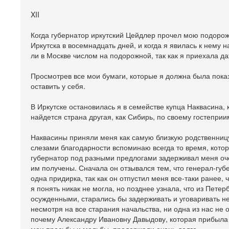
XII
Когда губернатор иркутский Цейдлер прочел мою подорожн
Иркутска в восемнадцать дней, и когда я явилась к нему 
ли в Москве числом на подорожной, так как я приехала д
Просмотрев все мои бумаги, которые я должна была показ
оставить у себя.
В Иркутске остановилась я в семействе купца Наквасина,
найдется страна другая, как Сибирь, по своему гостеприи
Наквасины приняли меня как самую близкую родственницу
слезами благодарности вспоминаю всегда то время, которо
губернатор под разными предлогами задерживал меня очен
им получены. Сначала он отзывался тем, что генерал-губе
одна придирка, так как он отпустил меня все-таки ране
я понять никак не могла, но позднее узнала, что из Пете
осужденными, старались бы задерживать и уговаривать не 
несмотря на все старания начальства, ни одна из нас не 
почему Александру Ивановну Давыдову, которая прибыла п