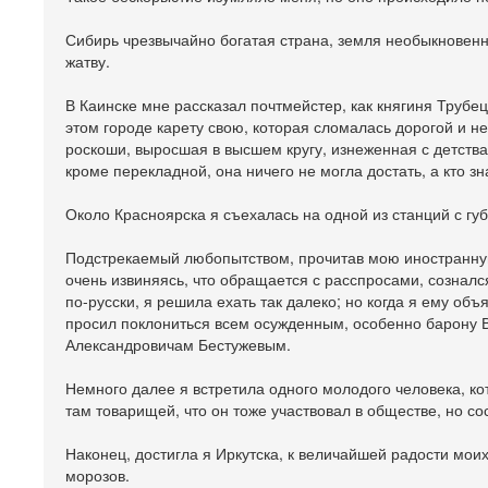
Сибирь чрезвычайно богатая страна, земля необыкновенн
жатву.
В Каинске мне рассказал почтмейстер, как княгиня Трубе
этом городе карету свою, которая сломалась дорогой и н
роскоши, выросшая в высшем кругу, изнеженная с детства,
кроме перекладной, она ничего не могла достать, а кто зн
Около Красноярска я съехалась на одной из станций с гу
Подстрекаемый любопытством, прочитав мою иностранную 
очень извиняясь, что обращается с расспросами, сознался
по-русски, я решила ехать так далеко; но когда я ему объ
просил поклониться всем осужденным, особенно барону
Александровичам Бестужевым.
Немного далее я встретила одного молодого человека, кот
там товарищей, что он тоже участвовал в обществе, но с
Наконец, достигла я Иркутска, к величайшей радости мои
морозов.