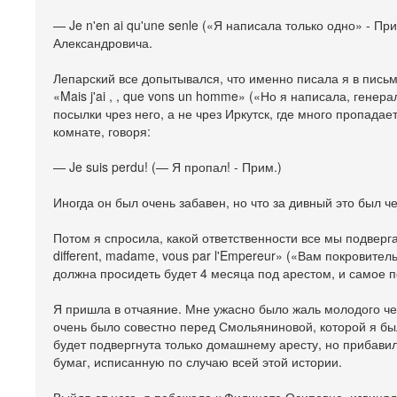
— Je n'en ai qu'une senle («Я написала только одно» - П
Александровича.
Лепарский все допытывался, что именно писала я в письме
«Mais j'ai , , que vons un homme» («Но я написала, генер
посылки чрез него, а не чрез Иркутск, где много пропадае
комнате, говоря:
— Je suis perdu! (— Я пропал! - Прим.)
Иногда он был очень забавен, но что за дивный это был ч
Потом я спросила, какой ответственности все мы подвергае
different, madame, vous par l'Empereur» («Вам покровител
должна просидеть будет 4 месяца под арестом, и самое п
Я пришла в отчаяние. Мне ужасно было жаль молодого чел
очень было совестно перед Смольяниновой, которой я б
будет подвергнута только домашнему аресту, но прибавил
бумаг, исписанную по случаю всей этой истории.