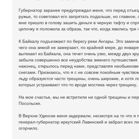
Губернатор заранее предупреждал меня, что перед отъезд
ружье, то советовал его запрятать подальше, но главное,
мне пришло в голову зашить деньги в черную тафту и спр
цепочку я положила за образа, так что, когда явились три
К Байкалу подъезжают по берегу реки Ангары. Это замеч
чего она зимой не замерзает, по крайней мере, до января
вытекает из Байкала, она течет очень узко, между двух кр
забыла совершенно все неудобства зимнего путешествия и
наконец, открылось перед нами, представляя необыкнове
снегами. Признаюсь, что я с не совсем покойным чувством
льду образуются часто трещины, очень широкие, и хотя 
которых устраивают что-то вроде мостика через трещину,
На мое счастье, мы не встретили ни одной трещины и пе
Посольске.
В Верхне-Удинске меня задержали, несмотря на то что я 
генерал-губернатор иркутский Лавинский и забрал всех л
огорчило.