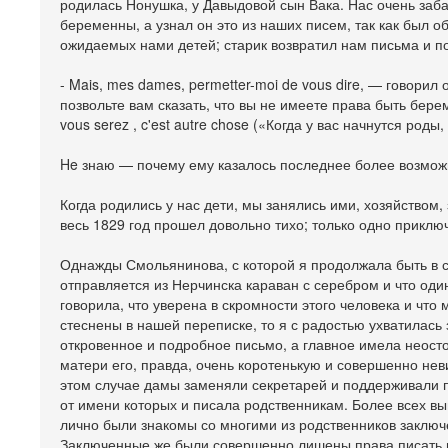
родилась Нонушка, у Давыдовой сын Вака. Нас очень заба
беременны, а узнал он это из наших писем, так как был 
ожидаемых нами детей; старик возвратил нам письма и п
- Mais, mes dames, permetter-moi de vous dire, — говорил 
позвольте вам сказать, что вы не имеете права быть бер
vous serez , c'est autre chose («Когда у вас начнутся роды,
He знаю — почему ему казалось последнее более возмож
Когда родились у нас дети, мы занялись ими, хозяйством,
весь 1829 год прошел довольно тихо; только одно прикл
Однажды Смольянинова, с которой я продолжала быть в с
отправляется из Нерчинска караван с серебром и что оди
говорила, что уверена в скромности этого человека и что
стеснены в нашей переписке, то я с радостью ухватилась
откровенное и подробное письмо, а главное имела неост
матери его, правда, очень коротенькую и совершенно не
этом случае дамы заменяли секретарей и поддерживали п
от имени которых и писала родственникам. Более всех вы
лично были знакомы со многими из родственников заключе
Заключенные же были совершенно лишены права писать во