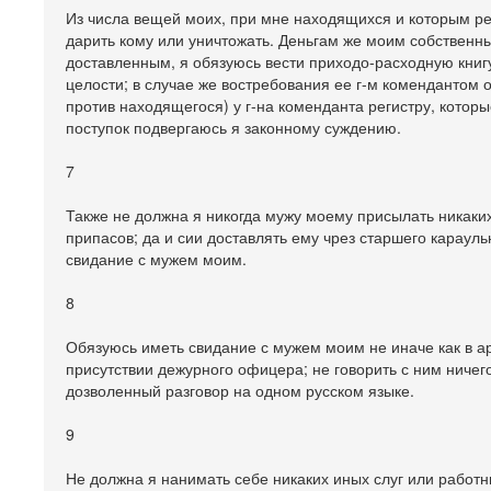
Из числа вещей моих, при мне находящихся и которым реги
дарить кому или уничтожать. Деньгам же моим собственн
доставленным, я обязуюсь вести приходо-расходную книгу
целости; в случае же востребования ее г-м комендантом
против находящегося) у г-на коменданта регистру, которы
поступок подвергаюсь я законному суждению.
7
Также не должна я никогда мужу моему присылать никаких 
припасов; да и сии доставлять ему чрез старшего караул
свидание с мужем моим.
8
Обязуюсь иметь свидание с мужем моим не иначе как в аре
присутствии дежурного офицера; не говорить с ним ничег
дозволенный разговор на одном русском языке.
9
Не должна я нанимать себе никаких иных слуг или работн