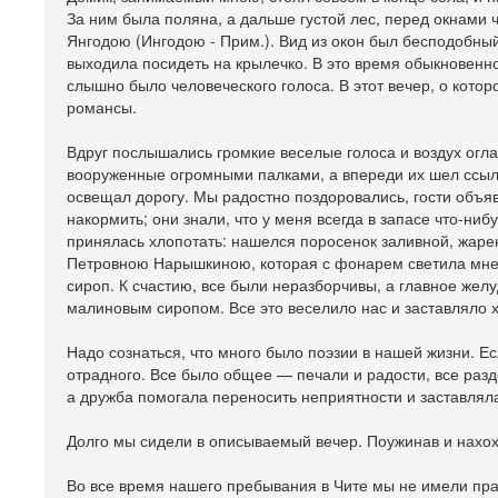
За ним была поляна, а дальше густой лес, перед окнами
Янгодою (Ингодою - Прим.). Вид из окон был бесподобный
выходила посидеть на крылечко. В это время обыкновенно
слышно было человеческого голоса. В этот вечер, о котор
романсы.
Вдруг послышались громкие веселые голоса и воздух огла
вооруженные огромными палками, а впереди их шел ссыль
освещал дорогу. Мы радостно поздоровались, гости объяви
накормить; они знали, что у меня всегда в запасе что-нибу
принялась хлопотать: нашелся поросенок заливной, жарен
Петровною Нарышкиною, которая с фонарем светила мне. 
сироп. К счастию, все были неразборчивы, а главное жел
малиновым сиропом. Все это веселило нас и заставляло хо
Надо сознаться, что много было поэзии в нашей жизни. Ес
отрадного. Все было общее — печали и радости, все разде
а дружба помогала переносить неприятности и заставлял
Долго мы сидели в описываемый вечер. Поужинав и нахо
Во все время нашего пребывания в Чите мы не имели прав