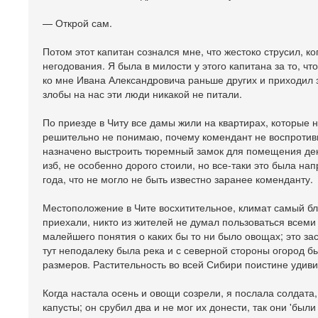
— Открой сам.
Потом этот капитан сознался мне, что жестоко струсил, к
негодования. Я была в милости у этого капитана за то, ч
ко мне Ивана Александровича раньше других и приходил за
злобы на нас эти люди никакой не питали.
По приезде в Читу все дамы жили на квартирах, которые 
решительно не понимаю, почему комендант не воспротивил
назначено выстроить тюремный замок для помещения дека
изб, не особенно дорого стоили, но все-таки это была нап
года, что не могло не быть известно заранее коменданту.
Местоположение в Чите восхитительное, климат самый бл
приехали, никто из жителей не думал пользоваться всеми
малейшего понятия о каких бы то ни было овощах; это за
тут неподалеку была река и с северной стороны огород 
размеров. Растительность во всей Сибири поистине удиви
Когда настала осень и овощи созрели, я послала солдата
капусты; он срубил два и не мог их донести, так они 'бы