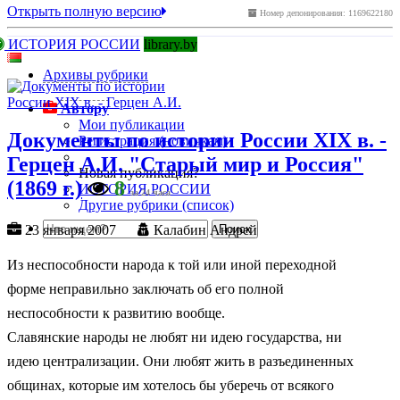
Открыть полную версию
Номер депонирования: 1169622180
ИСТОРИЯ РОССИИ
library.by
Архивы рубрики
Автору
Мои публикации
Документы по истории России XIX в. -
Регистрация (новичкам)
Герцен А.И. "Старый мир и Россия"
Новая публикация?
(1869 г.)
8
ИСТОРИЯ РОССИИ
за 24 часа
Другие рубрики (список)
23 января 2007
Калабин Андрей
Из неспособности народа к той или иной переходной
форме неправильно заключать об его полной
неспособности к развитию вообще.
Славянские народы не любят ни идею государства, ни
идею централизации. Они любят жить в разъединенных
общинах, которые им хотелось бы уберечь от всякого