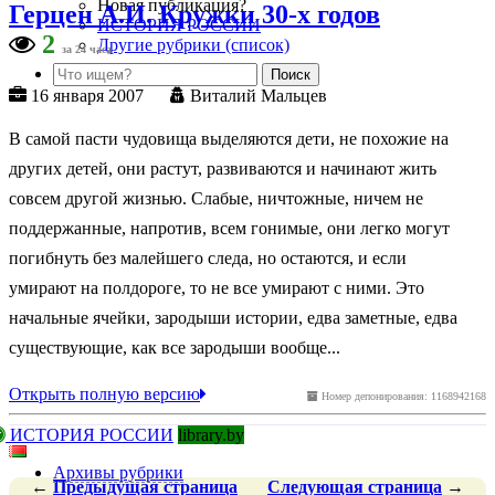
Новая публикация?
Герцен А.И. Кружки 30-х годов
ИСТОРИЯ РОССИИ
2
Другие рубрики (список)
за 24 часа
16 января 2007
Виталий Мальцев
В самой пасти чудовища выделяются дети, не похожие на
других детей, они растут, развиваются и начинают жить
совсем другой жизнью. Слабые, ничтожные, ничем не
поддержанные, напротив, всем гонимые, они легко могут
погибнуть без малейшего следа, но остаются, и если
умирают на полдороге, то не все умирают с ними. Это
начальные ячейки, зародыши истории, едва заметные, едва
существующие, как все зародыши вообще...
Открыть полную версию
Номер депонирования: 1168942168
ИСТОРИЯ РОССИИ
library.by
Архивы рубрики
←
Предыдущая
страница
Следующая
страница
→