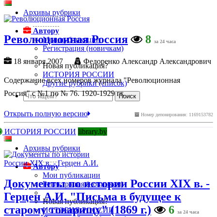
Архивы рубрики
Автору
Революционная Россия
8
Мои публикации
за 24 часа
Регистрация (новичкам)
18 января 2007
Федоренко Александр Александрович
Новая публикация?
ИСТОРИЯ РОССИИ
Содержание всех номеров журнала "Революционная
Другие рубрики (список)
Россия" с №1 по № 76. 1920-1929 гг.
Открыть полную версию
Номер депонирования: 1169153782
ИСТОРИЯ РОССИИ
library.by
Архивы рубрики
Автору
Мои публикации
Документы по истории России XIX в. -
Регистрация (новичкам)
Герцен А.И. "Письма в будущее к
Новая публикация?
старому товарищу" (1869 г.)
6
ИСТОРИЯ РОССИИ
за 24 часа