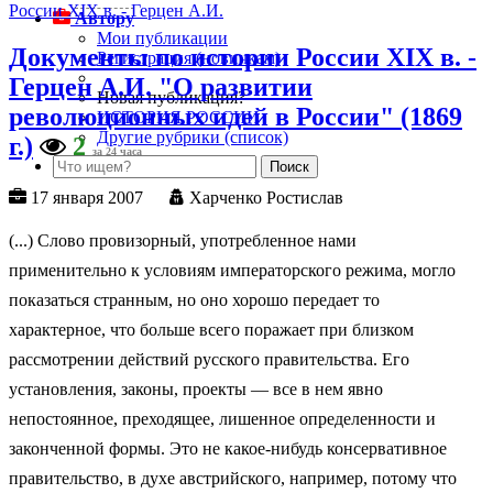
Автору
Мои публикации
Документы по истории России XIX в. -
Регистрация (новичкам)
Герцен А.И. "О развитии
Новая публикация?
революционных идей в России" (1869
ИСТОРИЯ РОССИИ
Другие рубрики (список)
г.)
2
за 24 часа
17 января 2007
Харченко Ростислав
(...) Слово провизорный, употребленное нами
применительно к условиям императорского режима, могло
показаться странным, но оно хорошо передает то
характерное, что больше всего поражает при близком
рассмотрении действий русского правительства. Его
установления, законы, проекты — все в нем явно
непостоянное, преходящее, лишенное определенности и
законченной формы. Это не какое-нибудь консервативное
правительство, в духе австрийского, например, потому что