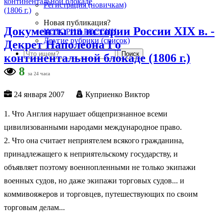
Регистрация (новичкам)
Новая публикация?
Документы по истории России XIX в. -
ИСТОРИЯ РОССИИ
Другие рубрики (список)
Декрет Наполеона I о
континентальной блокаде (1806 г.)
8
за 24 часа
24 января 2007
Куприенко Виктор
1. Что Англия нарушает общепризнанное всеми
цивилизованными народами международное право.
2. Что она считает неприятелем всякого гражданина,
принадлежащего к неприятельскому государству, и
объявляет поэтому военнопленными не только экипажи
военных судов, но даже экипажи торговых судов... и
коммивояжеров и торговцев, путешествующих по своим
торговым делам...