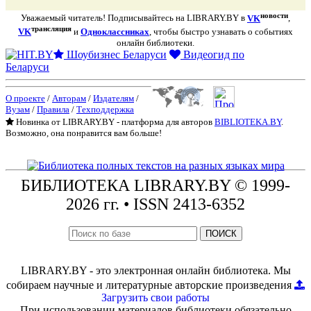
новости
Уважаемый читатель! Подписывайтесь на LIBRARY.BY в
VK
,
трансляция
VK
и
Одноклассниках
, чтобы быстро узнавать о событиях
онлайн библиотеки.
Шоубизнес Беларуси
Видеогид по
Беларуси
О проекте
/
Авторам
/
Издателям
/
Вузам
/
Правила
/
Техподдержка
Новинка от LIBRARY.BY - платформа для авторов
BIBLIOTEKA.BY
.
Возможно, она понравится вам больше!
БИБЛИОТЕКА
LIBRARY.BY © 1999-
2026 гг.
• ISSN 2413-6352
ПОИСК
LIBRARY.BY - это электронная онлайн библиотека. Мы
собираем научные и литературные авторские произведения
Загрузить свои работы
При использовании материалов библиотеки обязательно