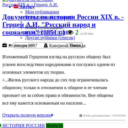
Автору
Мои публикации
Документы по истории России XIX в. -
Регистрация (новичкам)
Герцен А.И. "Русский народ и
Новая публикация?
социализм" (1851 г.)
2
ИСТОРИЯ РОССИИ
за 24 часа
Другие рубрики (список)
19 января 2007
Каверина Зинаида
Изложенный Герценом взгляд на русскую общину был
усвоен впоследствии народниками и послужил одним из
основных элементов их теории.
«...Жизнь русского народа до сих пор ограничивалась
общиною; только в отношении к общине и ее членам
признает он за собою права и обязанности. Вне общины
все ему кажется основанным на насилии...
Открыть полную версию
Номер депонирования: 1169189280
ИСТОРИЯ РОССИИ
library.by