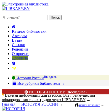
 августа 2026, пятница
Каталог библиотеки
Авторам
Вузам
Ссылки
Рецензии
О проекте
Добавить
Вы здесь
История России
В
се рубрики библиотеки
→
ИСТОРИЯ РОССИИ
(последнее)
Важная информация для авторов. Все преимущества
обнародования своих трудов через LIBRARY.BY
→
Главная
→
ИСТОРИЯ РОССИИ
→
найти похожие
→