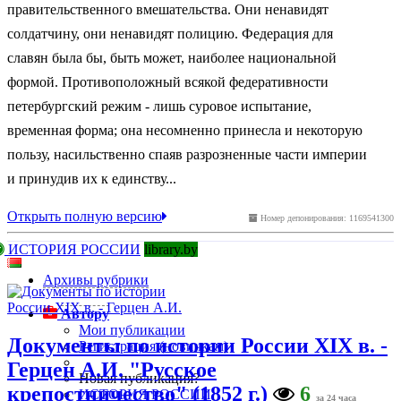
правительственного вмешательства. Они ненавидят
солдатчину, они ненавидят полицию. Федерация для
славян была бы, быть может, наиболее национальной
формой. Противоположный всякой федеративности
петербургский режим - лишь суровое испытание,
временная форма; она несомненно принесла и некоторую
пользу, насильственно спаяв разрозненные части империи
и принудив их к единству...
Открыть полную версию
Номер депонирования: 1169541300
ИСТОРИЯ РОССИИ
library.by
Архивы рубрики
Автору
Мои публикации
Документы по истории России XIX в. -
Регистрация (новичкам)
Герцен А.И. "Русское
Новая публикация?
крепостничество" (1852 г.)
6
ИСТОРИЯ РОССИИ
за 24 часа