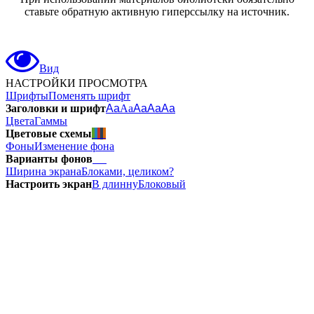
ставьте обратную активную гиперссылку на источник.
Вид
НАСТРОЙКИ ПРОСМОТРА
Шрифты
Поменять шрифт
Заголовки и шрифт
Aa
Aa
Aa
Aa
Aa
Цвета
Гаммы
Цветовые схемы
Фоны
Изменение фона
Варианты фонов
Ширина экрана
Блоками, целиком?
Настроить экран
В длинну
Блоковый