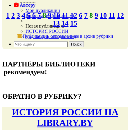
Автору
Мои публикации
1
2
3
4
5
6
7
8
9
10
11
12
6
7
8
9
10
11
12
Регистрация (новичкам)
13
14
15
Новая публикация?
ИСТОРИЯ РОССИИ
Публикации, отправленные в архив рубрики
Другие рубрики (список)
подняться наверх ↑
ПАРТНЁРЫ БИБЛИОТЕКИ
рекомендуем!
подняться наверх ↑
ОБРАТНО В РУБРИКУ?
ИСТОРИЯ РОССИИ НА
LIBRARY.BY