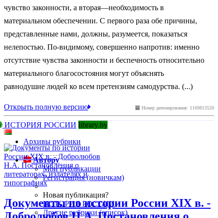
чувство законности, а вторая—необходимость в
материальном обеспечении. С первого раза обе причины,
представленные нами, должны, разумеется, показаться
нелепостью. По-видимому, совершенно напротив: именно
отсутствие чувства законности и беспечность относительно
материального благосостояния могут объяснять
равнодушие людей ко всем претензиям самодурства. (...)
Открыть полную версию
Номер депонирования: 1169813520
ИСТОРИЯ РОССИИ
library.by
Архивы рубрики
Автору
Мои публикации
Регистрация (новичкам)
Новая публикация?
Документы по истории России XIX в. -
ИСТОРИЯ РОССИИ
Другие рубрики (список)
Добролюбов Н.А. Постановления о