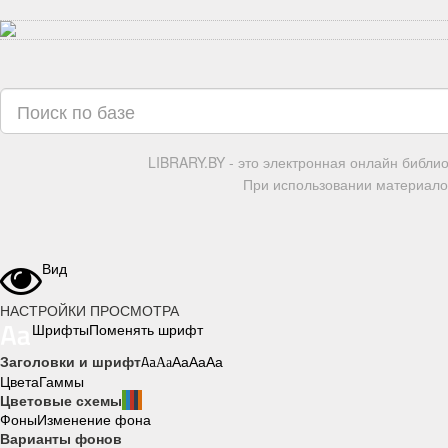
LIBRARY.BY - это электронная онлайн библи
При использовании материалов
Вид
НАСТРОЙКИ ПРОСМОТРА
Шрифты
Поменять шрифт
Заголовки и шрифт
Aa
Aa
Aa
Aa
Aa
Цвета
Гаммы
Цветовые схемы
Фоны
Изменение фона
Варианты фонов