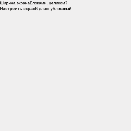
Ширина экрана
Блоками, целиком?
Настроить экран
В длинну
Блоковый