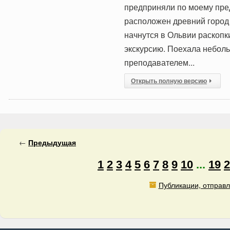
предприняли по моему пред
расположен древний город О
начнутся в Ольвии раскопк
экскурсию. Поехала небольш
преподавателем...
Открыть полную версию
←
Предыдущая
1
2
3
4
5
6
7
8
9
10
...
19
2
Публикации, отправл