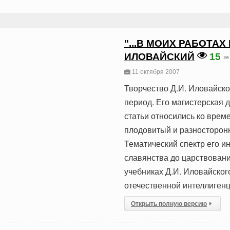
"...В МОИХ РАБОТАХ
ИЛОВАЙСКИЙ
15
за
11 октября 2007
Творчество Д.И. Иловайско
период. Его магистерская д
статьи относились ко вре
плодовитый и разносторонни
Тематический спектр его и
славянства до царствовани
учебниках Д.И. Иловайског
отечественной интеллигенци
Открыть полную версию