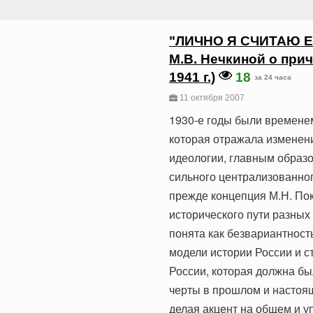
"ЛИЧНО Я СЧИТАЮ Е
М.В. Нечкиной о при
1941 г.)
18
за 24 часа
11 октября 2007
1930-е годы были временем
которая отражала изменен
идеологии, главным образо
сильного централизованного
прежде концепция М.Н. Пок
исторического пути разных 
понята как безвариантност
модели истории России и 
России, которая должна бы
черты в прошлом и настоя
делая акцент на общем и уп